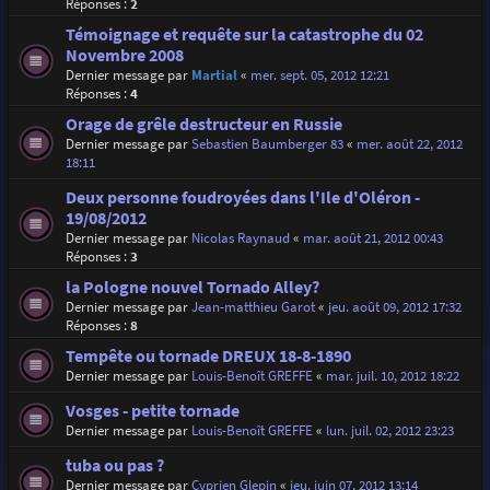
Réponses :
2
Témoignage et requête sur la catastrophe du 02
Novembre 2008
Dernier message par
Martial
«
mer. sept. 05, 2012 12:21
Réponses :
4
Orage de grêle destructeur en Russie
Dernier message par
Sebastien Baumberger 83
«
mer. août 22, 2012
18:11
Deux personne foudroyées dans l'Ile d'Oléron -
19/08/2012
Dernier message par
Nicolas Raynaud
«
mar. août 21, 2012 00:43
Réponses :
3
la Pologne nouvel Tornado Alley?
Dernier message par
Jean-matthieu Garot
«
jeu. août 09, 2012 17:32
Réponses :
8
Tempête ou tornade DREUX 18-8-1890
Dernier message par
Louis-Benoît GREFFE
«
mar. juil. 10, 2012 18:22
Vosges - petite tornade
Dernier message par
Louis-Benoît GREFFE
«
lun. juil. 02, 2012 23:23
tuba ou pas ?
Dernier message par
Cyprien Glepin
«
jeu. juin 07, 2012 13:14