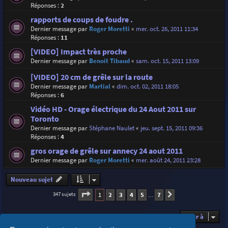
Réponses :
2
rapports de coups de foudre .
Dernier message par
Roger Moretti
«
mer. oct. 26, 2011 11:34
Réponses :
11
[VIDEO] Impact très proche
Dernier message par
Benoit Tibaud
«
sam. oct. 15, 2011 13:09
[VIDEO] 20 cm de grêle sur la route
Dernier message par
Martial
«
dim. oct. 02, 2011 18:05
Réponses :
6
Vidéo HD - Orage électrique du 24 Aout 2011 sur
Toronto
Dernier message par
Stéphane Naulet
«
jeu. sept. 15, 2011 09:36
Réponses :
4
gros orage de grêle sur annecy 24 aout 2011
Dernier message par
Roger Moretti
«
mer. août 24, 2011 23:28
Nouveau sujet
Page
1
sur
7
1
2
3
4
5
7
347 sujets
Suivante
…
Aller à