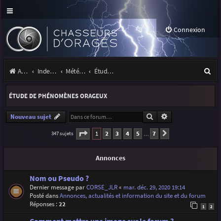
Connexion
R
Accueil
Index du forum
Météo et climatologie des orages
Étude de phénomènes orageux
e
ÉTUDE DE PHÉNOMÈNES ORAGEUX
c
h
Rechercher
Recherche avancé
Nouveau sujet
e
Page
1
sur
7
1
2
3
4
5
7
347 sujets
Suivante
…
r
Annonces
c
h
Nom ou Pseudo ?
Dernier message par
CORSE_JLR
«
mar. déc. 29, 2020 19:14
e
Posté dans
Annonces, actualités et information du site et du forum
r
Réponses :
22
1
2