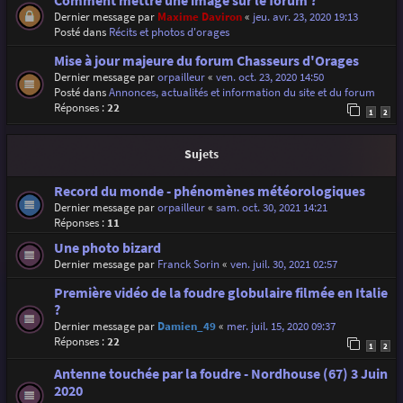
Comment mettre une image sur le forum ?
Dernier message par
Maxime Daviron
«
jeu. avr. 23, 2020 19:13
Posté dans
Récits et photos d'orages
Mise à jour majeure du forum Chasseurs d'Orages
Dernier message par
orpailleur
«
ven. oct. 23, 2020 14:50
Posté dans
Annonces, actualités et information du site et du forum
Réponses :
22
1
2
Sujets
Record du monde - phénomènes météorologiques
Dernier message par
orpailleur
«
sam. oct. 30, 2021 14:21
Réponses :
11
Une photo bizard
Dernier message par
Franck Sorin
«
ven. juil. 30, 2021 02:57
Première vidéo de la foudre globulaire filmée en Italie
?
Dernier message par
Damien_49
«
mer. juil. 15, 2020 09:37
Réponses :
22
1
2
Antenne touchée par la foudre - Nordhouse (67) 3 Juin
2020