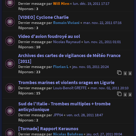
Dernier message par
Will Hien
«
lun. déc. 19, 2011 17:17
Réponses :
3
[VIDEO] Cyclone Charlie
Dernier message par
Romain Viviani
«
mar. nov. 22, 2011 07:16
Réponses :
3
Video d'avion foudroyé au sol
Dernier message par
Nicolas Raynaud
«
lun. nov. 21, 2011 01:01
Réponses :
10
Archives des cartes de vigilances de Météo France
[2011]
Dernier message par
Florian L
«
jeu. nov. 03, 2011 20:24
Réponses :
23
1
2
Trombes marines et violents orages en Ligurie
Dernier message par
Louis-Benoît GREFFE
«
mer. nov. 02, 2011 20:10
Réponses :
15
1
2
Sud de l'Italie - Trombes multiples + trombe
anticyclonique
Dernier message par
JPP04
«
ven. oct. 28, 2011 18:47
Réponses :
2
[Tornade] Rapport Keraunos
Dernier message par
Nicolas Baluteau
«
jeu. oct. 27, 2011 09:04