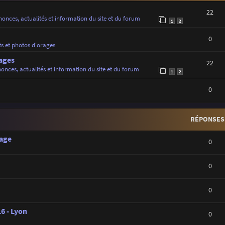
22
onces, actualités et information du site et du forum
1
2
0
ts et photos d'orages
ages
22
onces, actualités et information du site et du forum
1
2
0
RÉPONSES
rage
0
0
0
16 - Lyon
0