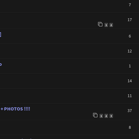
7
17
1
2
]
6
12
o
1
14
11
1 + PHOTOS !!!!
37
1
2
3
8