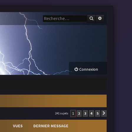
Rechercher
Recherche avanc
Connexion
1
2
3
4
5
241 sujets
Suivante
VUES
DERNIER MESSAGE