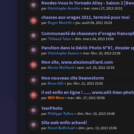
Rendez-Vous in Tornado Alley - Saison 2 [Beso
par
Christophe Asselin
»
mer. mars 27, 2013 15:51
chasses aux orages 2011, terminé pour moi
par
Roger Moretti
»
jeu. août 04, 2011 19:24
Communauté de chasseurs d'orages francoph
par
Thibaud Talon
»
dim. mars 24, 2013 13:06
Parution dans le Déclic Photo N°87, dossier s
par
Christophe Suarez
»
mer. févr. 20, 2013 23:38
Mon site, www.alexismaillard.com
par
Alexis Maillard
»
sam. oct. 20, 2012 15:33
Mon nouveau site Deanostorm
par
Dean Gill
»
jeu. févr. 21, 2013 23:42
Il est enfin en ligne ! ..... www.will-hien-p
par
Will Hien
»
mar. déc. 27, 2011 00:56
YserPhoto
par
Philippe Talleu
»
dim. févr. 10, 2013 14:48
Site web enfin achevé!
par
Henri Buffetaut
»
dim. janv. 13, 2013 15:06