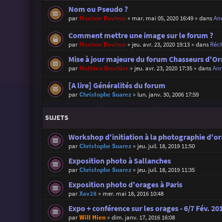
Nom ou Pseudo ?
par
Maxime Daviron
»
mar. mai 05, 2020 16:49
» dans
Ann
Comment mettre une image sur le forum ?
par
Maxime Daviron
»
jeu. avr. 23, 2020 19:13
» dans
Réci
Mise à jour majeure du forum Chasseurs d'Or
par
Mathieu Brochier
»
jeu. avr. 23, 2020 17:35
» dans
Ann
[A lire] Généralités du forum
par
Christophe Suarez
»
lun. janv. 30, 2006 17:59
SUJETS
Workshop d'initiation à la photographie d'o
par
Christophe Suarez
»
jeu. juil. 18, 2019 11:50
Exposition photo à Sallanches
par
Christophe Suarez
»
jeu. juil. 18, 2019 11:35
Exposition photo d'orages à Paris
par
Xav28
»
mer. mai 18, 2016 10:48
Expo + conférence sur les orages - 6/7 Fév. 20
par
Will Hien
»
dim. janv. 17, 2016 16:08