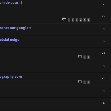
in de vous !]
2
79
1
2
3
4
5
6
ones sur google +
0
pécial neige
6
24
1
2
8
hotography.com
29
1
2
0
4