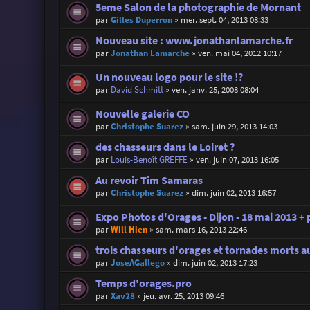
5eme Salon de la photographie de Mornant
par
Gilles Duperron
»
mer. sept. 04, 2013 08:33
Nouveau site : www.jonathanlamarche.fr
par
Jonathan Lamarche
»
ven. mai 04, 2012 10:17
Un nouveau logo pour le site !?
par
David Schmitt
»
ven. janv. 25, 2008 08:04
Nouvelle galerie CO
par
Christophe Suarez
»
sam. juin 29, 2013 14:03
des chasseurs dans le Loiret ?
par
Louis-Benoît GREFFE
»
ven. juin 07, 2013 16:05
Au revoir Tim Samaras
par
Christophe Suarez
»
dim. juin 02, 2013 16:57
Expo Photos d'Orages - Dijon - 18 mai 2013 + p
par
Will Hien
»
sam. mars 16, 2013 22:46
trois chasseurs d'orages et tornades morts 
par
JoseAGallego
»
dim. juin 02, 2013 17:23
Temps d'orages.pro
par
Xav28
»
jeu. avr. 25, 2013 09:46