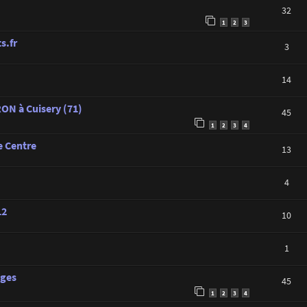
32
1
2
3
s.fr
3
14
ON à Cuisery (71)
45
1
2
3
4
e Centre
13
4
12
10
1
ages
45
1
2
3
4