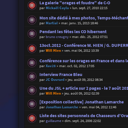
La galerie "orages et foudre" de C-O
par
Mickaël Cayla
»
lun. sept. 27, 2010 22:15
Mon site dédié à mes photos, Temps-Méchant
par
Martial
»
mar. janv. 15, 2013 18:46
Pendant les fêtes les CO hibernent
par
bruno creugny
»
mar. déc. 25, 2012 07:51
13oct.2012 - Conférence W. HIEN / G. DUPERR
par
Will Hien
»
ven. mai 04, 2012 10:39
Conférence sur les orages en France et dans l
par
Xav28
»
mar. oct. 02, 2012 17:05
Interview France Bleu
par
JC Ouvrard
»
jeu. août 09, 2012 08:34
Une du JSL + article sur 2 pages - le 7 août 20
par
Will Hien
»
jeu. août 09, 2012 02:39
[Exposition collective] Jonathan Lamarche
par
Jonathan Lamarche
»
ven. mai 04, 2012 11:46
Liste des sites personnels de Chasseurs d'Or
par
guillaume
»
dim. sept. 24, 2006 22:02