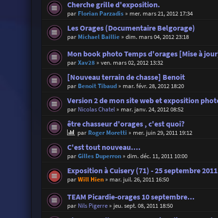
Cherche grille d'exposition.
par
Florian Parzadis
»
mer. mars 21, 2012 17:34
Les Orages (Documentaire Belgorage)
par
Michael Baillie
»
dim. mars 04, 2012 23:18
Mon book photo Temps d'orages [Mise à jour
par
Xav28
»
ven. mars 02, 2012 13:32
[Nouveau terrain de chasse] Benoit
par
Benoit Tibaud
»
mar. févr. 28, 2012 18:20
Version 2 de mon site web et exposition phot
par
Nicolas Chatel
»
mar. janv. 24, 2012 08:52
être chasseur d'orages , c'est quoi?
par
Roger Moretti
»
mer. juin 29, 2011 19:12
C'est tout nouveau....
par
Gilles Duperron
»
dim. déc. 11, 2011 10:00
Exposition à Cuisery (71) - 25 septembre 201
par
Will Hien
»
mar. juil. 26, 2011 16:50
TEAM Picardie-orages 10 septembre...
par
Nils Pigerre
»
jeu. sept. 08, 2011 18:50