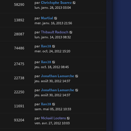
par
Christophe Suarez
58290
lun. janv. 28, 2013 03:04
par
Martial
13892
mer. janv. 16, 2013 21:56
par
Thibault Radosch
28087
lun. janv. 14, 2013 08:32
par
Xav28
74486
mer. oct. 24, 2012 15:20
par
Xav28
27475
jeu. oct. 18, 2012 08:45
par
Jonathan Lamarche
22738
jeu. août 30, 2012 14:37
par
Jonathan Lamarche
22250
jeu. août 30, 2012 14:37
par
Xav28
11691
sam. mai 05, 2012 10:33
par
Mickaël Lootens
93204
ven. avr. 27, 2012 10:03