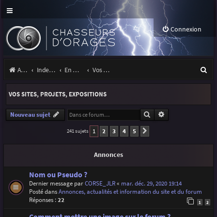
Connexion
R
Accueil
Index du forum
En marge des orages
Vos sites, projets, expositions
e
VOS SITES, PROJETS, EXPOSITIONS
c
h
Rechercher
Recherche avancé
Nouveau sujet
e
1
2
3
4
5
241 sujets
Suivante
r
Annonces
c
h
Nom ou Pseudo ?
Dernier message par
CORSE_JLR
«
mar. déc. 29, 2020 19:14
e
Posté dans
Annonces, actualités et information du site et du forum
Réponses :
22
r
1
2
Comment mettre une image sur le forum ?