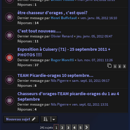
Réponses :
1
être chasseur d'orages , c'est quoi?
Dernier message par
Henri Buffetaut
«
ven. janv. 06, 2012 16:10
Réponses :
14
C'est tout nouveau....
Dernier message par
Olivier Renard
«
jeu. janv. 05, 2012 05:47
Réponses :
11
Exposition à Cuisery (71) - 25 septembre 2011 +
PHOTOS !!!!
Dernier message par
Roger Moretti
«
lun. nov. 07, 2011 11:26
Réponses :
37
1
2
3
TEAM Picardie-orages 10 septembre...
Dernier message par
Nils Pigerre
«
sam. sept. 10, 2011 09:17
Réponses :
8
Chasseurs d'orages-TEAM picardie-orages du 1 au 4
Septembre
Dernier message par
Nils Pigerre
«
ven. sept. 02, 2011 13:31
Réponses :
4
Nouveau sujet
1
2
3
4
5
241 sujets
Suivante