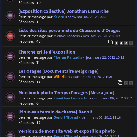
Réponses :
10
[Exposition collective] Jonathan Lamarche
Dernier message par
Xav28
«
sam. mai 05, 2012 10:33
Réponses :
1
Liste des sites personnels de Chasseurs d'Orages
Dernier message par
Mickaël Lootens
«
ven. avr. 27, 2012 10:03
Réponses :
45
1
2
3
4
Cherche grille d'exposition.
Dernier message par
Florian Parzadis
«
jeu. mars 22, 2012 13:12
Réponses :
7
Les Orages (Documentaire Belgorage)
Dernier message par
Will Hien
«
sam. mars 17, 2012 19:51
Réponses :
17
1
2
Mon book photo Temps d'orages [Mise à jour]
Dernier message par
Jonathan Lamarche
«
mar. mars 06, 2012 09:32
Réponses :
6
[Nouveau terrain de chasse] Benoit
Dernier message par
Benoit Tibaud
«
ven. mars 02, 2012 11:18
Réponses :
12
Version 2 de mon site web et exposition photo
Dernier message par
Benoit Tibaud
«
mar. janv. 24, 2012 11:11