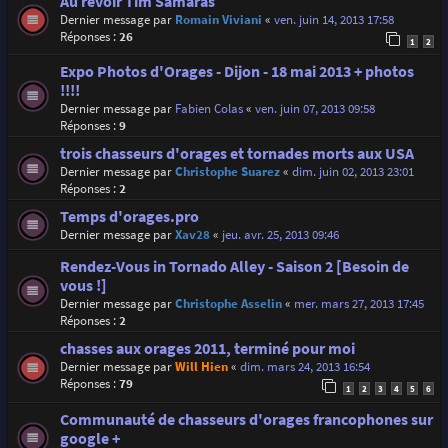
Au revoir Tim Samaras
Dernier message par
Romain Viviani
«
ven. juin 14, 2013 17:58
Réponses :
26
1
2
Expo Photos d'Orages - Dijon - 18 mai 2013 + photos
!!!!
Dernier message par
Fabien Colas
«
ven. juin 07, 2013 09:58
Réponses :
9
trois chasseurs d'orages et tornades morts aux USA
Dernier message par
Christophe Suarez
«
dim. juin 02, 2013 23:01
Réponses :
2
Temps d'orages.pro
Dernier message par
Xav28
«
jeu. avr. 25, 2013 09:46
Rendez-Vous in Tornado Alley - Saison 2 [Besoin de
vous !]
Dernier message par
Christophe Asselin
«
mer. mars 27, 2013 17:45
Réponses :
2
chasses aux orages 2011, terminé pour moi
Dernier message par
Will Hien
«
dim. mars 24, 2013 16:54
Réponses :
79
1
2
3
4
5
6
Communauté de chasseurs d'orages francophones sur
google +