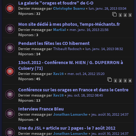
La galerie "orages et foudre" de C-O
Dernier message par
Christophe Suarez
«
lun. janv. 28, 2013 03:04
Réponses :
32
1
2
3
Mon site dédié à mes photos, Temps-Méchants.fr
Dernier message par
Martial
«
mer. janv. 16, 2013 21:56
Réponses :
3
Pendant les fêtes les CO hibernent
Dernier message par
Thibault Radosch
«
lun. janv. 14, 2013 08:32
Réponses :
14
13oct.2012 - Conférence W. HIEN / G. DUPERRON à
Cuisery (71)
Dernier message par
Xav28
«
mer. oct. 24, 2012 15:20
Réponses :
45
1
2
3
4
Conférence sur les orages en France et dans le Centre
Dernier message par
Xav28
«
jeu. oct. 18, 2012 08:45
Réponses :
13
Interview France Bleu
Dernier message par
Jonathan Lamarche
«
jeu. août 30, 2012 14:37
Réponses :
4
Une du JSL + article sur 2 pages - le 7 août 2012
Dernier message par
Jonathan Lamarche
«
jeu. août 30, 2012 14:37