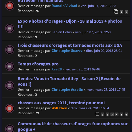
Au revoir Tim Samaras
Dernier message par
Romain Viviani
«
ven. juin 14, 2013 17:58
Réponses :
26
1
2
Expo Photos d'Orages - Dijon - 18 mai 2013 + photos
!!!!
Dernier message par
Fabien Colas
«
ven. juin 07, 2013 09:58
Réponses :
9
trois chasseurs d'orages et tornades morts aux USA
Dernier message par
Christophe Suarez
«
dim. juin 02, 2013 23:01
Réponses :
2
Temps d'orages.pro
Dernier message par
Xav28
«
jeu. avr. 25, 2013 09:46
Rendez-Vous in Tornado Alley - Saison 2 [Besoin de
vous !]
Dernier message par
Christophe Asselin
«
mer. mars 27, 2013 17:45
Réponses :
2
chasses aux orages 2011, terminé pour moi
Dernier message par
Will Hien
«
dim. mars 24, 2013 16:54
Réponses :
79
1
2
3
4
5
6
Communauté de chasseurs d'orages francophones sur
google +