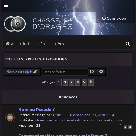
Connexion
R
Accueil
Index du forum
En marge des orages
Vos sites, projets, expositions
e
VOS SITES, PROJETS, EXPOSITIONS
c
h
Rechercher
Recherche avancé
Nouveau sujet
e
1
2
3
4
5
241 sujets
Suivante
r
Annonces
c
h
Nom ou Pseudo ?
Dernier message par
CORSE_JLR
«
mar. déc. 29, 2020 19:14
e
Posté dans
Annonces, actualités et information du site et du forum
Réponses :
22
r
1
2
Comment mettre une image sur le forum ?