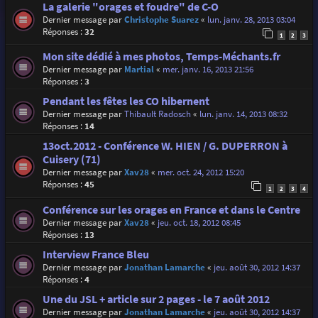
La galerie "orages et foudre" de C-O
Dernier message par
Christophe Suarez
«
lun. janv. 28, 2013 03:04
Réponses :
32
1
2
3
Mon site dédié à mes photos, Temps-Méchants.fr
Dernier message par
Martial
«
mer. janv. 16, 2013 21:56
Réponses :
3
Pendant les fêtes les CO hibernent
Dernier message par
Thibault Radosch
«
lun. janv. 14, 2013 08:32
Réponses :
14
13oct.2012 - Conférence W. HIEN / G. DUPERRON à
Cuisery (71)
Dernier message par
Xav28
«
mer. oct. 24, 2012 15:20
Réponses :
45
1
2
3
4
Conférence sur les orages en France et dans le Centre
Dernier message par
Xav28
«
jeu. oct. 18, 2012 08:45
Réponses :
13
Interview France Bleu
Dernier message par
Jonathan Lamarche
«
jeu. août 30, 2012 14:37
Réponses :
4
Une du JSL + article sur 2 pages - le 7 août 2012
Dernier message par
Jonathan Lamarche
«
jeu. août 30, 2012 14:37