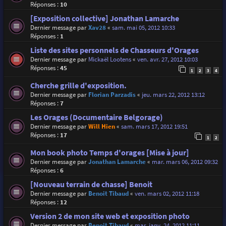
Réponses :
10
[Exposition collective] Jonathan Lamarche
Dernier message par
Xav28
«
sam. mai 05, 2012 10:33
Réponses :
1
Liste des sites personnels de Chasseurs d'Orages
Dernier message par
Mickaël Lootens
«
ven. avr. 27, 2012 10:03
Réponses :
45
1
2
3
4
Cherche grille d'exposition.
Dernier message par
Florian Parzadis
«
jeu. mars 22, 2012 13:12
Réponses :
7
Les Orages (Documentaire Belgorage)
Dernier message par
Will Hien
«
sam. mars 17, 2012 19:51
Réponses :
17
1
2
Mon book photo Temps d'orages [Mise à jour]
Dernier message par
Jonathan Lamarche
«
mar. mars 06, 2012 09:32
Réponses :
6
[Nouveau terrain de chasse] Benoit
Dernier message par
Benoit Tibaud
«
ven. mars 02, 2012 11:18
Réponses :
12
Version 2 de mon site web et exposition photo
Dernier message par
Benoit Tibaud
«
mar. janv. 24, 2012 11:11