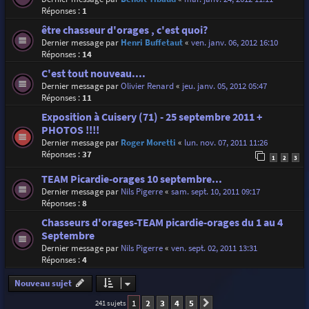
Réponses :
1
être chasseur d'orages , c'est quoi?
Dernier message par
Henri Buffetaut
«
ven. janv. 06, 2012 16:10
Réponses :
14
C'est tout nouveau....
Dernier message par
Olivier Renard
«
jeu. janv. 05, 2012 05:47
Réponses :
11
Exposition à Cuisery (71) - 25 septembre 2011 +
PHOTOS !!!!
Dernier message par
Roger Moretti
«
lun. nov. 07, 2011 11:26
Réponses :
37
1
2
3
TEAM Picardie-orages 10 septembre...
Dernier message par
Nils Pigerre
«
sam. sept. 10, 2011 09:17
Réponses :
8
Chasseurs d'orages-TEAM picardie-orages du 1 au 4
Septembre
Dernier message par
Nils Pigerre
«
ven. sept. 02, 2011 13:31
Réponses :
4
Nouveau sujet
1
2
3
4
5
241 sujets
Suivante