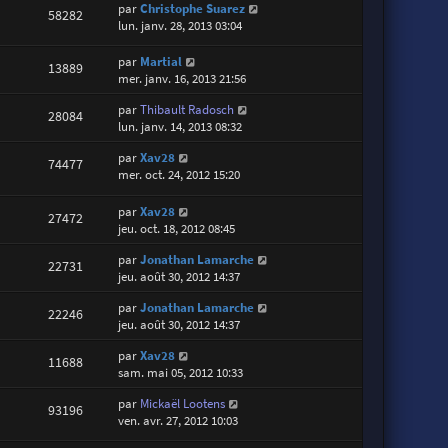
par
Christophe Suarez
58282
lun. janv. 28, 2013 03:04
par
Martial
13889
mer. janv. 16, 2013 21:56
par
Thibault Radosch
28084
lun. janv. 14, 2013 08:32
par
Xav28
74477
mer. oct. 24, 2012 15:20
par
Xav28
27472
jeu. oct. 18, 2012 08:45
par
Jonathan Lamarche
22731
jeu. août 30, 2012 14:37
par
Jonathan Lamarche
22246
jeu. août 30, 2012 14:37
par
Xav28
11688
sam. mai 05, 2012 10:33
par
Mickaël Lootens
93196
ven. avr. 27, 2012 10:03