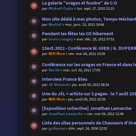
La galerie "orages et foudre" de C-O
par
Mickaël Cayla
»
lun. sept. 27, 2010 22:15
Mon site dédié à mes photos, Temps-Méchant
par
Martial
»
mar. janv. 15, 2013 18:46
Pendant les fêtes les CO hibernent
par
bruno creugny
»
mar. déc. 25, 2012 07:51
13oct.2012 - Conférence W. HIEN / G. DUPERR
par
Will Hien
»
ven. mai 04, 2012 10:39
Conférence sur les orages en France et dans l
par
Xav28
»
mar. oct. 02, 2012 17:05
Interview France Bleu
par
JC Ouvrard
»
jeu. août 09, 2012 08:34
Une du JSL + article sur 2 pages - le 7 août 20
par
Will Hien
»
jeu. août 09, 2012 02:39
[Exposition collective] Jonathan Lamarche
par
Jonathan Lamarche
»
ven. mai 04, 2012 11:46
Liste des sites personnels de Chasseurs d'Or
par
guillaume
»
dim. sept. 24, 2006 22:02