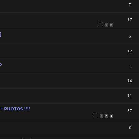
7
17
1
2
]
6
12
o
1
14
11
1 + PHOTOS !!!!
37
1
2
3
8