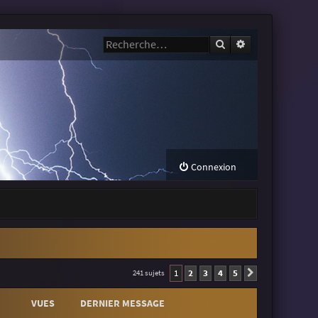
Rechercher
Recherche avanc
Connexion
1
2
3
4
5
241 sujets
Suivante
VUES
DERNIER MESSAGE