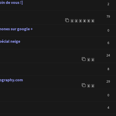
in de vous !]
2
79
1
2
3
4
5
6
ones sur google +
0
pécial neige
6
24
1
2
8
hotography.com
29
1
2
0
4