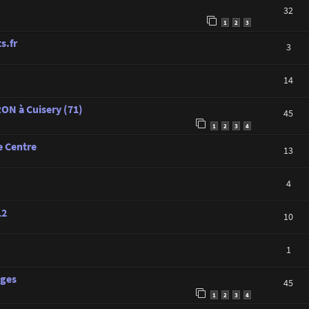
32
1
2
3
s.fr
3
14
ON à Cuisery (71)
45
1
2
3
4
e Centre
13
4
12
10
1
ages
45
1
2
3
4