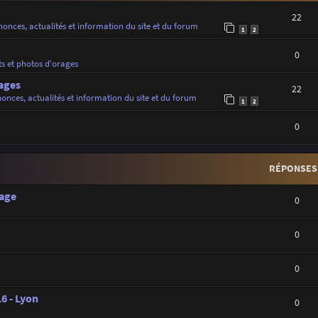
22
onces, actualités et information du site et du forum
1
2
0
ts et photos d'orages
ages
22
onces, actualités et information du site et du forum
1
2
0
RÉPONSES
rage
0
0
0
16 - Lyon
0