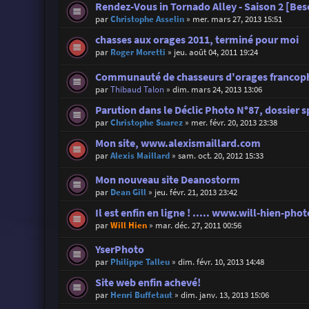
Rendez-Vous in Tornado Alley - Saison 2 [Beso
par
Christophe Asselin
»
mer. mars 27, 2013 15:51
chasses aux orages 2011, terminé pour moi
par
Roger Moretti
»
jeu. août 04, 2011 19:24
Communauté de chasseurs d'orages francoph
par
Thibaud Talon
»
dim. mars 24, 2013 13:06
Parution dans le Déclic Photo N°87, dossier s
par
Christophe Suarez
»
mer. févr. 20, 2013 23:38
Mon site, www.alexismaillard.com
par
Alexis Maillard
»
sam. oct. 20, 2012 15:33
Mon nouveau site Deanostorm
par
Dean Gill
»
jeu. févr. 21, 2013 23:42
Il est enfin en ligne ! ..... www.will-hien-p
par
Will Hien
»
mar. déc. 27, 2011 00:56
YserPhoto
par
Philippe Talleu
»
dim. févr. 10, 2013 14:48
Site web enfin achevé!
par
Henri Buffetaut
»
dim. janv. 13, 2013 15:06