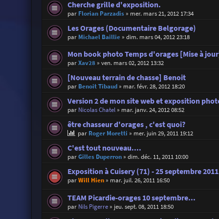
Cherche grille d'exposition.
par
Florian Parzadis
»
mer. mars 21, 2012 17:34
Les Orages (Documentaire Belgorage)
par
Michael Baillie
»
dim. mars 04, 2012 23:18
Mon book photo Temps d'orages [Mise à jour
par
Xav28
»
ven. mars 02, 2012 13:32
[Nouveau terrain de chasse] Benoit
par
Benoit Tibaud
»
mar. févr. 28, 2012 18:20
Version 2 de mon site web et exposition phot
par
Nicolas Chatel
»
mar. janv. 24, 2012 08:52
être chasseur d'orages , c'est quoi?
par
Roger Moretti
»
mer. juin 29, 2011 19:12
C'est tout nouveau....
par
Gilles Duperron
»
dim. déc. 11, 2011 10:00
Exposition à Cuisery (71) - 25 septembre 201
par
Will Hien
»
mar. juil. 26, 2011 16:50
TEAM Picardie-orages 10 septembre...
par
Nils Pigerre
»
jeu. sept. 08, 2011 18:50