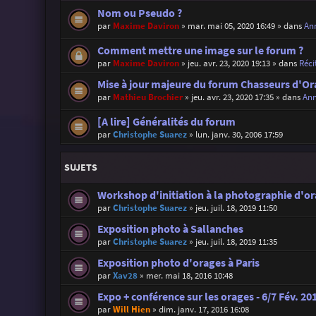
Nom ou Pseudo ?
par
Maxime Daviron
»
mar. mai 05, 2020 16:49
» dans
Ann
Comment mettre une image sur le forum ?
par
Maxime Daviron
»
jeu. avr. 23, 2020 19:13
» dans
Réci
Mise à jour majeure du forum Chasseurs d'Or
par
Mathieu Brochier
»
jeu. avr. 23, 2020 17:35
» dans
Ann
[A lire] Généralités du forum
par
Christophe Suarez
»
lun. janv. 30, 2006 17:59
SUJETS
Workshop d'initiation à la photographie d'o
par
Christophe Suarez
»
jeu. juil. 18, 2019 11:50
Exposition photo à Sallanches
par
Christophe Suarez
»
jeu. juil. 18, 2019 11:35
Exposition photo d'orages à Paris
par
Xav28
»
mer. mai 18, 2016 10:48
Expo + conférence sur les orages - 6/7 Fév. 20
par
Will Hien
»
dim. janv. 17, 2016 16:08