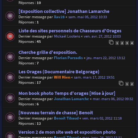
Réponses :
10
[Exposition collective] Jonathan Lamarche
Dernier message par
Xav28
«
sam. mai 05, 2012 10:33
Réponses :
1
Liste des sites personnels de Chasseurs d'Orages
Dernier message par
Mickaël Lootens
«
ven. avr. 27, 2012 10:03
Réponses :
45
1
2
3
4
Cherche grille d'exposition.
Dernier message par
Florian Parzadis
«
jeu. mars 22, 2012 13:12
Réponses :
7
Les Orages (Documentaire Belgorage)
Dernier message par
Will Hien
«
sam. mars 17, 2012 19:51
Réponses :
17
1
2
Mon book photo Temps d'orages [Mise à jour]
Dernier message par
Jonathan Lamarche
«
mar. mars 06, 2012 09:32
Réponses :
6
[Nouveau terrain de chasse] Benoit
Dernier message par
Benoit Tibaud
«
ven. mars 02, 2012 11:18
Réponses :
12
Version 2 de mon site web et exposition photo
Dernier message par
Benoit Tibaud
«
mar. janv. 24, 2012 11:11