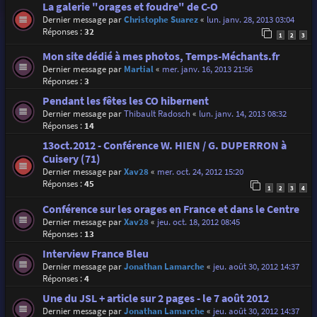
La galerie "orages et foudre" de C-O
Dernier message par
Christophe Suarez
«
lun. janv. 28, 2013 03:04
Réponses :
32
1
2
3
Mon site dédié à mes photos, Temps-Méchants.fr
Dernier message par
Martial
«
mer. janv. 16, 2013 21:56
Réponses :
3
Pendant les fêtes les CO hibernent
Dernier message par
Thibault Radosch
«
lun. janv. 14, 2013 08:32
Réponses :
14
13oct.2012 - Conférence W. HIEN / G. DUPERRON à
Cuisery (71)
Dernier message par
Xav28
«
mer. oct. 24, 2012 15:20
Réponses :
45
1
2
3
4
Conférence sur les orages en France et dans le Centre
Dernier message par
Xav28
«
jeu. oct. 18, 2012 08:45
Réponses :
13
Interview France Bleu
Dernier message par
Jonathan Lamarche
«
jeu. août 30, 2012 14:37
Réponses :
4
Une du JSL + article sur 2 pages - le 7 août 2012
Dernier message par
Jonathan Lamarche
«
jeu. août 30, 2012 14:37