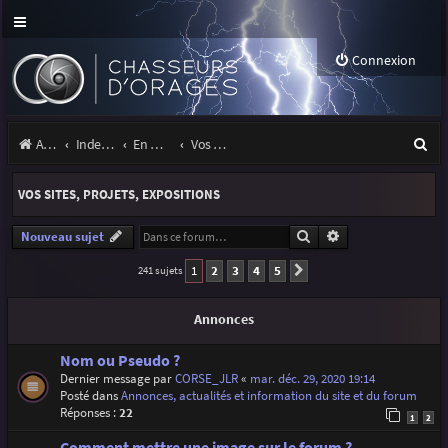
Connexion
R
Accueil
Index du forum
En marge des orages
Vos sites, projets, expositions
e
VOS SITES, PROJETS, EXPOSITIONS
c
h
Rechercher
Recherche avancé
Nouveau sujet
e
1
2
3
4
5
241 sujets
Suivante
r
Annonces
c
h
Nom ou Pseudo ?
Dernier message par
CORSE_JLR
«
mar. déc. 29, 2020 19:14
e
Posté dans
Annonces, actualités et information du site et du forum
Réponses :
22
r
1
2
Comment mettre une image sur le forum ?