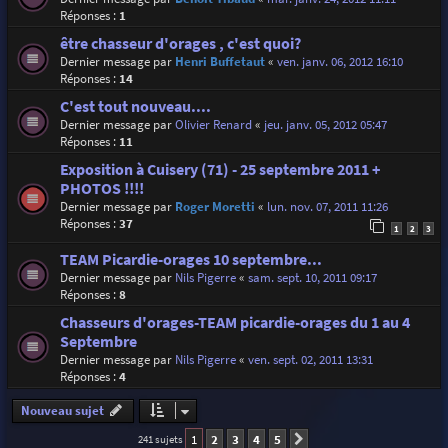
Réponses :
1
être chasseur d'orages , c'est quoi?
Dernier message par
Henri Buffetaut
«
ven. janv. 06, 2012 16:10
Réponses :
14
C'est tout nouveau....
Dernier message par
Olivier Renard
«
jeu. janv. 05, 2012 05:47
Réponses :
11
Exposition à Cuisery (71) - 25 septembre 2011 +
PHOTOS !!!!
Dernier message par
Roger Moretti
«
lun. nov. 07, 2011 11:26
Réponses :
37
1
2
3
TEAM Picardie-orages 10 septembre...
Dernier message par
Nils Pigerre
«
sam. sept. 10, 2011 09:17
Réponses :
8
Chasseurs d'orages-TEAM picardie-orages du 1 au 4
Septembre
Dernier message par
Nils Pigerre
«
ven. sept. 02, 2011 13:31
Réponses :
4
Nouveau sujet
1
2
3
4
5
241 sujets
Suivante