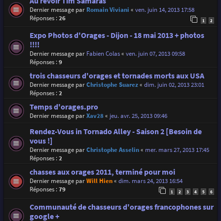
Au revoir Tim Samaras
Dernier message par
Romain Viviani
«
ven. juin 14, 2013 17:58
Réponses :
26
1
2
Expo Photos d'Orages - Dijon - 18 mai 2013 + photos
!!!!
Dernier message par
Fabien Colas
«
ven. juin 07, 2013 09:58
Réponses :
9
trois chasseurs d'orages et tornades morts aux USA
Dernier message par
Christophe Suarez
«
dim. juin 02, 2013 23:01
Réponses :
2
Temps d'orages.pro
Dernier message par
Xav28
«
jeu. avr. 25, 2013 09:46
Rendez-Vous in Tornado Alley - Saison 2 [Besoin de
vous !]
Dernier message par
Christophe Asselin
«
mer. mars 27, 2013 17:45
Réponses :
2
chasses aux orages 2011, terminé pour moi
Dernier message par
Will Hien
«
dim. mars 24, 2013 16:54
Réponses :
79
1
2
3
4
5
6
Communauté de chasseurs d'orages francophones sur
google +