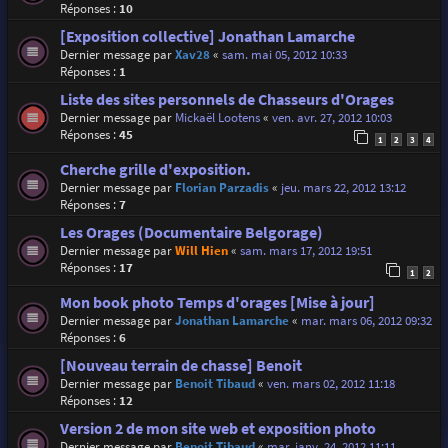
Réponses :
10
[Exposition collective] Jonathan Lamarche
Dernier message par
Xav28
«
sam. mai 05, 2012 10:33
Réponses :
1
Liste des sites personnels de Chasseurs d'Orages
Dernier message par
Mickaël Lootens
«
ven. avr. 27, 2012 10:03
Réponses :
45
1
2
3
4
Cherche grille d'exposition.
Dernier message par
Florian Parzadis
«
jeu. mars 22, 2012 13:12
Réponses :
7
Les Orages (Documentaire Belgorage)
Dernier message par
Will Hien
«
sam. mars 17, 2012 19:51
Réponses :
17
1
2
Mon book photo Temps d'orages [Mise à jour]
Dernier message par
Jonathan Lamarche
«
mar. mars 06, 2012 09:32
Réponses :
6
[Nouveau terrain de chasse] Benoit
Dernier message par
Benoit Tibaud
«
ven. mars 02, 2012 11:18
Réponses :
12
Version 2 de mon site web et exposition photo
Dernier message par
Benoit Tibaud
«
mar. janv. 24, 2012 11:11