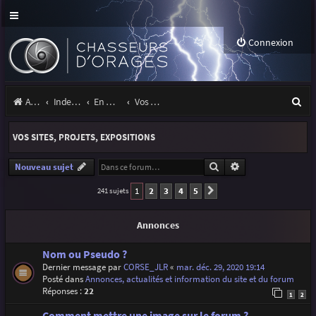
Connexion
R
Accueil
Index du forum
En marge des orages
Vos sites, projets, expositions
e
VOS SITES, PROJETS, EXPOSITIONS
c
h
Rechercher
Recherche avancé
Nouveau sujet
e
1
2
3
4
5
241 sujets
Suivante
r
Annonces
c
h
Nom ou Pseudo ?
Dernier message par
CORSE_JLR
«
mar. déc. 29, 2020 19:14
e
Posté dans
Annonces, actualités et information du site et du forum
Réponses :
22
r
1
2
Comment mettre une image sur le forum ?