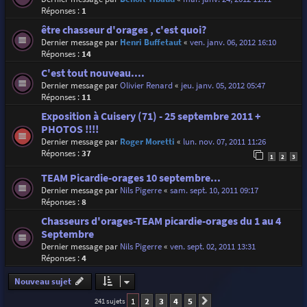
Réponses :
1
être chasseur d'orages , c'est quoi?
Dernier message par
Henri Buffetaut
«
ven. janv. 06, 2012 16:10
Réponses :
14
C'est tout nouveau....
Dernier message par
Olivier Renard
«
jeu. janv. 05, 2012 05:47
Réponses :
11
Exposition à Cuisery (71) - 25 septembre 2011 +
PHOTOS !!!!
Dernier message par
Roger Moretti
«
lun. nov. 07, 2011 11:26
Réponses :
37
1
2
3
TEAM Picardie-orages 10 septembre...
Dernier message par
Nils Pigerre
«
sam. sept. 10, 2011 09:17
Réponses :
8
Chasseurs d'orages-TEAM picardie-orages du 1 au 4
Septembre
Dernier message par
Nils Pigerre
«
ven. sept. 02, 2011 13:31
Réponses :
4
Nouveau sujet
1
2
3
4
5
241 sujets
Suivante