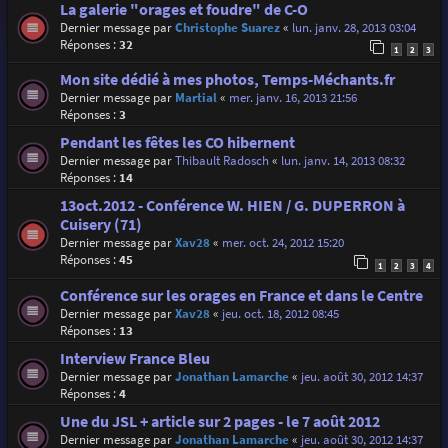
La galerie "orages et foudre" de C-O
Dernier message par
Christophe Suarez
«
lun. janv. 28, 2013 03:04
Réponses :
32
1
2
3
Mon site dédié à mes photos, Temps-Méchants.fr
Dernier message par
Martial
«
mer. janv. 16, 2013 21:56
Réponses :
3
Pendant les fêtes les CO hibernent
Dernier message par
Thibault Radosch
«
lun. janv. 14, 2013 08:32
Réponses :
14
13oct.2012 - Conférence W. HIEN / G. DUPERRON à
Cuisery (71)
Dernier message par
Xav28
«
mer. oct. 24, 2012 15:20
Réponses :
45
1
2
3
4
Conférence sur les orages en France et dans le Centre
Dernier message par
Xav28
«
jeu. oct. 18, 2012 08:45
Réponses :
13
Interview France Bleu
Dernier message par
Jonathan Lamarche
«
jeu. août 30, 2012 14:37
Réponses :
4
Une du JSL + article sur 2 pages - le 7 août 2012
Dernier message par
Jonathan Lamarche
«
jeu. août 30, 2012 14:37