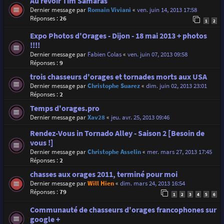
Au revoir Tim Samaras
Dernier message par
Romain Viviani
«
ven. juin 14, 2013 17:58
Réponses :
26
1
2
Expo Photos d'Orages - Dijon - 18 mai 2013 + photos
!!!!
Dernier message par
Fabien Colas
«
ven. juin 07, 2013 09:58
Réponses :
9
trois chasseurs d'orages et tornades morts aux USA
Dernier message par
Christophe Suarez
«
dim. juin 02, 2013 23:01
Réponses :
2
Temps d'orages.pro
Dernier message par
Xav28
«
jeu. avr. 25, 2013 09:46
Rendez-Vous in Tornado Alley - Saison 2 [Besoin de
vous !]
Dernier message par
Christophe Asselin
«
mer. mars 27, 2013 17:45
Réponses :
2
chasses aux orages 2011, terminé pour moi
Dernier message par
Will Hien
«
dim. mars 24, 2013 16:54
Réponses :
79
1
2
3
4
5
6
Communauté de chasseurs d'orages francophones sur
google +