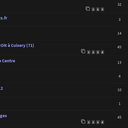
32
1
2
3
s.fr
3
14
ON à Cuisery (71)
45
1
2
3
4
e Centre
13
4
12
10
1
ages
45
1
2
3
4