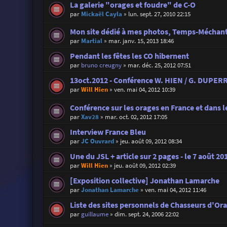
La galerie "orages et foudre" de C-O
par
Mickaël Cayla
»
lun. sept. 27, 2010 22:15
Mon site dédié à mes photos, Temps-Méchant
par
Martial
»
mar. janv. 15, 2013 18:46
Pendant les fêtes les CO hibernent
par
bruno creugny
»
mar. déc. 25, 2012 07:51
13oct.2012 - Conférence W. HIEN / G. DUPERR
par
Will Hien
»
ven. mai 04, 2012 10:39
Conférence sur les orages en France et dans l
par
Xav28
»
mar. oct. 02, 2012 17:05
Interview France Bleu
par
JC Ouvrard
»
jeu. août 09, 2012 08:34
Une du JSL + article sur 2 pages - le 7 août 20
par
Will Hien
»
jeu. août 09, 2012 02:39
[Exposition collective] Jonathan Lamarche
par
Jonathan Lamarche
»
ven. mai 04, 2012 11:46
Liste des sites personnels de Chasseurs d'Or
par
guillaume
»
dim. sept. 24, 2006 22:02