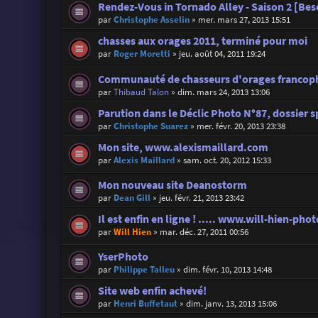
Rendez-Vous in Tornado Alley - Saison 2 [Beso
par
Christophe Asselin
»
mer. mars 27, 2013 15:51
chasses aux orages 2011, terminé pour moi
par
Roger Moretti
»
jeu. août 04, 2011 19:24
Communauté de chasseurs d'orages francoph
par
Thibaud Talon
»
dim. mars 24, 2013 13:06
Parution dans le Déclic Photo N°87, dossier s
par
Christophe Suarez
»
mer. févr. 20, 2013 23:38
Mon site, www.alexismaillard.com
par
Alexis Maillard
»
sam. oct. 20, 2012 15:33
Mon nouveau site Deanostorm
par
Dean Gill
»
jeu. févr. 21, 2013 23:42
Il est enfin en ligne ! ..... www.will-hien-p
par
Will Hien
»
mar. déc. 27, 2011 00:56
YserPhoto
par
Philippe Talleu
»
dim. févr. 10, 2013 14:48
Site web enfin achevé!
par
Henri Buffetaut
»
dim. janv. 13, 2013 15:06