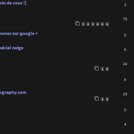
in de vous !]
2
79
1
2
3
4
5
6
ones sur google +
0
pécial neige
6
24
1
2
8
hotography.com
29
1
2
0
4