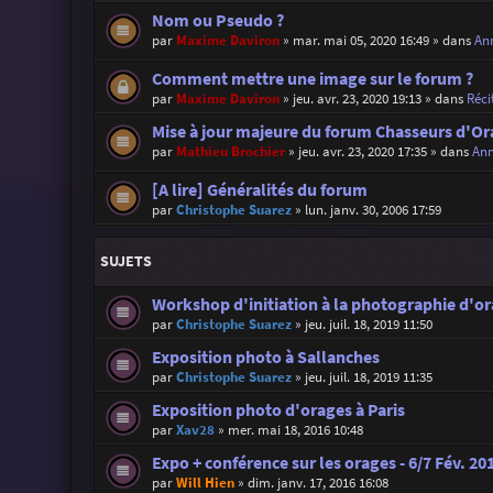
Nom ou Pseudo ?
par
Maxime Daviron
»
mar. mai 05, 2020 16:49
» dans
Ann
Comment mettre une image sur le forum ?
par
Maxime Daviron
»
jeu. avr. 23, 2020 19:13
» dans
Réci
Mise à jour majeure du forum Chasseurs d'Or
par
Mathieu Brochier
»
jeu. avr. 23, 2020 17:35
» dans
Ann
[A lire] Généralités du forum
par
Christophe Suarez
»
lun. janv. 30, 2006 17:59
SUJETS
Workshop d'initiation à la photographie d'o
par
Christophe Suarez
»
jeu. juil. 18, 2019 11:50
Exposition photo à Sallanches
par
Christophe Suarez
»
jeu. juil. 18, 2019 11:35
Exposition photo d'orages à Paris
par
Xav28
»
mer. mai 18, 2016 10:48
Expo + conférence sur les orages - 6/7 Fév. 20
par
Will Hien
»
dim. janv. 17, 2016 16:08