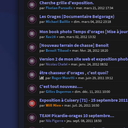
Cherche grille d'exposition.
par
Florian Parzadis
»
mer. mars 21, 2012 17:34
Les Orages (Documentaire Belgorage)
par
Michael Baillie
»
dim. mars 04, 2012 23:18
Mon book photo Temps d'orages [Mise à jour
par
Xav28
»
ven. mars 02, 2012 13:32
[Nouveau terrain de chasse] Benoit
par
Benoit Tibaud
»
mar. févr. 28, 2012 18:20
Version 2 de mon site web et exposition phot
par
Nicolas Chatel
»
mar. janv. 24, 2012 08:52
être chasseur d'orages , c'est quoi?
par
Roger Moretti
»
mer. juin 29, 2011 19:12
C'est tout nouveau....
par
Gilles Duperron
»
dim. déc. 11, 2011 10:00
Exposition à Cuisery (71) - 25 septembre 201
par
Will Hien
»
mar. juil. 26, 2011 16:50
TEAM Picardie-orages 10 septembre...
par
Nils Pigerre
»
jeu. sept. 08, 2011 18:50