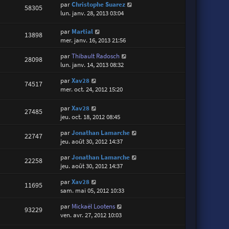
par
Christophe Suarez
58305
lun. janv. 28, 2013 03:04
par
Martial
13898
mer. janv. 16, 2013 21:56
par
Thibault Radosch
28098
lun. janv. 14, 2013 08:32
par
Xav28
74517
mer. oct. 24, 2012 15:20
par
Xav28
27485
jeu. oct. 18, 2012 08:45
par
Jonathan Lamarche
22747
jeu. août 30, 2012 14:37
par
Jonathan Lamarche
22258
jeu. août 30, 2012 14:37
par
Xav28
11695
sam. mai 05, 2012 10:33
par
Mickaël Lootens
93229
ven. avr. 27, 2012 10:03