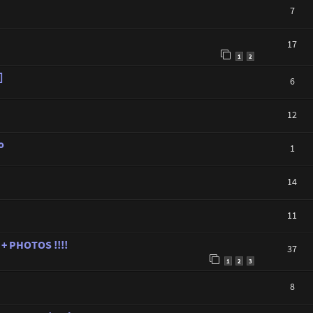
7
17
1
2
]
6
12
o
1
14
11
1 + PHOTOS !!!!
37
1
2
3
8