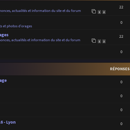
22
onces, actualités et information du site et du forum
1
2
0
ts et photos d'orages
ages
22
onces, actualités et information du site et du forum
1
2
0
RÉPONSES
rage
0
0
0
16 - Lyon
0