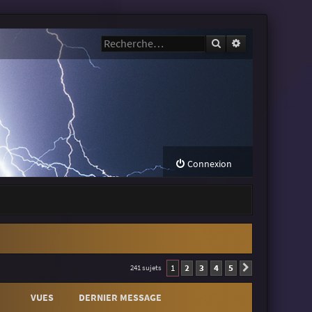
Rechercher
Recherche avanc
Connexion
1
2
3
4
5
241 sujets
Suivante
VUES
DERNIER MESSAGE