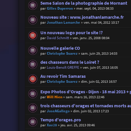
5eme Salon de la photographie de Mornant
par
Gilles Duperron
»
mer. sept. 04, 2013 08:33
Nouveau site : www.jonathanlamarche.fr
par
Jonathan Lamarche
»
ven. mai 04, 2012 10:17
Un nouveau logo pour le site !?
par
David Schmitt
»
ven. janv. 25, 2008 08:04
Nouvelle galerie CO
par
Christophe Suarez
»
sam. juin 29, 2013 14:03
des chasseurs dans le Loiret ?
par
Louis-Benoît GREFFE
»
ven. juin 07, 2013 16:05
Au revoir Tim Samaras
par
Christophe Suarez
»
dim. juin 02, 2013 16:57
Expo Photos d'Orages - Dijon - 18 mai 2013 + p
par
Will Hien
»
sam. mars 16, 2013 22:46
trois chasseurs d'orages et tornades morts 
par
JoseAGallego
»
dim. juin 02, 2013 17:23
Temps d'orages.pro
par
Xav28
»
jeu. avr. 25, 2013 09:46