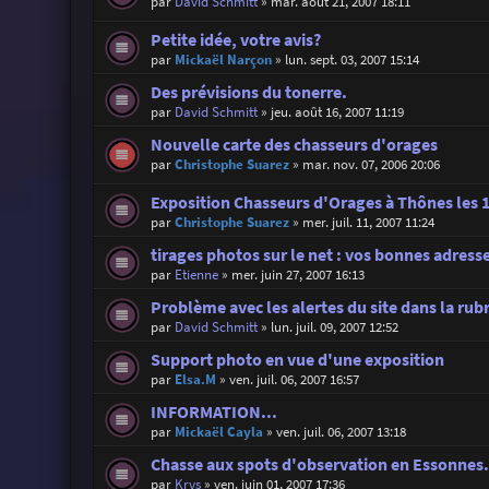
par
David Schmitt
»
mar. août 21, 2007 18:11
Petite idée, votre avis?
par
Mickaël Narçon
»
lun. sept. 03, 2007 15:14
Des prévisions du tonerre.
par
David Schmitt
»
jeu. août 16, 2007 11:19
Nouvelle carte des chasseurs d'orages
par
Christophe Suarez
»
mar. nov. 07, 2006 20:06
Exposition Chasseurs d'Orages à Thônes les 1
par
Christophe Suarez
»
mer. juil. 11, 2007 11:24
tirages photos sur le net : vos bonnes adress
par
Etienne
»
mer. juin 27, 2007 16:13
Problème avec les alertes du site dans la rub
par
David Schmitt
»
lun. juil. 09, 2007 12:52
Support photo en vue d'une exposition
par
Elsa.M
»
ven. juil. 06, 2007 16:57
INFORMATION...
par
Mickaël Cayla
»
ven. juil. 06, 2007 13:18
Chasse aux spots d'observation en Essonnes..
par
Krys
»
ven. juin 01, 2007 17:36