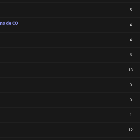
5
ums de CO
4
4
6
13
0
0
1
12