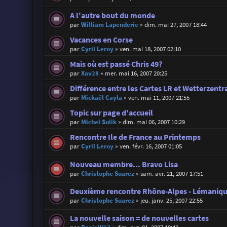
A l'autre bout du monde
par
William Lapenderie
»
dim. mai 27, 2007 18:44
Vacances en Corse
par
Cyril Leroy
»
ven. mai 18, 2007 02:10
Mais où est passé Chris 49?
par
Xav28
»
mer. mai 16, 2007 20:25
Différence entre les Cartes LR et Wetterzentr
par
Mickaël Cayla
»
ven. mai 11, 2007 21:55
Topic sur page d'accueil
par
Michel Sulik
»
dim. mai 06, 2007 10:29
Rencontre Ile de France au Printemps
par
Cyril Leroy
»
ven. févr. 16, 2007 01:05
Nouveau membre... Bravo Lisa
par
Christophe Suarez
»
sam. avr. 21, 2007 17:51
Deuxième rencontre Rhône-Alpes - Lémaniq
par
Christophe Suarez
»
jeu. janv. 25, 2007 22:55
La nouvelle saison = de nouvelles cartes