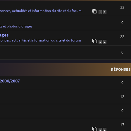
22
onces, actualités et information du site et du forum
1
2
0
ts et photos d'orages
ages
22
onces, actualités et information du site et du forum
1
2
0
RÉPONSES
 2006/2007
0
12
0
17
1
2