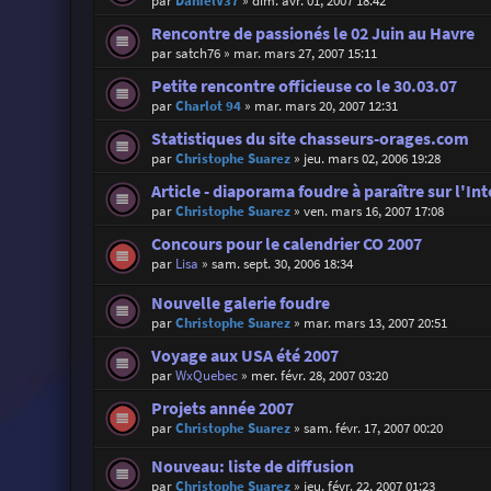
par
DanielV37
»
dim. avr. 01, 2007 18:42
Rencontre de passionés le 02 Juin au Havre
par
satch76
»
mar. mars 27, 2007 15:11
Petite rencontre officieuse co le 30.03.07
par
Charlot 94
»
mar. mars 20, 2007 12:31
Statistiques du site chasseurs-orages.com
par
Christophe Suarez
»
jeu. mars 02, 2006 19:28
Article - diaporama foudre à paraître sur l'I
par
Christophe Suarez
»
ven. mars 16, 2007 17:08
Concours pour le calendrier CO 2007
par
Lisa
»
sam. sept. 30, 2006 18:34
Nouvelle galerie foudre
par
Christophe Suarez
»
mar. mars 13, 2007 20:51
Voyage aux USA été 2007
par
WxQuebec
»
mer. févr. 28, 2007 03:20
Projets année 2007
par
Christophe Suarez
»
sam. févr. 17, 2007 00:20
Nouveau: liste de diffusion
par
Christophe Suarez
»
jeu. févr. 22, 2007 01:23