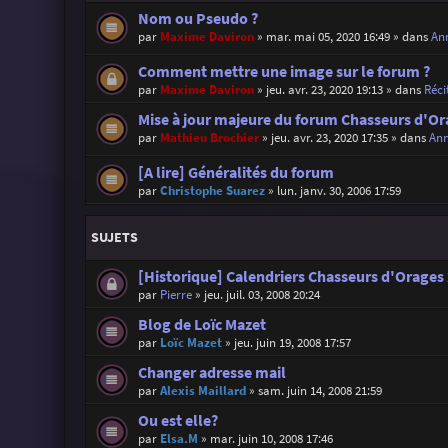
Nom ou Pseudo ?
par
Maxime Daviron
»
mar. mai 05, 2020 16:49
» dans
Ann
Comment mettre une image sur le forum ?
par
Maxime Daviron
»
jeu. avr. 23, 2020 19:13
» dans
Réci
Mise à jour majeure du forum Chasseurs d'Or
par
Mathieu Brochier
»
jeu. avr. 23, 2020 17:35
» dans
Ann
[A lire] Généralités du forum
par
Christophe Suarez
»
lun. janv. 30, 2006 17:59
SUJETS
[Historique] Calendriers Chasseurs d'Orages
par
Pierre
»
jeu. juil. 03, 2008 20:24
Blog de Loïc Mazet
par
Loïc Mazet
»
jeu. juin 19, 2008 17:57
Changer adresse mail
par
Alexis Maillard
»
sam. juin 14, 2008 21:59
Ou est elle?
par
Elsa.M
»
mar. juin 10, 2008 17:46