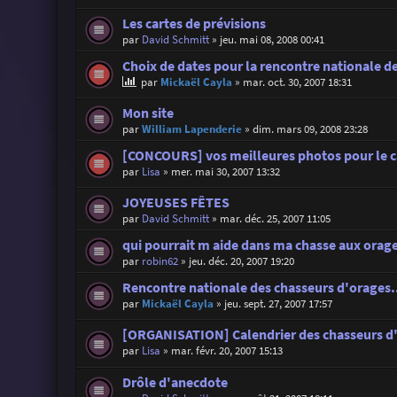
Les cartes de prévisions
par
David Schmitt
»
jeu. mai 08, 2008 00:41
Choix de dates pour la rencontre nationale d
par
Mickaël Cayla
»
mar. oct. 30, 2007 18:31
Mon site
par
William Lapenderie
»
dim. mars 09, 2008 23:28
[CONCOURS] vos meilleures photos pour le c
par
Lisa
»
mer. mai 30, 2007 13:32
JOYEUSES FÊTES
par
David Schmitt
»
mar. déc. 25, 2007 11:05
qui pourrait m aide dans ma chasse aux orag
par
robin62
»
jeu. déc. 20, 2007 19:20
Rencontre nationale des chasseurs d'orages.
par
Mickaël Cayla
»
jeu. sept. 27, 2007 17:57
[ORGANISATION] Calendrier des chasseurs d
par
Lisa
»
mar. févr. 20, 2007 15:13
Drôle d'anecdote