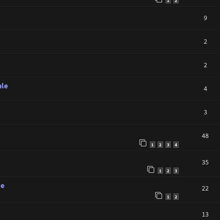
1
2
9
2
2
ale
4
3
48
1
2
3
4
35
1
2
3
ue
22
1
2
13