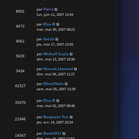
par
Pierre
8992
lun. juin 11, 2007 13:34
par
Elsa.M
4073
mer. mai 30, 2007 08:23
par
Xav28
4062
jeu. mai 17, 2007 23:05
par
Mickaël Cayla
5629
dim. mai 13, 2007 19:36
par
Vincent Lhermet
5434
dim. mai 06, 2007 11:27
par
OlivePhoto
41527
sam. mai 05, 2007 13:39
par
Elsa.M
35070
mer. mai 02, 2007 08:48
par
Benjamin Tosi
21946
jeu. avr. 19, 2007 20:24
par
DanielV37
14567
dim. avr. 15, 2007 17:53