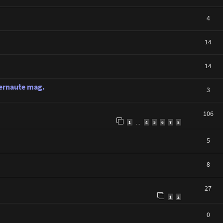
4
14
14
nternaute mag.
3
106
1
4
5
6
7
8
…
5
8
27
1
2
0