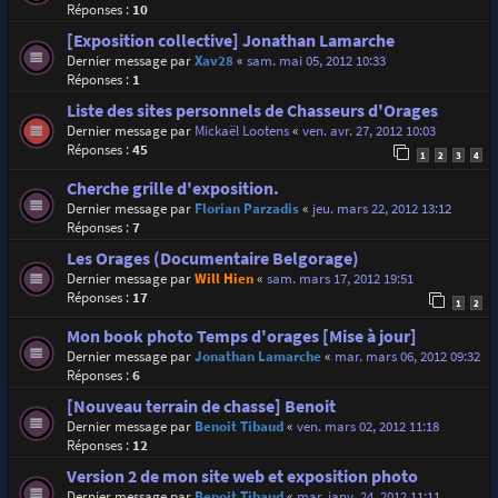
Réponses :
10
[Exposition collective] Jonathan Lamarche
Dernier message par
Xav28
«
sam. mai 05, 2012 10:33
Réponses :
1
Liste des sites personnels de Chasseurs d'Orages
Dernier message par
Mickaël Lootens
«
ven. avr. 27, 2012 10:03
Réponses :
45
1
2
3
4
Cherche grille d'exposition.
Dernier message par
Florian Parzadis
«
jeu. mars 22, 2012 13:12
Réponses :
7
Les Orages (Documentaire Belgorage)
Dernier message par
Will Hien
«
sam. mars 17, 2012 19:51
Réponses :
17
1
2
Mon book photo Temps d'orages [Mise à jour]
Dernier message par
Jonathan Lamarche
«
mar. mars 06, 2012 09:32
Réponses :
6
[Nouveau terrain de chasse] Benoit
Dernier message par
Benoit Tibaud
«
ven. mars 02, 2012 11:18
Réponses :
12
Version 2 de mon site web et exposition photo
Dernier message par
Benoit Tibaud
«
mar. janv. 24, 2012 11:11