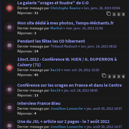
La galerie "orages et foudre" de C-O
Dernier message par
Christophe Suarez
«
lun. janv. 28, 2013 03:04
Réponses :
32
1
2
3
Mon site dédié à mes photos, Temps-Méchants.fr
Dernier message par
Martial
«
mer. janv. 16, 2013 21:56
Réponses :
3
Pendant les fêtes les CO hibernent
Dernier message par
Thibault Radosch
«
lun. janv. 14, 2013 08:32
Réponses :
14
13oct.2012 - Conférence W. HIEN / G. DUPERRON à
Cuisery (71)
Dernier message par
Xav28
«
mer. oct. 24, 2012 15:20
Réponses :
45
1
2
3
4
Conférence sur les orages en France et dans le Centre
Dernier message par
Xav28
«
jeu. oct. 18, 2012 08:45
Réponses :
13
Interview France Bleu
Dernier message par
Jonathan Lamarche
«
jeu. août 30, 2012 14:37
Réponses :
4
Une du JSL + article sur 2 pages - le 7 août 2012
Dernier message par
Jonathan Lamarche
«
jeu. août 30, 2012 14:37