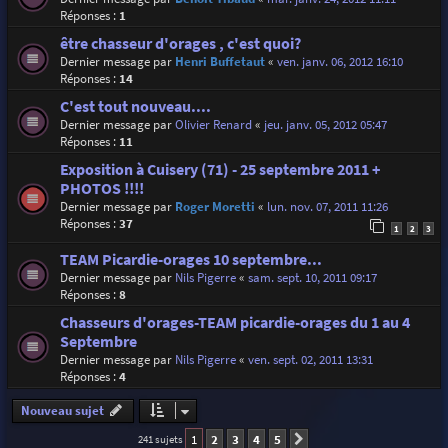
Réponses :
1
être chasseur d'orages , c'est quoi?
Dernier message par
Henri Buffetaut
«
ven. janv. 06, 2012 16:10
Réponses :
14
C'est tout nouveau....
Dernier message par
Olivier Renard
«
jeu. janv. 05, 2012 05:47
Réponses :
11
Exposition à Cuisery (71) - 25 septembre 2011 +
PHOTOS !!!!
Dernier message par
Roger Moretti
«
lun. nov. 07, 2011 11:26
Réponses :
37
1
2
3
TEAM Picardie-orages 10 septembre...
Dernier message par
Nils Pigerre
«
sam. sept. 10, 2011 09:17
Réponses :
8
Chasseurs d'orages-TEAM picardie-orages du 1 au 4
Septembre
Dernier message par
Nils Pigerre
«
ven. sept. 02, 2011 13:31
Réponses :
4
Nouveau sujet
1
2
3
4
5
241 sujets
Suivante