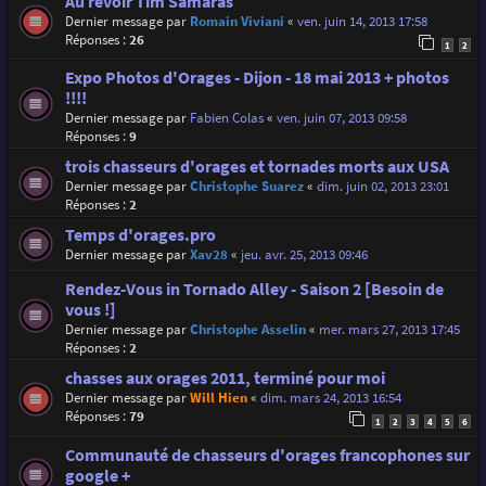
Au revoir Tim Samaras
Dernier message par
Romain Viviani
«
ven. juin 14, 2013 17:58
Réponses :
26
1
2
Expo Photos d'Orages - Dijon - 18 mai 2013 + photos
!!!!
Dernier message par
Fabien Colas
«
ven. juin 07, 2013 09:58
Réponses :
9
trois chasseurs d'orages et tornades morts aux USA
Dernier message par
Christophe Suarez
«
dim. juin 02, 2013 23:01
Réponses :
2
Temps d'orages.pro
Dernier message par
Xav28
«
jeu. avr. 25, 2013 09:46
Rendez-Vous in Tornado Alley - Saison 2 [Besoin de
vous !]
Dernier message par
Christophe Asselin
«
mer. mars 27, 2013 17:45
Réponses :
2
chasses aux orages 2011, terminé pour moi
Dernier message par
Will Hien
«
dim. mars 24, 2013 16:54
Réponses :
79
1
2
3
4
5
6
Communauté de chasseurs d'orages francophones sur
google +