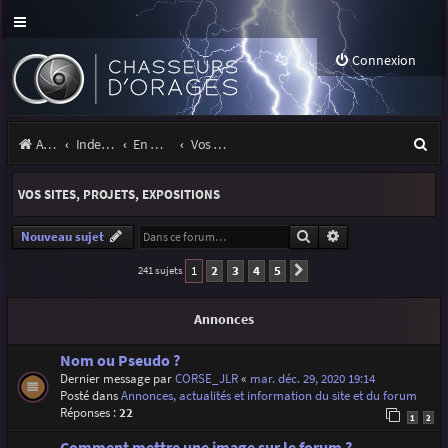
Connexion
R
Accueil
Index du forum
En marge des orages
Vos sites, projets, expositions
e
VOS SITES, PROJETS, EXPOSITIONS
c
h
Rechercher
Recherche avancé
Nouveau sujet
e
1
2
3
4
5
241 sujets
Suivante
r
Annonces
c
h
Nom ou Pseudo ?
Dernier message par
CORSE_JLR
«
mar. déc. 29, 2020 19:14
e
Posté dans
Annonces, actualités et information du site et du forum
Réponses :
22
r
1
2
Comment mettre une image sur le forum ?