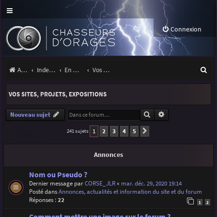
Connexion
R
Accueil
Index du forum
En marge des orages
Vos sites, projets, expositions
e
VOS SITES, PROJETS, EXPOSITIONS
c
h
Rechercher
Recherche avancé
Nouveau sujet
e
1
2
3
4
5
241 sujets
Suivante
r
Annonces
c
h
Nom ou Pseudo ?
Dernier message par
CORSE_JLR
«
mar. déc. 29, 2020 19:14
e
Posté dans
Annonces, actualités et information du site et du forum
Réponses :
22
r
1
2
Comment mettre une image sur le forum ?