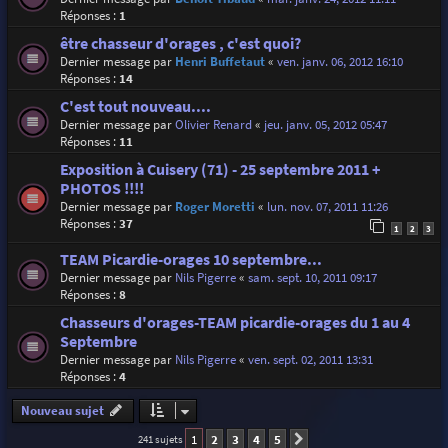
Réponses :
1
être chasseur d'orages , c'est quoi?
Dernier message par
Henri Buffetaut
«
ven. janv. 06, 2012 16:10
Réponses :
14
C'est tout nouveau....
Dernier message par
Olivier Renard
«
jeu. janv. 05, 2012 05:47
Réponses :
11
Exposition à Cuisery (71) - 25 septembre 2011 +
PHOTOS !!!!
Dernier message par
Roger Moretti
«
lun. nov. 07, 2011 11:26
Réponses :
37
1
2
3
TEAM Picardie-orages 10 septembre...
Dernier message par
Nils Pigerre
«
sam. sept. 10, 2011 09:17
Réponses :
8
Chasseurs d'orages-TEAM picardie-orages du 1 au 4
Septembre
Dernier message par
Nils Pigerre
«
ven. sept. 02, 2011 13:31
Réponses :
4
Nouveau sujet
1
2
3
4
5
241 sujets
Suivante