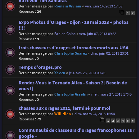
Au revoir Tim Samaras
Dernier message par
Romain Viviani
«
ven. juin 14, 2013 17:58
Réponses :
26
1
2
Expo Photos d'Orages - Dijon - 18 mai 2013 + photos
!!!!
Dernier message par
Fabien Colas
«
ven. juin 07, 2013 09:58
Réponses :
9
trois chasseurs d'orages et tornades morts aux USA
Dernier message par
Christophe Suarez
«
dim. juin 02, 2013 23:01
Réponses :
2
Temps d'orages.pro
Dernier message par
Xav28
«
jeu. avr. 25, 2013 09:46
Rendez-Vous in Tornado Alley - Saison 2 [Besoin de
vous !]
Dernier message par
Christophe Asselin
«
mer. mars 27, 2013 17:45
Réponses :
2
chasses aux orages 2011, terminé pour moi
Dernier message par
Will Hien
«
dim. mars 24, 2013 16:54
Réponses :
79
1
2
3
4
5
6
Communauté de chasseurs d'orages francophones sur
google +