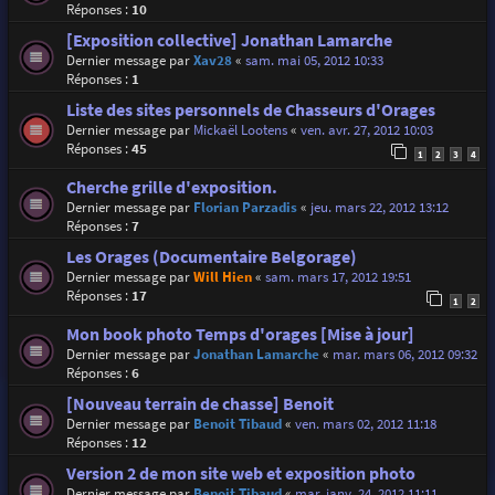
Réponses :
10
[Exposition collective] Jonathan Lamarche
Dernier message par
Xav28
«
sam. mai 05, 2012 10:33
Réponses :
1
Liste des sites personnels de Chasseurs d'Orages
Dernier message par
Mickaël Lootens
«
ven. avr. 27, 2012 10:03
Réponses :
45
1
2
3
4
Cherche grille d'exposition.
Dernier message par
Florian Parzadis
«
jeu. mars 22, 2012 13:12
Réponses :
7
Les Orages (Documentaire Belgorage)
Dernier message par
Will Hien
«
sam. mars 17, 2012 19:51
Réponses :
17
1
2
Mon book photo Temps d'orages [Mise à jour]
Dernier message par
Jonathan Lamarche
«
mar. mars 06, 2012 09:32
Réponses :
6
[Nouveau terrain de chasse] Benoit
Dernier message par
Benoit Tibaud
«
ven. mars 02, 2012 11:18
Réponses :
12
Version 2 de mon site web et exposition photo
Dernier message par
Benoit Tibaud
«
mar. janv. 24, 2012 11:11