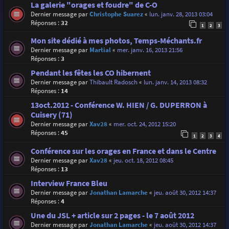
La galerie "orages et foudre" de C-O
Dernier message par
Christophe Suarez
«
lun. janv. 28, 2013 03:04
Réponses :
32
1
2
3
Mon site dédié à mes photos, Temps-Méchants.fr
Dernier message par
Martial
«
mer. janv. 16, 2013 21:56
Réponses :
3
Pendant les fêtes les CO hibernent
Dernier message par
Thibault Radosch
«
lun. janv. 14, 2013 08:32
Réponses :
14
13oct.2012 - Conférence W. HIEN / G. DUPERRON à
Cuisery (71)
Dernier message par
Xav28
«
mer. oct. 24, 2012 15:20
Réponses :
45
1
2
3
4
Conférence sur les orages en France et dans le Centre
Dernier message par
Xav28
«
jeu. oct. 18, 2012 08:45
Réponses :
13
Interview France Bleu
Dernier message par
Jonathan Lamarche
«
jeu. août 30, 2012 14:37
Réponses :
4
Une du JSL + article sur 2 pages - le 7 août 2012
Dernier message par
Jonathan Lamarche
«
jeu. août 30, 2012 14:37