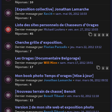
Réponses :
10
[Exposition collective] Jonathan Lamarche
Dernier message par
Xav28
«
sam. mai 05, 2012 10:33
Réponses :
1
Liste des sites personnels de Chasseurs d'Orages
Dernier message par
Mickaël Lootens
«
ven. avr. 27, 2012 10:03
Réponses :
45
1
2
3
4
Cherche grille d'exposition.
Dernier message par
Florian Parzadis
«
jeu. mars 22, 2012 13:12
Réponses :
7
Les Orages (Documentaire Belgorage)
Dernier message par
Will Hien
«
sam. mars 17, 2012 19:51
Réponses :
17
1
2
Mon book photo Temps d'orages [Mise à jour]
Dernier message par
Jonathan Lamarche
«
mar. mars 06, 2012 09:32
Réponses :
6
[Nouveau terrain de chasse] Benoit
Dernier message par
Benoit Tibaud
«
ven. mars 02, 2012 11:18
Réponses :
12
Version 2 de mon site web et exposition photo
Dernier message par
Benoit Tibaud
«
mar. janv. 24, 2012 11:11