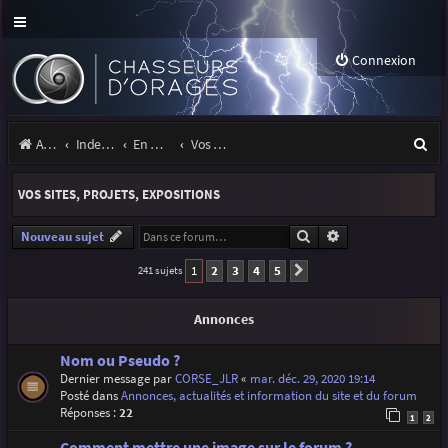
Connexion
R
Accueil
Index du forum
En marge des orages
Vos sites, projets, expositions
e
VOS SITES, PROJETS, EXPOSITIONS
c
h
Rechercher
Recherche avancé
Nouveau sujet
e
1
2
3
4
5
241 sujets
Suivante
r
Annonces
c
h
Nom ou Pseudo ?
Dernier message par
CORSE_JLR
«
mar. déc. 29, 2020 19:14
e
Posté dans
Annonces, actualités et information du site et du forum
Réponses :
22
r
1
2
Comment mettre une image sur le forum ?