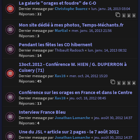
La galerie "orages et foudre" de C-O
Dernier message par
Christophe Suarez
«
lun. janv. 28, 2013 03:04
Réponses :
32
1
2
3
Mon site dédié à mes photos, Temps-Méchants.fr
Dernier message par
Martial
«
mer. janv. 16, 2013 21:56
Réponses :
3
Pendant les fêtes les CO hibernent
Dernier message par
Thibault Radosch
«
lun. janv. 14, 2013 08:32
Réponses :
14
13oct.2012 - Conférence W. HIEN / G. DUPERRON à
Cuisery (71)
Dernier message par
Xav28
«
mer. oct. 24, 2012 15:20
Réponses :
45
1
2
3
4
Conférence sur les orages en France et dans le Centre
Dernier message par
Xav28
«
jeu. oct. 18, 2012 08:45
Réponses :
13
Interview France Bleu
Dernier message par
Jonathan Lamarche
«
jeu. août 30, 2012 14:37
Réponses :
4
Une du JSL + article sur 2 pages - le 7 août 2012
Dernier message par
Jonathan Lamarche
«
jeu. août 30, 2012 14:37