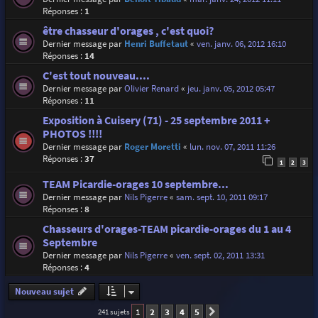
Réponses :
1
être chasseur d'orages , c'est quoi?
Dernier message par
Henri Buffetaut
«
ven. janv. 06, 2012 16:10
Réponses :
14
C'est tout nouveau....
Dernier message par
Olivier Renard
«
jeu. janv. 05, 2012 05:47
Réponses :
11
Exposition à Cuisery (71) - 25 septembre 2011 +
PHOTOS !!!!
Dernier message par
Roger Moretti
«
lun. nov. 07, 2011 11:26
Réponses :
37
1
2
3
TEAM Picardie-orages 10 septembre...
Dernier message par
Nils Pigerre
«
sam. sept. 10, 2011 09:17
Réponses :
8
Chasseurs d'orages-TEAM picardie-orages du 1 au 4
Septembre
Dernier message par
Nils Pigerre
«
ven. sept. 02, 2011 13:31
Réponses :
4
Nouveau sujet
1
2
3
4
5
241 sujets
Suivante