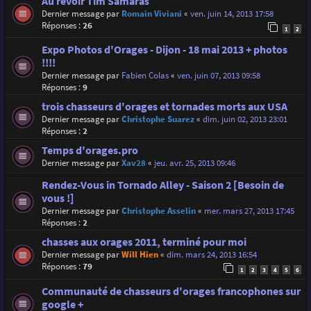
Au revoir Tim Samaras
Dernier message par
Romain Viviani
«
ven. juin 14, 2013 17:58
Réponses :
26
1
2
Expo Photos d'Orages - Dijon - 18 mai 2013 + photos
!!!!
Dernier message par
Fabien Colas
«
ven. juin 07, 2013 09:58
Réponses :
9
trois chasseurs d'orages et tornades morts aux USA
Dernier message par
Christophe Suarez
«
dim. juin 02, 2013 23:01
Réponses :
2
Temps d'orages.pro
Dernier message par
Xav28
«
jeu. avr. 25, 2013 09:46
Rendez-Vous in Tornado Alley - Saison 2 [Besoin de
vous !]
Dernier message par
Christophe Asselin
«
mer. mars 27, 2013 17:45
Réponses :
2
chasses aux orages 2011, terminé pour moi
Dernier message par
Will Hien
«
dim. mars 24, 2013 16:54
Réponses :
79
1
2
3
4
5
6
Communauté de chasseurs d'orages francophones sur
google +