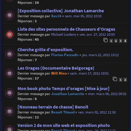
Réponses :
10
[Exposition collective] Jonathan Lamarche
Dernier message par
Xav28
«
sam. mai 05, 2012 10:33
Réponses :
1
Liste des sites personnels de Chasseurs d'Orages
Dernier message par
Mickaël Lootens
«
ven. avr. 27, 2012 10:03
Réponses :
45
1
2
3
4
Cherche grille d'exposition.
Dernier message par
Florian Parzadis
«
jeu. mars 22, 2012 13:12
Réponses :
7
Les Orages (Documentaire Belgorage)
Dernier message par
Will Hien
«
sam. mars 17, 2012 19:51
Réponses :
17
1
2
Mon book photo Temps d'orages [Mise à jour]
Dernier message par
Jonathan Lamarche
«
mar. mars 06, 2012 09:32
Réponses :
6
[Nouveau terrain de chasse] Benoit
Dernier message par
Benoit Tibaud
«
ven. mars 02, 2012 11:18
Réponses :
12
Version 2 de mon site web et exposition photo
Dernier message par
Benoit Tibaud
«
mar. janv. 24, 2012 11:11