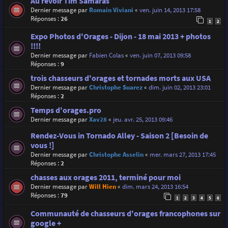
Au revoir Tim Samaras
Dernier message par
Romain Viviani
«
ven. juin 14, 2013 17:58
Réponses :
26
1
2
Expo Photos d'Orages - Dijon - 18 mai 2013 + photos
!!!!
Dernier message par
Fabien Colas
«
ven. juin 07, 2013 09:58
Réponses :
9
trois chasseurs d'orages et tornades morts aux USA
Dernier message par
Christophe Suarez
«
dim. juin 02, 2013 23:01
Réponses :
2
Temps d'orages.pro
Dernier message par
Xav28
«
jeu. avr. 25, 2013 09:46
Rendez-Vous in Tornado Alley - Saison 2 [Besoin de
vous !]
Dernier message par
Christophe Asselin
«
mer. mars 27, 2013 17:45
Réponses :
2
chasses aux orages 2011, terminé pour moi
Dernier message par
Will Hien
«
dim. mars 24, 2013 16:54
Réponses :
79
1
2
3
4
5
6
Communauté de chasseurs d'orages francophones sur
google +