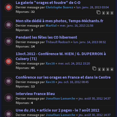
La galerie "orages et foudre" de C-O
Dernier message par
Christophe Suarez
«
lun. janv. 28, 2013 03:04
Réponses :
32
1
2
3
Mon site dédié à mes photos, Temps-Méchants.fr
Dernier message par
Martial
«
mer. janv. 16, 2013 21:56
Réponses :
3
Pendant les fêtes les CO hibernent
Dernier message par
Thibault Radosch
«
lun. janv. 14, 2013 08:32
Réponses :
14
13oct.2012 - Conférence W. HIEN / G. DUPERRON à
Cuisery (71)
Dernier message par
Xav28
«
mer. oct. 24, 2012 15:20
Réponses :
45
1
2
3
4
Conférence sur les orages en France et dans le Centre
Dernier message par
Xav28
«
jeu. oct. 18, 2012 08:45
Réponses :
13
Interview France Bleu
Dernier message par
Jonathan Lamarche
«
jeu. août 30, 2012 14:37
Réponses :
4
Une du JSL + article sur 2 pages - le 7 août 2012
Dernier message par
Jonathan Lamarche
«
jeu. août 30, 2012 14:37