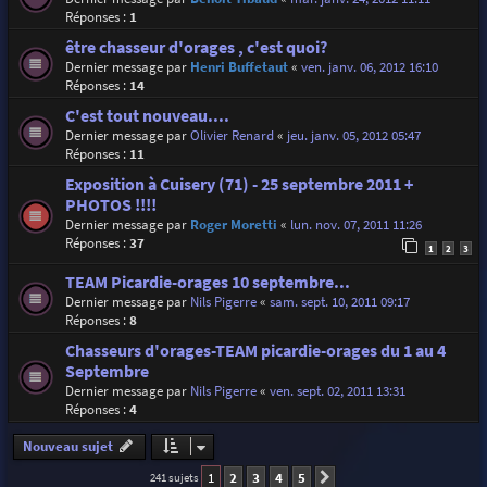
Réponses :
1
être chasseur d'orages , c'est quoi?
Dernier message par
Henri Buffetaut
«
ven. janv. 06, 2012 16:10
Réponses :
14
C'est tout nouveau....
Dernier message par
Olivier Renard
«
jeu. janv. 05, 2012 05:47
Réponses :
11
Exposition à Cuisery (71) - 25 septembre 2011 +
PHOTOS !!!!
Dernier message par
Roger Moretti
«
lun. nov. 07, 2011 11:26
Réponses :
37
1
2
3
TEAM Picardie-orages 10 septembre...
Dernier message par
Nils Pigerre
«
sam. sept. 10, 2011 09:17
Réponses :
8
Chasseurs d'orages-TEAM picardie-orages du 1 au 4
Septembre
Dernier message par
Nils Pigerre
«
ven. sept. 02, 2011 13:31
Réponses :
4
Nouveau sujet
1
2
3
4
5
241 sujets
Suivante