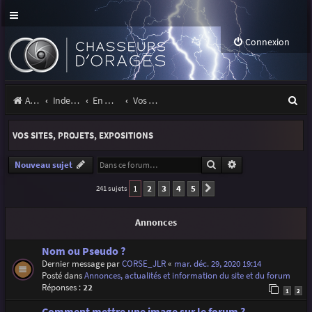
Connexion
R
Accueil
Index du forum
En marge des orages
Vos sites, projets, expositions
e
VOS SITES, PROJETS, EXPOSITIONS
c
h
Rechercher
Recherche avancé
Nouveau sujet
e
1
2
3
4
5
241 sujets
Suivante
r
Annonces
c
h
Nom ou Pseudo ?
Dernier message par
CORSE_JLR
«
mar. déc. 29, 2020 19:14
e
Posté dans
Annonces, actualités et information du site et du forum
Réponses :
22
r
1
2
Comment mettre une image sur le forum ?