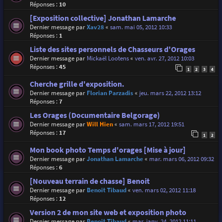
Réponses :
10
[Exposition collective] Jonathan Lamarche
Dernier message par
Xav28
«
sam. mai 05, 2012 10:33
Réponses :
1
Liste des sites personnels de Chasseurs d'Orages
Dernier message par
Mickaël Lootens
«
ven. avr. 27, 2012 10:03
Réponses :
45
1
2
3
4
Cherche grille d'exposition.
Dernier message par
Florian Parzadis
«
jeu. mars 22, 2012 13:12
Réponses :
7
Les Orages (Documentaire Belgorage)
Dernier message par
Will Hien
«
sam. mars 17, 2012 19:51
Réponses :
17
1
2
Mon book photo Temps d'orages [Mise à jour]
Dernier message par
Jonathan Lamarche
«
mar. mars 06, 2012 09:32
Réponses :
6
[Nouveau terrain de chasse] Benoit
Dernier message par
Benoit Tibaud
«
ven. mars 02, 2012 11:18
Réponses :
12
Version 2 de mon site web et exposition photo
Dernier message par
Benoit Tibaud
«
mar. janv. 24, 2012 11:11