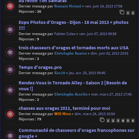
Au revoir Tim Samaras
Dernier message par
Romain Viviani
«
ven. juin 14, 2013 17:58
Réponses :
26
1
2
Expo Photos d'Orages - Dijon - 18 mai 2013 + photos
!!!!
Dernier message par
Fabien Colas
«
ven. juin 07, 2013 09:58
Réponses :
9
trois chasseurs d'orages et tornades morts aux USA
Dernier message par
Christophe Suarez
«
dim. juin 02, 2013 23:01
Réponses :
2
Temps d'orages.pro
Dernier message par
Xav28
«
jeu. avr. 25, 2013 09:46
Rendez-Vous in Tornado Alley - Saison 2 [Besoin de
vous !]
Dernier message par
Christophe Asselin
«
mer. mars 27, 2013 17:45
Réponses :
2
chasses aux orages 2011, terminé pour moi
Dernier message par
Will Hien
«
dim. mars 24, 2013 16:54
Réponses :
79
1
2
3
4
5
6
Communauté de chasseurs d'orages francophones sur
google +