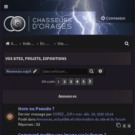
Connexion
R
Accueil
Index du forum
En marge des orages
Vos sites, projets, expositions
e
VOS SITES, PROJETS, EXPOSITIONS
c
h
Rechercher
Recherche avancé
Nouveau sujet
e
1
2
3
4
5
241 sujets
Suivante
r
Annonces
c
h
Nom ou Pseudo ?
Dernier message par
CORSE_JLR
«
mar. déc. 29, 2020 19:14
e
Posté dans
Annonces, actualités et information du site et du forum
Réponses :
22
r
1
2
Comment mettre une image sur le forum ?