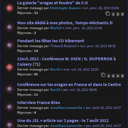
La galerie "orages et foudre" de C-O
Dernier message par
Christophe Suarez
«
lun. janv. 28, 2013 03:04
Réponses :
32
1
2
3
Mon site dédié à mes photos, Temps-Méchants.fr
Dernier message par
Martial
«
mer. janv. 16, 2013 21:56
Réponses :
3
Pendant les fêtes les CO hibernent
Dernier message par
Thibault Radosch
«
lun. janv. 14, 2013 08:32
Réponses :
14
13oct.2012 - Conférence W. HIEN / G. DUPERRON à
Cuisery (71)
Dernier message par
Xav28
«
mer. oct. 24, 2012 15:20
Réponses :
45
1
2
3
4
Conférence sur les orages en France et dans le Centre
Dernier message par
Xav28
«
jeu. oct. 18, 2012 08:45
Réponses :
13
Interview France Bleu
Dernier message par
Jonathan Lamarche
«
jeu. août 30, 2012 14:37
Réponses :
4
Une du JSL + article sur 2 pages - le 7 août 2012
Dernier message par
Jonathan Lamarche
«
jeu. août 30, 2012 14:37