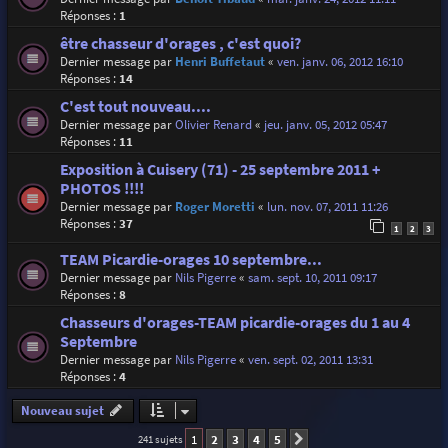
Réponses :
1
être chasseur d'orages , c'est quoi?
Dernier message par
Henri Buffetaut
«
ven. janv. 06, 2012 16:10
Réponses :
14
C'est tout nouveau....
Dernier message par
Olivier Renard
«
jeu. janv. 05, 2012 05:47
Réponses :
11
Exposition à Cuisery (71) - 25 septembre 2011 +
PHOTOS !!!!
Dernier message par
Roger Moretti
«
lun. nov. 07, 2011 11:26
Réponses :
37
1
2
3
TEAM Picardie-orages 10 septembre...
Dernier message par
Nils Pigerre
«
sam. sept. 10, 2011 09:17
Réponses :
8
Chasseurs d'orages-TEAM picardie-orages du 1 au 4
Septembre
Dernier message par
Nils Pigerre
«
ven. sept. 02, 2011 13:31
Réponses :
4
Nouveau sujet
1
2
3
4
5
241 sujets
Suivante