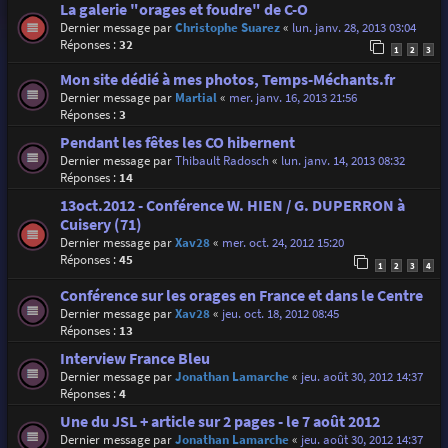
La galerie "orages et foudre" de C-O
Dernier message par
Christophe Suarez
«
lun. janv. 28, 2013 03:04
Réponses :
32
1
2
3
Mon site dédié à mes photos, Temps-Méchants.fr
Dernier message par
Martial
«
mer. janv. 16, 2013 21:56
Réponses :
3
Pendant les fêtes les CO hibernent
Dernier message par
Thibault Radosch
«
lun. janv. 14, 2013 08:32
Réponses :
14
13oct.2012 - Conférence W. HIEN / G. DUPERRON à
Cuisery (71)
Dernier message par
Xav28
«
mer. oct. 24, 2012 15:20
Réponses :
45
1
2
3
4
Conférence sur les orages en France et dans le Centre
Dernier message par
Xav28
«
jeu. oct. 18, 2012 08:45
Réponses :
13
Interview France Bleu
Dernier message par
Jonathan Lamarche
«
jeu. août 30, 2012 14:37
Réponses :
4
Une du JSL + article sur 2 pages - le 7 août 2012
Dernier message par
Jonathan Lamarche
«
jeu. août 30, 2012 14:37