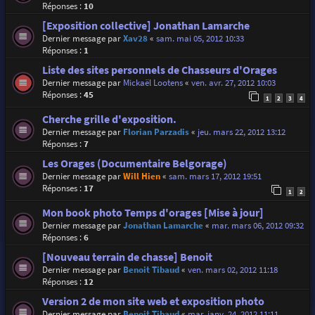
Réponses :
10
[Exposition collective] Jonathan Lamarche
Dernier message par
Xav28
«
sam. mai 05, 2012 10:33
Réponses :
1
Liste des sites personnels de Chasseurs d'Orages
Dernier message par
Mickaël Lootens
«
ven. avr. 27, 2012 10:03
Réponses :
45
1
2
3
4
Cherche grille d'exposition.
Dernier message par
Florian Parzadis
«
jeu. mars 22, 2012 13:12
Réponses :
7
Les Orages (Documentaire Belgorage)
Dernier message par
Will Hien
«
sam. mars 17, 2012 19:51
Réponses :
17
1
2
Mon book photo Temps d'orages [Mise à jour]
Dernier message par
Jonathan Lamarche
«
mar. mars 06, 2012 09:32
Réponses :
6
[Nouveau terrain de chasse] Benoit
Dernier message par
Benoit Tibaud
«
ven. mars 02, 2012 11:18
Réponses :
12
Version 2 de mon site web et exposition photo
Dernier message par
Benoit Tibaud
«
mar. janv. 24, 2012 11:11