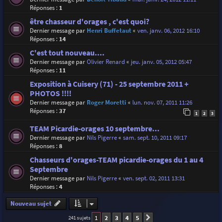
Réponses :
1
être chasseur d'orages , c'est quoi?
Dernier message par
Henri Buffetaut
«
ven. janv. 06, 2012 16:10
Réponses :
14
C'est tout nouveau....
Dernier message par
Olivier Renard
«
jeu. janv. 05, 2012 05:47
Réponses :
11
Exposition à Cuisery (71) - 25 septembre 2011 +
PHOTOS !!!!
Dernier message par
Roger Moretti
«
lun. nov. 07, 2011 11:26
Réponses :
37
1
2
3
TEAM Picardie-orages 10 septembre...
Dernier message par
Nils Pigerre
«
sam. sept. 10, 2011 09:17
Réponses :
8
Chasseurs d'orages-TEAM picardie-orages du 1 au 4
Septembre
Dernier message par
Nils Pigerre
«
ven. sept. 02, 2011 13:31
Réponses :
4
Nouveau sujet
1
2
3
4
5
241 sujets
Suivante