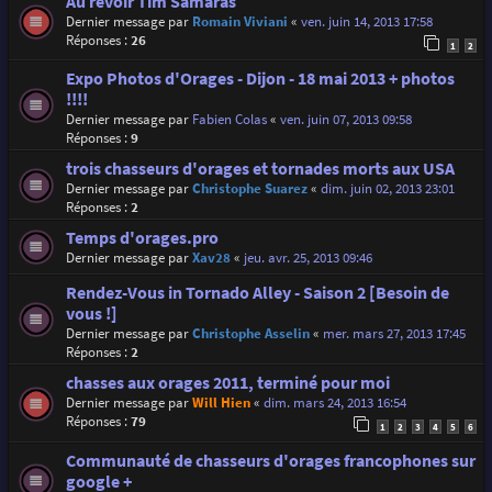
Au revoir Tim Samaras
Dernier message par
Romain Viviani
«
ven. juin 14, 2013 17:58
Réponses :
26
1
2
Expo Photos d'Orages - Dijon - 18 mai 2013 + photos
!!!!
Dernier message par
Fabien Colas
«
ven. juin 07, 2013 09:58
Réponses :
9
trois chasseurs d'orages et tornades morts aux USA
Dernier message par
Christophe Suarez
«
dim. juin 02, 2013 23:01
Réponses :
2
Temps d'orages.pro
Dernier message par
Xav28
«
jeu. avr. 25, 2013 09:46
Rendez-Vous in Tornado Alley - Saison 2 [Besoin de
vous !]
Dernier message par
Christophe Asselin
«
mer. mars 27, 2013 17:45
Réponses :
2
chasses aux orages 2011, terminé pour moi
Dernier message par
Will Hien
«
dim. mars 24, 2013 16:54
Réponses :
79
1
2
3
4
5
6
Communauté de chasseurs d'orages francophones sur
google +