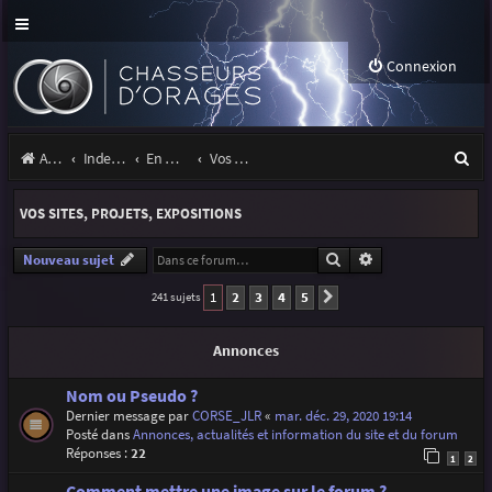
Connexion
R
Accueil
Index du forum
En marge des orages
Vos sites, projets, expositions
e
VOS SITES, PROJETS, EXPOSITIONS
c
h
Rechercher
Recherche avancé
Nouveau sujet
e
1
2
3
4
5
241 sujets
Suivante
r
Annonces
c
h
Nom ou Pseudo ?
Dernier message par
CORSE_JLR
«
mar. déc. 29, 2020 19:14
e
Posté dans
Annonces, actualités et information du site et du forum
Réponses :
22
r
1
2
Comment mettre une image sur le forum ?