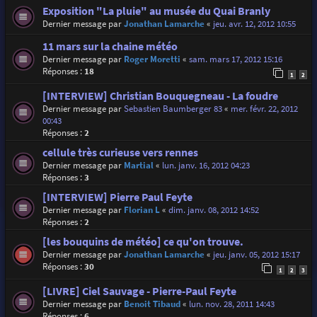
Exposition "La pluie" au musée du Quai Branly
Dernier message par
Jonathan Lamarche
«
jeu. avr. 12, 2012 10:55
11 mars sur la chaine météo
Dernier message par
Roger Moretti
«
sam. mars 17, 2012 15:16
Réponses :
18
1
2
[INTERVIEW] Christian Bouquegneau - La foudre
Dernier message par
Sebastien Baumberger 83
«
mer. févr. 22, 2012
00:43
Réponses :
2
cellule très curieuse vers rennes
Dernier message par
Martial
«
lun. janv. 16, 2012 04:23
Réponses :
3
[INTERVIEW] Pierre Paul Feyte
Dernier message par
Florian L
«
dim. janv. 08, 2012 14:52
Réponses :
2
[les bouquins de météo] ce qu'on trouve.
Dernier message par
Jonathan Lamarche
«
jeu. janv. 05, 2012 15:17
Réponses :
30
1
2
3
[LIVRE] Ciel Sauvage - Pierre-Paul Feyte
Dernier message par
Benoit Tibaud
«
lun. nov. 28, 2011 14:43
Réponses :
6