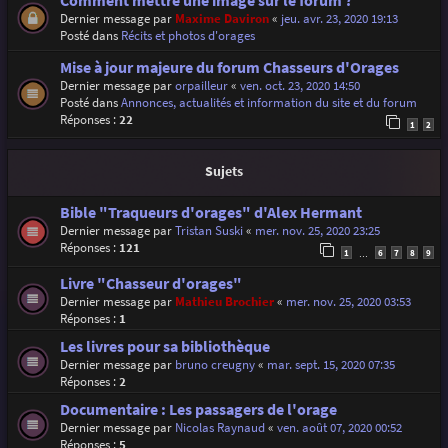
Comment mettre une image sur le forum ?
Dernier message par
Maxime Daviron
«
jeu. avr. 23, 2020 19:13
Posté dans
Récits et photos d'orages
Mise à jour majeure du forum Chasseurs d'Orages
Dernier message par
orpailleur
«
ven. oct. 23, 2020 14:50
Posté dans
Annonces, actualités et information du site et du forum
Réponses :
22
1
2
Sujets
Bible "Traqueurs d'orages" d'Alex Hermant
Dernier message par
Tristan Suski
«
mer. nov. 25, 2020 23:25
Réponses :
121
1
6
7
8
9
…
Livre "Chasseur d'orages"
Dernier message par
Mathieu Brochier
«
mer. nov. 25, 2020 03:53
Réponses :
1
Les livres pour sa bibliothèque
Dernier message par
bruno creugny
«
mar. sept. 15, 2020 07:35
Réponses :
2
Documentaire : Les passagers de l'orage
Dernier message par
Nicolas Raynaud
«
ven. août 07, 2020 00:52
Réponses :
5