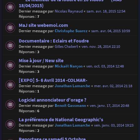
18/04/2015)
Dernier message par
Nicolas Raynaud
«
sam. avr. 18, 2015 12:54
Réponses :
7
MaJ site webemoi.com
Dernier message par
Christophe Suarez
«
sam. avr. 04, 2015 10:59
Documentaire : Eclairs et Foudre
Dernier message par
Gilles Chabert
«
ven. nov. 28, 2014 22:10
Réponses :
3
Mise à jour / New site
Dernier message par
Mickaël Narçon
«
ven. oct. 03, 2014 12:48
Réponses :
3
[EXPO] 5- 6 Avril 2014 -COLMAR-
Dernier message par
Jonathan Lamarche
«
mer. avr. 02, 2014 21:18
Réponses :
1
Logiciel annonciateur d'orage ?
Dernier message par
Benoit Gassmann
«
ven. janv. 17, 2014 20:48
Réponses :
6
La préférence de National Geographic's
Dernier message par
Jonathan Lamarche
«
ven. janv. 03, 2014 19:23
Réponses :
2
Reportage ce samedi 5 Octobre