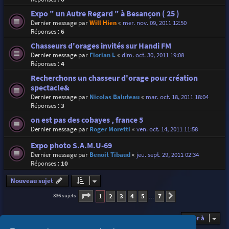
Expo " un Autre Regard " à Besançon ( 25 )
Dernier message par
Will Hien
«
mer. nov. 09, 2011 12:50
Réponses :
6
Chasseurs d'orages invités sur Handi FM
Dernier message par
Florian L
«
dim. oct. 30, 2011 19:08
Réponses :
4
Recherchons un chasseur d'orage pour création
spectacle&
Dernier message par
Nicolas Baluteau
«
mar. oct. 18, 2011 18:04
Réponses :
3
on est pas des cobayes , france 5
Dernier message par
Roger Moretti
«
ven. oct. 14, 2011 11:58
Expo photo S.A.M.U-69
Dernier message par
Benoit Tibaud
«
jeu. sept. 29, 2011 02:34
Réponses :
10
Nouveau sujet
Page
1
sur
7
1
2
3
4
5
7
336 sujets
Suivante
…
Aller à