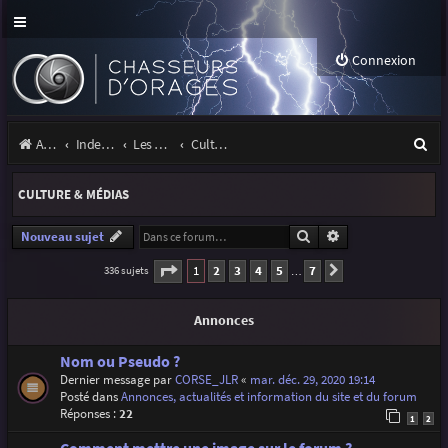
Connexion
R
Accueil
Index du forum
Les orages
Culture & médias
e
CULTURE & MÉDIAS
c
h
Rechercher
Recherche avancé
Nouveau sujet
e
Page
1
sur
7
1
2
3
4
5
7
336 sujets
Suivante
…
r
Annonces
c
h
Nom ou Pseudo ?
Dernier message par
CORSE_JLR
«
mar. déc. 29, 2020 19:14
e
Posté dans
Annonces, actualités et information du site et du forum
r
Réponses :
22
1
2