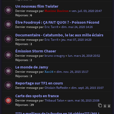
Un nouveau film Twister
Dernier message par
Maxime Daviron
«
ven. juil. 03, 2020 20:47
Réponses :
6
Être Foudroyé : ÇA FAIT QUOI ? - Poisson Fécond
Dernier message par
Eric Tarrit
«
dim. mai 24, 2020 14:26
Documentaire - Catatumbo, le lac aux mille éclairs
Dernier message par
Eric Tarrit
«
jeu. mai 07, 2020 14:20
Réponses :
2
Émission Storm Chaser
Dernier message par
bruno creugny
«
lun. mars 26, 2018 20:52
Réponses :
2
Le monde de Jamy
Dernier message par
Xav28
«
dim. nov. 29, 2015 15:17
Réponses :
3
Reportage sur TF1 en cours
Dernier message par
Ghislain Raffestin
«
dim. sept. 20, 2015 15:07
Carte des spots en france
Dernier message par
Thibaud Talon
«
sam. mai 30, 2015 23:08
Réponses :
29
1
2
***Le meilleur de la foudre en 16 vidéos*** (MAJ