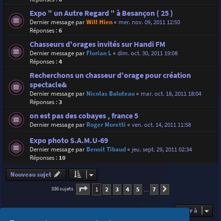
Expo " un Autre Regard " à Besançon ( 25 )
Dernier message par
Will Hien
«
mer. nov. 09, 2011 12:50
Réponses :
6
Chasseurs d'orages invités sur Handi FM
Dernier message par
Florian L
«
dim. oct. 30, 2011 19:08
Réponses :
4
Recherchons un chasseur d'orage pour création
spectacle&
Dernier message par
Nicolas Baluteau
«
mar. oct. 18, 2011 18:04
Réponses :
3
on est pas des cobayes , france 5
Dernier message par
Roger Moretti
«
ven. oct. 14, 2011 11:58
Expo photo S.A.M.U-69
Dernier message par
Benoit Tibaud
«
jeu. sept. 29, 2011 02:34
Réponses :
10
Nouveau sujet
Page
1
sur
7
1
2
3
4
5
7
336 sujets
Suivante
…
Aller à