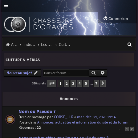
Connexion
R
Accueil
Index du forum
Les orages
Culture & médias
e
CULTURE & MÉDIAS
c
h
Rechercher
Recherche avancé
Nouveau sujet
e
Page
1
sur
7
1
2
3
4
5
7
336 sujets
Suivante
…
r
Annonces
c
h
Nom ou Pseudo ?
Dernier message par
CORSE_JLR
«
mar. déc. 29, 2020 19:14
e
Posté dans
Annonces, actualités et information du site et du forum
r
Réponses :
22
1
2