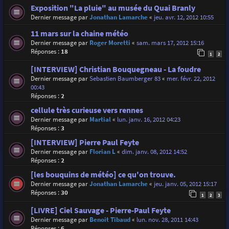
Exposition "La pluie" au musée du Quai Branly
Dernier message par
Jonathan Lamarche
«
jeu. avr. 12, 2012 10:55
11 mars sur la chaine météo
Dernier message par
Roger Moretti
«
sam. mars 17, 2012 15:16
Réponses :
18
1
2
[INTERVIEW] Christian Bouquegneau - La foudre
Dernier message par
Sebastien Baumberger 83
«
mer. févr. 22, 2012
00:43
Réponses :
2
cellule très curieuse vers rennes
Dernier message par
Martial
«
lun. janv. 16, 2012 04:23
Réponses :
3
[INTERVIEW] Pierre Paul Feyte
Dernier message par
Florian L
«
dim. janv. 08, 2012 14:52
Réponses :
2
[les bouquins de météo] ce qu'on trouve.
Dernier message par
Jonathan Lamarche
«
jeu. janv. 05, 2012 15:17
Réponses :
30
1
2
3
[LIVRE] Ciel Sauvage - Pierre-Paul Feyte
Dernier message par
Benoit Tibaud
«
lun. nov. 28, 2011 14:43
Réponses :
6