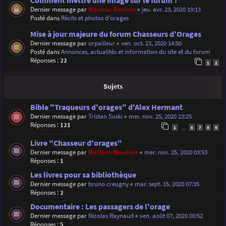
Comment mettre une image sur le forum ?
Dernier message par
Maxime Daviron
«
jeu. avr. 23, 2020 19:13
Posté dans
Récits et photos d'orages
Mise à jour majeure du forum Chasseurs d'Orages
Dernier message par
orpailleur
«
ven. oct. 23, 2020 14:50
Posté dans
Annonces, actualités et information du site et du forum
Réponses :
22
1
2
Sujets
Bible "Traqueurs d'orages" d'Alex Hermant
Dernier message par
Tristan Suski
«
mer. nov. 25, 2020 23:25
Réponses :
121
1
6
7
8
9
…
Livre "Chasseur d'orages"
Dernier message par
Mathieu Brochier
«
mer. nov. 25, 2020 03:53
Réponses :
1
Les livres pour sa bibliothèque
Dernier message par
bruno creugny
«
mar. sept. 15, 2020 07:35
Réponses :
2
Documentaire : Les passagers de l'orage
Dernier message par
Nicolas Raynaud
«
ven. août 07, 2020 00:52
Réponses :
5