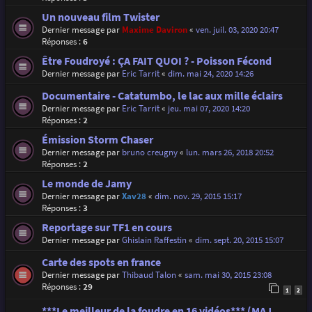
Un nouveau film Twister
Dernier message par
Maxime Daviron
«
ven. juil. 03, 2020 20:47
Réponses :
6
Être Foudroyé : ÇA FAIT QUOI ? - Poisson Fécond
Dernier message par
Eric Tarrit
«
dim. mai 24, 2020 14:26
Documentaire - Catatumbo, le lac aux mille éclairs
Dernier message par
Eric Tarrit
«
jeu. mai 07, 2020 14:20
Réponses :
2
Émission Storm Chaser
Dernier message par
bruno creugny
«
lun. mars 26, 2018 20:52
Réponses :
2
Le monde de Jamy
Dernier message par
Xav28
«
dim. nov. 29, 2015 15:17
Réponses :
3
Reportage sur TF1 en cours
Dernier message par
Ghislain Raffestin
«
dim. sept. 20, 2015 15:07
Carte des spots en france
Dernier message par
Thibaud Talon
«
sam. mai 30, 2015 23:08
Réponses :
29
1
2
***Le meilleur de la foudre en 16 vidéos*** (MAJ