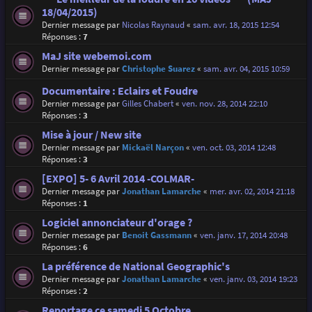
18/04/2015)
Dernier message par
Nicolas Raynaud
«
sam. avr. 18, 2015 12:54
Réponses :
7
MaJ site webemoi.com
Dernier message par
Christophe Suarez
«
sam. avr. 04, 2015 10:59
Documentaire : Eclairs et Foudre
Dernier message par
Gilles Chabert
«
ven. nov. 28, 2014 22:10
Réponses :
3
Mise à jour / New site
Dernier message par
Mickaël Narçon
«
ven. oct. 03, 2014 12:48
Réponses :
3
[EXPO] 5- 6 Avril 2014 -COLMAR-
Dernier message par
Jonathan Lamarche
«
mer. avr. 02, 2014 21:18
Réponses :
1
Logiciel annonciateur d'orage ?
Dernier message par
Benoit Gassmann
«
ven. janv. 17, 2014 20:48
Réponses :
6
La préférence de National Geographic's
Dernier message par
Jonathan Lamarche
«
ven. janv. 03, 2014 19:23
Réponses :
2
Reportage ce samedi 5 Octobre