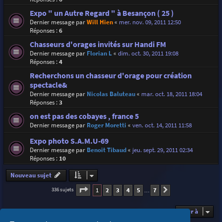
Expo " un Autre Regard " à Besançon ( 25 )
Dernier message par
Will Hien
«
mer. nov. 09, 2011 12:50
Réponses :
6
Chasseurs d'orages invités sur Handi FM
Dernier message par
Florian L
«
dim. oct. 30, 2011 19:08
Réponses :
4
Recherchons un chasseur d'orage pour création
spectacle&
Dernier message par
Nicolas Baluteau
«
mar. oct. 18, 2011 18:04
Réponses :
3
on est pas des cobayes , france 5
Dernier message par
Roger Moretti
«
ven. oct. 14, 2011 11:58
Expo photo S.A.M.U-69
Dernier message par
Benoit Tibaud
«
jeu. sept. 29, 2011 02:34
Réponses :
10
Nouveau sujet
Page
1
sur
7
1
2
3
4
5
7
336 sujets
Suivante
…
Aller à