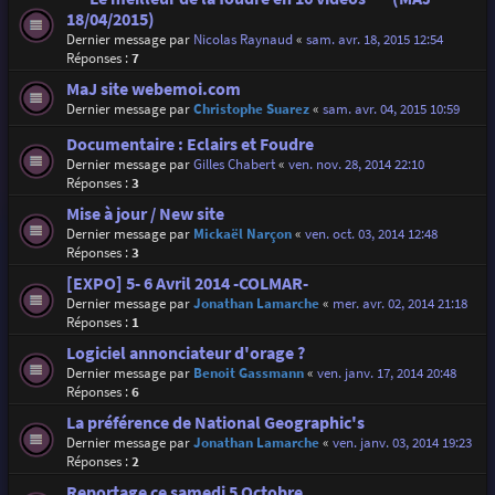
18/04/2015)
Dernier message par
Nicolas Raynaud
«
sam. avr. 18, 2015 12:54
Réponses :
7
MaJ site webemoi.com
Dernier message par
Christophe Suarez
«
sam. avr. 04, 2015 10:59
Documentaire : Eclairs et Foudre
Dernier message par
Gilles Chabert
«
ven. nov. 28, 2014 22:10
Réponses :
3
Mise à jour / New site
Dernier message par
Mickaël Narçon
«
ven. oct. 03, 2014 12:48
Réponses :
3
[EXPO] 5- 6 Avril 2014 -COLMAR-
Dernier message par
Jonathan Lamarche
«
mer. avr. 02, 2014 21:18
Réponses :
1
Logiciel annonciateur d'orage ?
Dernier message par
Benoit Gassmann
«
ven. janv. 17, 2014 20:48
Réponses :
6
La préférence de National Geographic's
Dernier message par
Jonathan Lamarche
«
ven. janv. 03, 2014 19:23
Réponses :
2
Reportage ce samedi 5 Octobre