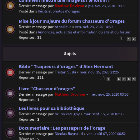
Comment mettre une image sur le forum ?
Dernier message par
Maxime Daviron
«
jeu. avr. 23, 2020 19:13
Posté dans
Récits et photos d'orages
Mise à jour majeure du forum Chasseurs d'Orages
Dernier message par
orpailleur
«
ven. oct. 23, 2020 14:50
Posté dans
Annonces, actualités et information du site et du forum
Réponses :
22
1
2
Sujets
Bible "Traqueurs d'orages" d'Alex Hermant
Dernier message par
Tristan Suski
«
mer. nov. 25, 2020 23:25
Réponses :
121
1
6
7
8
9
…
Livre "Chasseur d'orages"
Dernier message par
Mathieu Brochier
«
mer. nov. 25, 2020 03:53
Réponses :
1
Les livres pour sa bibliothèque
Dernier message par
bruno creugny
«
mar. sept. 15, 2020 07:35
Réponses :
2
Documentaire : Les passagers de l'orage
Dernier message par
Nicolas Raynaud
«
ven. août 07, 2020 00:52
Réponses :
5