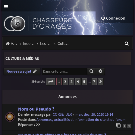
Connexion
R
Accueil
Index du forum
Les orages
Culture & médias
e
CULTURE & MÉDIAS
c
h
Rechercher
Recherche avancé
Nouveau sujet
e
Page
1
sur
7
1
2
3
4
5
7
336 sujets
Suivante
…
r
Annonces
c
h
Nom ou Pseudo ?
Dernier message par
CORSE_JLR
«
mar. déc. 29, 2020 19:14
e
Posté dans
Annonces, actualités et information du site et du forum
r
Réponses :
22
1
2