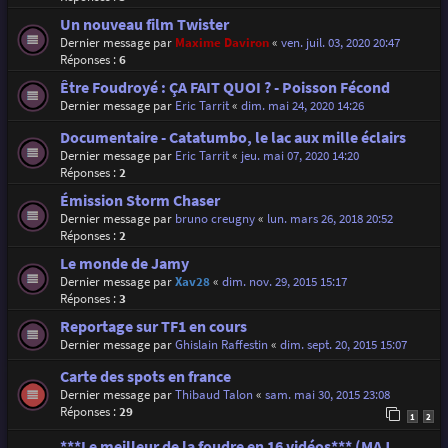
Un nouveau film Twister
Dernier message par
Maxime Daviron
«
ven. juil. 03, 2020 20:47
Réponses :
6
Être Foudroyé : ÇA FAIT QUOI ? - Poisson Fécond
Dernier message par
Eric Tarrit
«
dim. mai 24, 2020 14:26
Documentaire - Catatumbo, le lac aux mille éclairs
Dernier message par
Eric Tarrit
«
jeu. mai 07, 2020 14:20
Réponses :
2
Émission Storm Chaser
Dernier message par
bruno creugny
«
lun. mars 26, 2018 20:52
Réponses :
2
Le monde de Jamy
Dernier message par
Xav28
«
dim. nov. 29, 2015 15:17
Réponses :
3
Reportage sur TF1 en cours
Dernier message par
Ghislain Raffestin
«
dim. sept. 20, 2015 15:07
Carte des spots en france
Dernier message par
Thibaud Talon
«
sam. mai 30, 2015 23:08
Réponses :
29
1
2
***Le meilleur de la foudre en 16 vidéos*** (MAJ