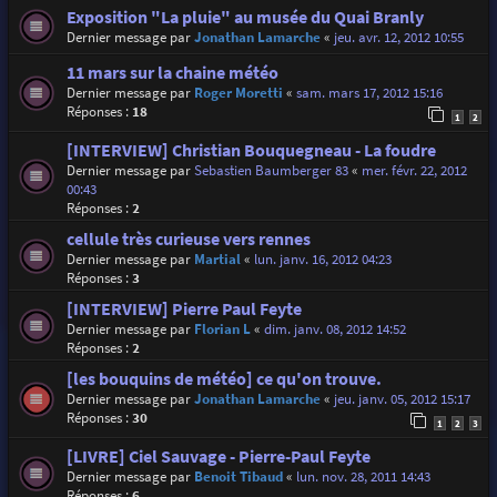
Exposition "La pluie" au musée du Quai Branly
Dernier message par
Jonathan Lamarche
«
jeu. avr. 12, 2012 10:55
11 mars sur la chaine météo
Dernier message par
Roger Moretti
«
sam. mars 17, 2012 15:16
Réponses :
18
1
2
[INTERVIEW] Christian Bouquegneau - La foudre
Dernier message par
Sebastien Baumberger 83
«
mer. févr. 22, 2012
00:43
Réponses :
2
cellule très curieuse vers rennes
Dernier message par
Martial
«
lun. janv. 16, 2012 04:23
Réponses :
3
[INTERVIEW] Pierre Paul Feyte
Dernier message par
Florian L
«
dim. janv. 08, 2012 14:52
Réponses :
2
[les bouquins de météo] ce qu'on trouve.
Dernier message par
Jonathan Lamarche
«
jeu. janv. 05, 2012 15:17
Réponses :
30
1
2
3
[LIVRE] Ciel Sauvage - Pierre-Paul Feyte
Dernier message par
Benoit Tibaud
«
lun. nov. 28, 2011 14:43
Réponses :
6