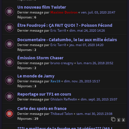
Un nouveau film Twister
Dernier message par
Maxime Daviron
«
ven. juil. 03, 2020 20:47
Réponses :
6
Être Foudroyé : ÇA FAIT QUOI ? - Poisson Fécond
Dernier message par
Eric Tarrit
«
dim. mai 24, 2020 14:26
Documentaire - Catatumbo, le lac aux mille éclairs
Dernier message par
Eric Tarrit
«
jeu. mai 07, 2020 14:20
Réponses :
2
Émission Storm Chaser
Dernier message par
bruno creugny
«
lun. mars 26, 2018 20:52
Réponses :
2
Le monde de Jamy
Dernier message par
Xav28
«
dim. nov. 29, 2015 15:17
Réponses :
3
Reportage sur TF1 en cours
Dernier message par
Ghislain Raffestin
«
dim. sept. 20, 2015 15:07
Carte des spots en france
Dernier message par
Thibaud Talon
«
sam. mai 30, 2015 23:08
Réponses :
29
1
2
***Le meilleur de la foudre en 16 vidéos*** (MAJ