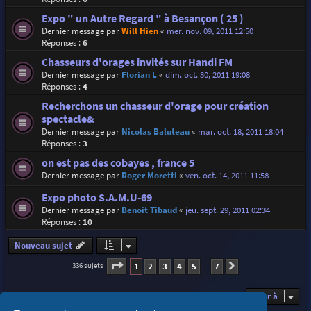
Expo " un Autre Regard " à Besançon ( 25 )
Dernier message par
Will Hien
«
mer. nov. 09, 2011 12:50
Réponses :
6
Chasseurs d'orages invités sur Handi FM
Dernier message par
Florian L
«
dim. oct. 30, 2011 19:08
Réponses :
4
Recherchons un chasseur d'orage pour création
spectacle&
Dernier message par
Nicolas Baluteau
«
mar. oct. 18, 2011 18:04
Réponses :
3
on est pas des cobayes , france 5
Dernier message par
Roger Moretti
«
ven. oct. 14, 2011 11:58
Expo photo S.A.M.U-69
Dernier message par
Benoit Tibaud
«
jeu. sept. 29, 2011 02:34
Réponses :
10
Nouveau sujet
Page
1
sur
7
1
2
3
4
5
7
336 sujets
Suivante
…
Aller à