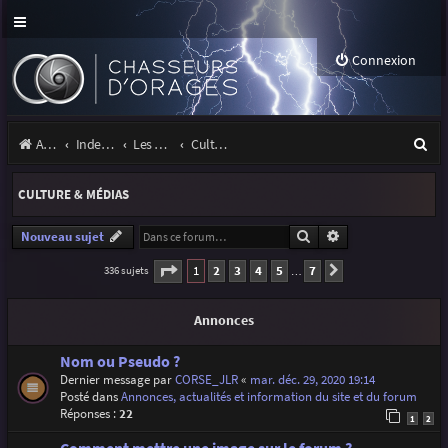
Connexion
R
Accueil
Index du forum
Les orages
Culture & médias
e
CULTURE & MÉDIAS
c
h
Rechercher
Recherche avancé
Nouveau sujet
e
Page
1
sur
7
1
2
3
4
5
7
336 sujets
Suivante
…
r
Annonces
c
h
Nom ou Pseudo ?
Dernier message par
CORSE_JLR
«
mar. déc. 29, 2020 19:14
e
Posté dans
Annonces, actualités et information du site et du forum
r
Réponses :
22
1
2