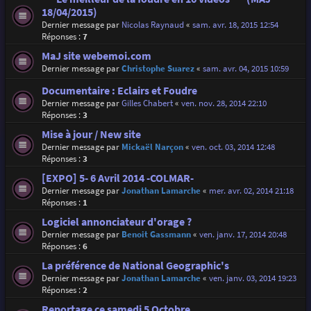
18/04/2015)
Dernier message par
Nicolas Raynaud
«
sam. avr. 18, 2015 12:54
Réponses :
7
MaJ site webemoi.com
Dernier message par
Christophe Suarez
«
sam. avr. 04, 2015 10:59
Documentaire : Eclairs et Foudre
Dernier message par
Gilles Chabert
«
ven. nov. 28, 2014 22:10
Réponses :
3
Mise à jour / New site
Dernier message par
Mickaël Narçon
«
ven. oct. 03, 2014 12:48
Réponses :
3
[EXPO] 5- 6 Avril 2014 -COLMAR-
Dernier message par
Jonathan Lamarche
«
mer. avr. 02, 2014 21:18
Réponses :
1
Logiciel annonciateur d'orage ?
Dernier message par
Benoit Gassmann
«
ven. janv. 17, 2014 20:48
Réponses :
6
La préférence de National Geographic's
Dernier message par
Jonathan Lamarche
«
ven. janv. 03, 2014 19:23
Réponses :
2
Reportage ce samedi 5 Octobre