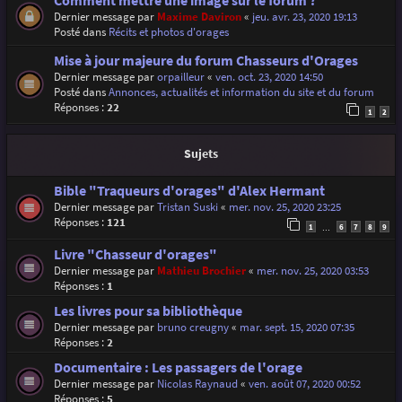
Comment mettre une image sur le forum ?
Dernier message par
Maxime Daviron
«
jeu. avr. 23, 2020 19:13
Posté dans
Récits et photos d'orages
Mise à jour majeure du forum Chasseurs d'Orages
Dernier message par
orpailleur
«
ven. oct. 23, 2020 14:50
Posté dans
Annonces, actualités et information du site et du forum
Réponses :
22
1
2
Sujets
Bible "Traqueurs d'orages" d'Alex Hermant
Dernier message par
Tristan Suski
«
mer. nov. 25, 2020 23:25
Réponses :
121
1
6
7
8
9
…
Livre "Chasseur d'orages"
Dernier message par
Mathieu Brochier
«
mer. nov. 25, 2020 03:53
Réponses :
1
Les livres pour sa bibliothèque
Dernier message par
bruno creugny
«
mar. sept. 15, 2020 07:35
Réponses :
2
Documentaire : Les passagers de l'orage
Dernier message par
Nicolas Raynaud
«
ven. août 07, 2020 00:52
Réponses :
5