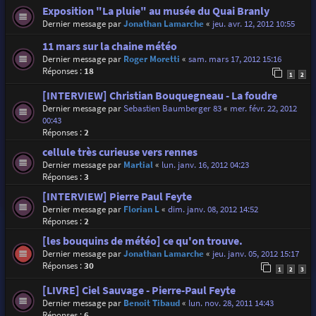
Exposition "La pluie" au musée du Quai Branly
Dernier message par
Jonathan Lamarche
«
jeu. avr. 12, 2012 10:55
11 mars sur la chaine météo
Dernier message par
Roger Moretti
«
sam. mars 17, 2012 15:16
Réponses :
18
1
2
[INTERVIEW] Christian Bouquegneau - La foudre
Dernier message par
Sebastien Baumberger 83
«
mer. févr. 22, 2012
00:43
Réponses :
2
cellule très curieuse vers rennes
Dernier message par
Martial
«
lun. janv. 16, 2012 04:23
Réponses :
3
[INTERVIEW] Pierre Paul Feyte
Dernier message par
Florian L
«
dim. janv. 08, 2012 14:52
Réponses :
2
[les bouquins de météo] ce qu'on trouve.
Dernier message par
Jonathan Lamarche
«
jeu. janv. 05, 2012 15:17
Réponses :
30
1
2
3
[LIVRE] Ciel Sauvage - Pierre-Paul Feyte
Dernier message par
Benoit Tibaud
«
lun. nov. 28, 2011 14:43
Réponses :
6