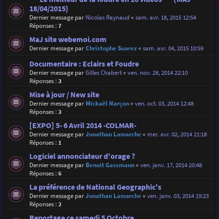
18/04/2015)
Dernier message par
Nicolas Raynaud
«
sam. avr. 18, 2015 12:54
Réponses :
7
MaJ site webemoi.com
Dernier message par
Christophe Suarez
«
sam. avr. 04, 2015 10:59
Documentaire : Eclairs et Foudre
Dernier message par
Gilles Chabert
«
ven. nov. 28, 2014 22:10
Réponses :
3
Mise à jour / New site
Dernier message par
Mickaël Narçon
«
ven. oct. 03, 2014 12:48
Réponses :
3
[EXPO] 5- 6 Avril 2014 -COLMAR-
Dernier message par
Jonathan Lamarche
«
mer. avr. 02, 2014 21:18
Réponses :
1
Logiciel annonciateur d'orage ?
Dernier message par
Benoit Gassmann
«
ven. janv. 17, 2014 20:48
Réponses :
6
La préférence de National Geographic's
Dernier message par
Jonathan Lamarche
«
ven. janv. 03, 2014 19:23
Réponses :
2
Reportage ce samedi 5 Octobre