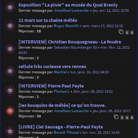
Exposition "La pluie" au musée du Quai Branly
Dernier message par
Jonathan Lamarche
«
jeu. avr. 12, 2012 10:55
11 mars sur la chaine météo
Dernier message par
Roger Moretti
«
sam. mars 17, 2012 15:16
Réponses :
18
1
2
[INTERVIEW] Christian Bouquegneau - La foudre
Dernier message par
Sebastien Baumberger 83
«
mer. févr. 22, 2012
00:43
Réponses :
2
cellule très curieuse vers rennes
Dernier message par
Martial
«
lun. janv. 16, 2012 04:23
Réponses :
3
[INTERVIEW] Pierre Paul Feyte
Dernier message par
Florian L
«
dim. janv. 08, 2012 14:52
Réponses :
2
[les bouquins de météo] ce qu'on trouve.
Dernier message par
Jonathan Lamarche
«
jeu. janv. 05, 2012 15:17
Réponses :
30
1
2
3
[LIVRE] Ciel Sauvage - Pierre-Paul Feyte
Dernier message par
Benoit Tibaud
«
lun. nov. 28, 2011 14:43
Réponses :
6