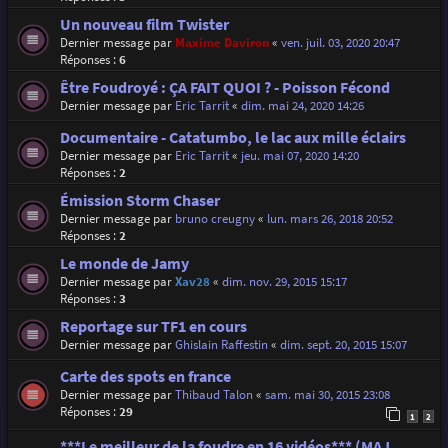
Un nouveau film Twister
Dernier message par
Maxime Daviron
«
ven. juil. 03, 2020 20:47
Réponses :
6
Être Foudroyé : ÇA FAIT QUOI ? - Poisson Fécond
Dernier message par
Eric Tarrit
«
dim. mai 24, 2020 14:26
Documentaire - Catatumbo, le lac aux mille éclairs
Dernier message par
Eric Tarrit
«
jeu. mai 07, 2020 14:20
Réponses :
2
Émission Storm Chaser
Dernier message par
bruno creugny
«
lun. mars 26, 2018 20:52
Réponses :
2
Le monde de Jamy
Dernier message par
Xav28
«
dim. nov. 29, 2015 15:17
Réponses :
3
Reportage sur TF1 en cours
Dernier message par
Ghislain Raffestin
«
dim. sept. 20, 2015 15:07
Carte des spots en france
Dernier message par
Thibaud Talon
«
sam. mai 30, 2015 23:08
Réponses :
29
1
2
***Le meilleur de la foudre en 16 vidéos*** (MAJ