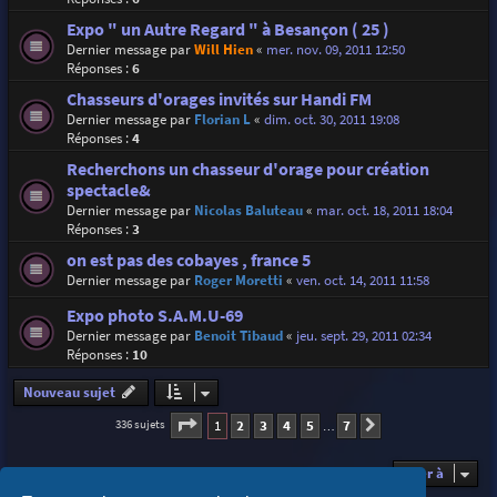
Expo " un Autre Regard " à Besançon ( 25 )
Dernier message par
Will Hien
«
mer. nov. 09, 2011 12:50
Réponses :
6
Chasseurs d'orages invités sur Handi FM
Dernier message par
Florian L
«
dim. oct. 30, 2011 19:08
Réponses :
4
Recherchons un chasseur d'orage pour création
spectacle&
Dernier message par
Nicolas Baluteau
«
mar. oct. 18, 2011 18:04
Réponses :
3
on est pas des cobayes , france 5
Dernier message par
Roger Moretti
«
ven. oct. 14, 2011 11:58
Expo photo S.A.M.U-69
Dernier message par
Benoit Tibaud
«
jeu. sept. 29, 2011 02:34
Réponses :
10
Nouveau sujet
Page
1
sur
7
1
2
3
4
5
7
336 sujets
Suivante
…
Aller à