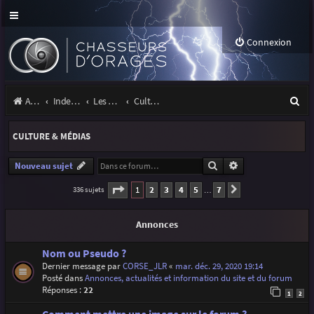
Connexion
R
Accueil
Index du forum
Les orages
Culture & médias
e
CULTURE & MÉDIAS
c
h
Rechercher
Recherche avancé
Nouveau sujet
e
Page
1
sur
7
1
2
3
4
5
7
336 sujets
Suivante
…
r
Annonces
c
h
Nom ou Pseudo ?
Dernier message par
CORSE_JLR
«
mar. déc. 29, 2020 19:14
e
Posté dans
Annonces, actualités et information du site et du forum
r
Réponses :
22
1
2