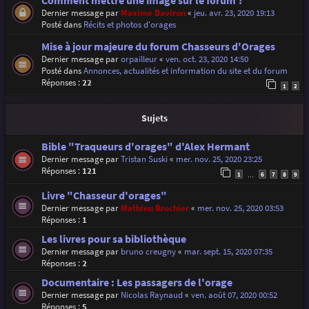
Comment mettre une image sur le forum ?
Dernier message par
Maxime Daviron
«
jeu. avr. 23, 2020 19:13
Posté dans
Récits et photos d'orages
Mise à jour majeure du forum Chasseurs d'Orages
Dernier message par
orpailleur
«
ven. oct. 23, 2020 14:50
Posté dans
Annonces, actualités et information du site et du forum
Réponses :
22
1
2
Sujets
Bible "Traqueurs d'orages" d'Alex Hermant
Dernier message par
Tristan Suski
«
mer. nov. 25, 2020 23:25
Réponses :
121
1
6
7
8
9
…
Livre "Chasseur d'orages"
Dernier message par
Mathieu Brochier
«
mer. nov. 25, 2020 03:53
Réponses :
1
Les livres pour sa bibliothèque
Dernier message par
bruno creugny
«
mar. sept. 15, 2020 07:35
Réponses :
2
Documentaire : Les passagers de l'orage
Dernier message par
Nicolas Raynaud
«
ven. août 07, 2020 00:52
Réponses :
5