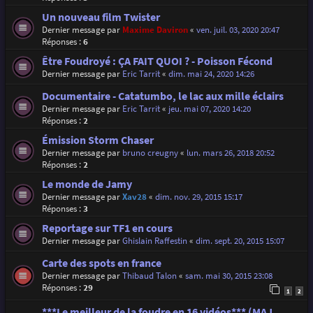
Un nouveau film Twister
Dernier message par
Maxime Daviron
«
ven. juil. 03, 2020 20:47
Réponses :
6
Être Foudroyé : ÇA FAIT QUOI ? - Poisson Fécond
Dernier message par
Eric Tarrit
«
dim. mai 24, 2020 14:26
Documentaire - Catatumbo, le lac aux mille éclairs
Dernier message par
Eric Tarrit
«
jeu. mai 07, 2020 14:20
Réponses :
2
Émission Storm Chaser
Dernier message par
bruno creugny
«
lun. mars 26, 2018 20:52
Réponses :
2
Le monde de Jamy
Dernier message par
Xav28
«
dim. nov. 29, 2015 15:17
Réponses :
3
Reportage sur TF1 en cours
Dernier message par
Ghislain Raffestin
«
dim. sept. 20, 2015 15:07
Carte des spots en france
Dernier message par
Thibaud Talon
«
sam. mai 30, 2015 23:08
Réponses :
29
1
2
***Le meilleur de la foudre en 16 vidéos*** (MAJ