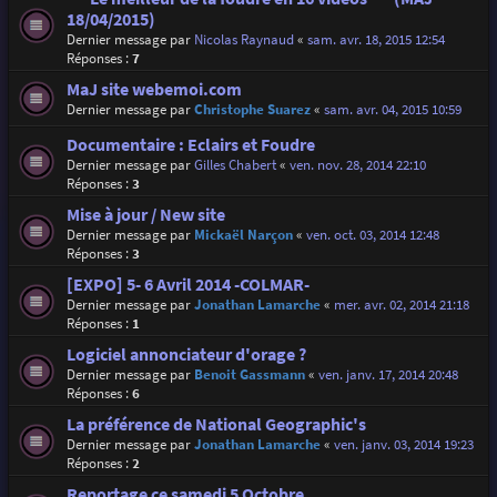
18/04/2015)
Dernier message par
Nicolas Raynaud
«
sam. avr. 18, 2015 12:54
Réponses :
7
MaJ site webemoi.com
Dernier message par
Christophe Suarez
«
sam. avr. 04, 2015 10:59
Documentaire : Eclairs et Foudre
Dernier message par
Gilles Chabert
«
ven. nov. 28, 2014 22:10
Réponses :
3
Mise à jour / New site
Dernier message par
Mickaël Narçon
«
ven. oct. 03, 2014 12:48
Réponses :
3
[EXPO] 5- 6 Avril 2014 -COLMAR-
Dernier message par
Jonathan Lamarche
«
mer. avr. 02, 2014 21:18
Réponses :
1
Logiciel annonciateur d'orage ?
Dernier message par
Benoit Gassmann
«
ven. janv. 17, 2014 20:48
Réponses :
6
La préférence de National Geographic's
Dernier message par
Jonathan Lamarche
«
ven. janv. 03, 2014 19:23
Réponses :
2
Reportage ce samedi 5 Octobre