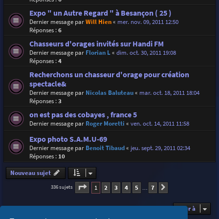
Expo " un Autre Regard " à Besançon ( 25 )
Dernier message par
Will Hien
«
mer. nov. 09, 2011 12:50
Réponses :
6
Chasseurs d'orages invités sur Handi FM
Dernier message par
Florian L
«
dim. oct. 30, 2011 19:08
Réponses :
4
Recherchons un chasseur d'orage pour création
spectacle&
Dernier message par
Nicolas Baluteau
«
mar. oct. 18, 2011 18:04
Réponses :
3
on est pas des cobayes , france 5
Dernier message par
Roger Moretti
«
ven. oct. 14, 2011 11:58
Expo photo S.A.M.U-69
Dernier message par
Benoit Tibaud
«
jeu. sept. 29, 2011 02:34
Réponses :
10
Nouveau sujet
Page
1
sur
7
1
2
3
4
5
7
336 sujets
Suivante
…
Aller à