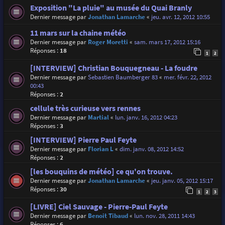
Exposition "La pluie" au musée du Quai Branly
Dernier message par
Jonathan Lamarche
«
jeu. avr. 12, 2012 10:55
11 mars sur la chaine météo
Dernier message par
Roger Moretti
«
sam. mars 17, 2012 15:16
Réponses :
18
1
2
[INTERVIEW] Christian Bouquegneau - La foudre
Dernier message par
Sebastien Baumberger 83
«
mer. févr. 22, 2012
00:43
Réponses :
2
cellule très curieuse vers rennes
Dernier message par
Martial
«
lun. janv. 16, 2012 04:23
Réponses :
3
[INTERVIEW] Pierre Paul Feyte
Dernier message par
Florian L
«
dim. janv. 08, 2012 14:52
Réponses :
2
[les bouquins de météo] ce qu'on trouve.
Dernier message par
Jonathan Lamarche
«
jeu. janv. 05, 2012 15:17
Réponses :
30
1
2
3
[LIVRE] Ciel Sauvage - Pierre-Paul Feyte
Dernier message par
Benoit Tibaud
«
lun. nov. 28, 2011 14:43
Réponses :
6