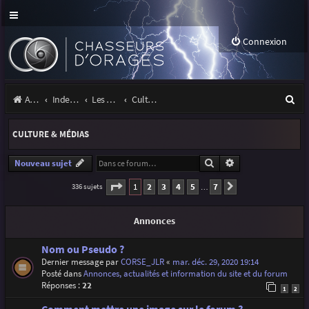
Connexion
R
Accueil
Index du forum
Les orages
Culture & médias
e
CULTURE & MÉDIAS
c
h
Rechercher
Recherche avancé
Nouveau sujet
e
Page
1
sur
7
1
2
3
4
5
7
336 sujets
Suivante
…
r
Annonces
c
h
Nom ou Pseudo ?
Dernier message par
CORSE_JLR
«
mar. déc. 29, 2020 19:14
e
Posté dans
Annonces, actualités et information du site et du forum
r
Réponses :
22
1
2