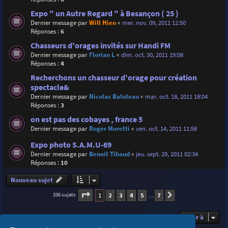
Expo " un Autre Regard " à Besançon ( 25 )
Dernier message par
Will Hien
«
mer. nov. 09, 2011 12:50
Réponses :
6
Chasseurs d'orages invités sur Handi FM
Dernier message par
Florian L
«
dim. oct. 30, 2011 19:08
Réponses :
4
Recherchons un chasseur d'orage pour création
spectacle&
Dernier message par
Nicolas Baluteau
«
mar. oct. 18, 2011 18:04
Réponses :
3
on est pas des cobayes , france 5
Dernier message par
Roger Moretti
«
ven. oct. 14, 2011 11:58
Expo photo S.A.M.U-69
Dernier message par
Benoit Tibaud
«
jeu. sept. 29, 2011 02:34
Réponses :
10
Nouveau sujet
Page
1
sur
7
1
2
3
4
5
7
336 sujets
Suivante
…
Aller à