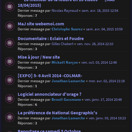
18/04/2015)
Dernier message par
Nicolas Raynaud
«
sam. avr. 18, 2015 12:54
Réponses :
7
MaJ site webemoi.com
Dernier message par
Christophe Suarez
«
sam. avr. 04, 2015 10:59
Documentaire : Eclairs et Foudre
Dernier message par
Gilles Chabert
«
ven. nov. 28, 2014 22:10
Réponses :
3
Mise à jour / New site
Dernier message par
Mickaël Narçon
«
ven. oct. 03, 2014 12:48
Réponses :
3
[EXPO] 5- 6 Avril 2014 -COLMAR-
Dernier message par
Jonathan Lamarche
«
mer. avr. 02, 2014 21:18
Réponses :
1
Logiciel annonciateur d'orage ?
Dernier message par
Benoit Gassmann
«
ven. janv. 17, 2014 20:48
Réponses :
6
La préférence de National Geographic's
Dernier message par
Jonathan Lamarche
«
ven. janv. 03, 2014 19:23
Réponses :
2
Reportage ce samedi 5 Octobre