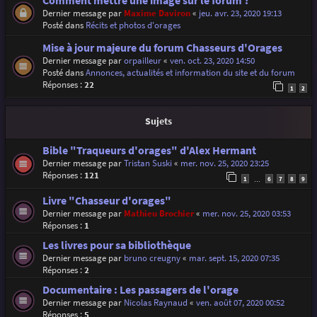
Comment mettre une image sur le forum ?
Dernier message par
Maxime Daviron
«
jeu. avr. 23, 2020 19:13
Posté dans
Récits et photos d'orages
Mise à jour majeure du forum Chasseurs d'Orages
Dernier message par
orpailleur
«
ven. oct. 23, 2020 14:50
Posté dans
Annonces, actualités et information du site et du forum
Réponses :
22
1
2
Sujets
Bible "Traqueurs d'orages" d'Alex Hermant
Dernier message par
Tristan Suski
«
mer. nov. 25, 2020 23:25
Réponses :
121
1
6
7
8
9
…
Livre "Chasseur d'orages"
Dernier message par
Mathieu Brochier
«
mer. nov. 25, 2020 03:53
Réponses :
1
Les livres pour sa bibliothèque
Dernier message par
bruno creugny
«
mar. sept. 15, 2020 07:35
Réponses :
2
Documentaire : Les passagers de l'orage
Dernier message par
Nicolas Raynaud
«
ven. août 07, 2020 00:52
Réponses :
5