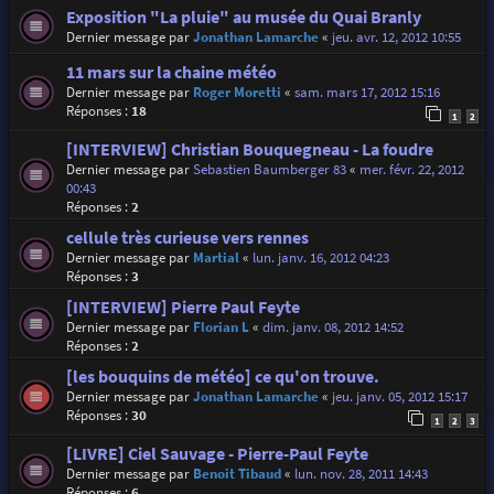
Exposition "La pluie" au musée du Quai Branly
Dernier message par
Jonathan Lamarche
«
jeu. avr. 12, 2012 10:55
11 mars sur la chaine météo
Dernier message par
Roger Moretti
«
sam. mars 17, 2012 15:16
Réponses :
18
1
2
[INTERVIEW] Christian Bouquegneau - La foudre
Dernier message par
Sebastien Baumberger 83
«
mer. févr. 22, 2012
00:43
Réponses :
2
cellule très curieuse vers rennes
Dernier message par
Martial
«
lun. janv. 16, 2012 04:23
Réponses :
3
[INTERVIEW] Pierre Paul Feyte
Dernier message par
Florian L
«
dim. janv. 08, 2012 14:52
Réponses :
2
[les bouquins de météo] ce qu'on trouve.
Dernier message par
Jonathan Lamarche
«
jeu. janv. 05, 2012 15:17
Réponses :
30
1
2
3
[LIVRE] Ciel Sauvage - Pierre-Paul Feyte
Dernier message par
Benoit Tibaud
«
lun. nov. 28, 2011 14:43
Réponses :
6