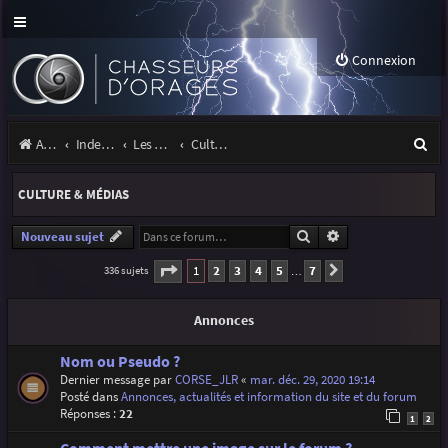
Connexion
R
Accueil
Index du forum
Les orages
Culture & médias
e
CULTURE & MÉDIAS
c
h
Rechercher
Recherche avancé
Nouveau sujet
e
Page
1
sur
7
1
2
3
4
5
7
336 sujets
Suivante
…
r
Annonces
c
h
Nom ou Pseudo ?
Dernier message par
CORSE_JLR
«
mar. déc. 29, 2020 19:14
e
Posté dans
Annonces, actualités et information du site et du forum
r
Réponses :
22
1
2