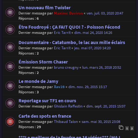
Un nouveau film Twister
Dernier message par
Maxime Daviron
«
ven. juil. 03, 2020 20:47
Réponses :
6
Être Foudroyé : ÇA FAIT QUOI ? - Poisson Fécond
Dernier message par
Eric Tarrit
«
dim. mai 24, 2020 14:26
Documentaire - Catatumbo, le lac aux mille éclairs
Dernier message par
Eric Tarrit
«
jeu. mai 07, 2020 14:20
Réponses :
2
Émission Storm Chaser
Dernier message par
bruno creugny
«
lun. mars 26, 2018 20:52
Réponses :
2
Le monde de Jamy
Dernier message par
Xav28
«
dim. nov. 29, 2015 15:17
Réponses :
3
Reportage sur TF1 en cours
Dernier message par
Ghislain Raffestin
«
dim. sept. 20, 2015 15:07
Carte des spots en france
Dernier message par
Thibaud Talon
«
sam. mai 30, 2015 23:08
Réponses :
29
1
2
***Le meilleur de la foudre en 16 vidéos*** (MAJ