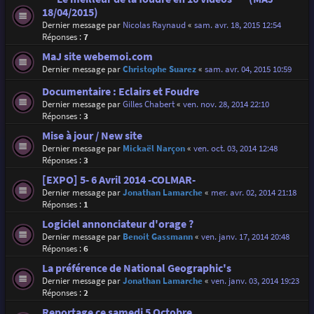
18/04/2015)
Dernier message par
Nicolas Raynaud
«
sam. avr. 18, 2015 12:54
Réponses :
7
MaJ site webemoi.com
Dernier message par
Christophe Suarez
«
sam. avr. 04, 2015 10:59
Documentaire : Eclairs et Foudre
Dernier message par
Gilles Chabert
«
ven. nov. 28, 2014 22:10
Réponses :
3
Mise à jour / New site
Dernier message par
Mickaël Narçon
«
ven. oct. 03, 2014 12:48
Réponses :
3
[EXPO] 5- 6 Avril 2014 -COLMAR-
Dernier message par
Jonathan Lamarche
«
mer. avr. 02, 2014 21:18
Réponses :
1
Logiciel annonciateur d'orage ?
Dernier message par
Benoit Gassmann
«
ven. janv. 17, 2014 20:48
Réponses :
6
La préférence de National Geographic's
Dernier message par
Jonathan Lamarche
«
ven. janv. 03, 2014 19:23
Réponses :
2
Reportage ce samedi 5 Octobre