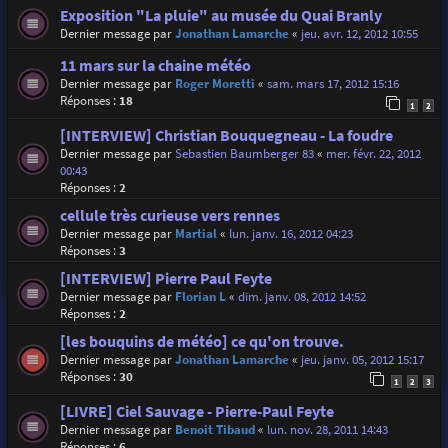
Exposition "La pluie" au musée du Quai Branly
Dernier message par
Jonathan Lamarche
«
jeu. avr. 12, 2012 10:55
11 mars sur la chaine météo
Dernier message par
Roger Moretti
«
sam. mars 17, 2012 15:16
Réponses :
18
1
2
[INTERVIEW] Christian Bouquegneau - La foudre
Dernier message par
Sebastien Baumberger 83
«
mer. févr. 22, 2012
00:43
Réponses :
2
cellule très curieuse vers rennes
Dernier message par
Martial
«
lun. janv. 16, 2012 04:23
Réponses :
3
[INTERVIEW] Pierre Paul Feyte
Dernier message par
Florian L
«
dim. janv. 08, 2012 14:52
Réponses :
2
[les bouquins de météo] ce qu'on trouve.
Dernier message par
Jonathan Lamarche
«
jeu. janv. 05, 2012 15:17
Réponses :
30
1
2
3
[LIVRE] Ciel Sauvage - Pierre-Paul Feyte
Dernier message par
Benoit Tibaud
«
lun. nov. 28, 2011 14:43
Réponses :
6