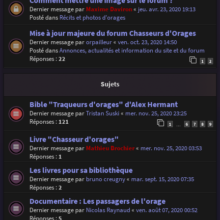
Comment mettre une image sur le forum ?
Dernier message par
Maxime Daviron
«
jeu. avr. 23, 2020 19:13
Posté dans
Récits et photos d'orages
Mise à jour majeure du forum Chasseurs d'Orages
Dernier message par
orpailleur
«
ven. oct. 23, 2020 14:50
Posté dans
Annonces, actualités et information du site et du forum
Réponses :
22
1
2
Sujets
Bible "Traqueurs d'orages" d'Alex Hermant
Dernier message par
Tristan Suski
«
mer. nov. 25, 2020 23:25
Réponses :
121
1
6
7
8
9
…
Livre "Chasseur d'orages"
Dernier message par
Mathieu Brochier
«
mer. nov. 25, 2020 03:53
Réponses :
1
Les livres pour sa bibliothèque
Dernier message par
bruno creugny
«
mar. sept. 15, 2020 07:35
Réponses :
2
Documentaire : Les passagers de l'orage
Dernier message par
Nicolas Raynaud
«
ven. août 07, 2020 00:52
Réponses :
5