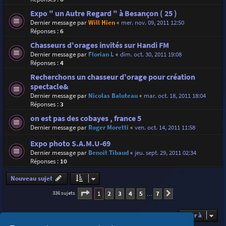
Expo " un Autre Regard " à Besançon ( 25 )
Dernier message par
Will Hien
«
mer. nov. 09, 2011 12:50
Réponses :
6
Chasseurs d'orages invités sur Handi FM
Dernier message par
Florian L
«
dim. oct. 30, 2011 19:08
Réponses :
4
Recherchons un chasseur d'orage pour création
spectacle&
Dernier message par
Nicolas Baluteau
«
mar. oct. 18, 2011 18:04
Réponses :
3
on est pas des cobayes , france 5
Dernier message par
Roger Moretti
«
ven. oct. 14, 2011 11:58
Expo photo S.A.M.U-69
Dernier message par
Benoit Tibaud
«
jeu. sept. 29, 2011 02:34
Réponses :
10
Nouveau sujet
Page
1
sur
7
1
2
3
4
5
7
336 sujets
Suivante
…
Aller à