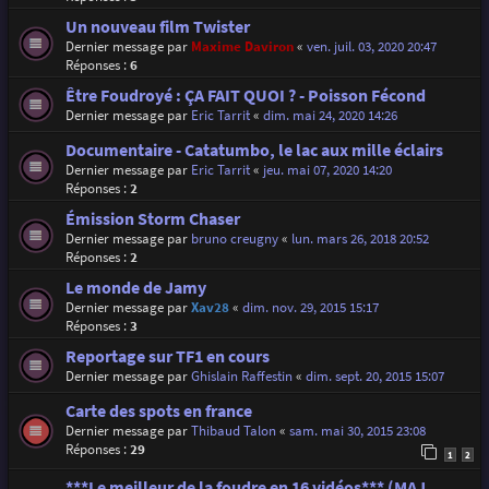
Un nouveau film Twister
Dernier message par
Maxime Daviron
«
ven. juil. 03, 2020 20:47
Réponses :
6
Être Foudroyé : ÇA FAIT QUOI ? - Poisson Fécond
Dernier message par
Eric Tarrit
«
dim. mai 24, 2020 14:26
Documentaire - Catatumbo, le lac aux mille éclairs
Dernier message par
Eric Tarrit
«
jeu. mai 07, 2020 14:20
Réponses :
2
Émission Storm Chaser
Dernier message par
bruno creugny
«
lun. mars 26, 2018 20:52
Réponses :
2
Le monde de Jamy
Dernier message par
Xav28
«
dim. nov. 29, 2015 15:17
Réponses :
3
Reportage sur TF1 en cours
Dernier message par
Ghislain Raffestin
«
dim. sept. 20, 2015 15:07
Carte des spots en france
Dernier message par
Thibaud Talon
«
sam. mai 30, 2015 23:08
Réponses :
29
1
2
***Le meilleur de la foudre en 16 vidéos*** (MAJ