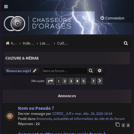
Connexion
R
Accueil
Index du forum
Les orages
Culture & médias
e
CULTURE & MÉDIAS
c
h
Rechercher
Recherche avancé
Nouveau sujet
e
Page
1
sur
7
1
2
3
4
5
7
336 sujets
Suivante
…
r
Annonces
c
h
Nom ou Pseudo ?
Dernier message par
CORSE_JLR
«
mar. déc. 29, 2020 19:14
e
Posté dans
Annonces, actualités et information du site et du forum
r
Réponses :
22
1
2