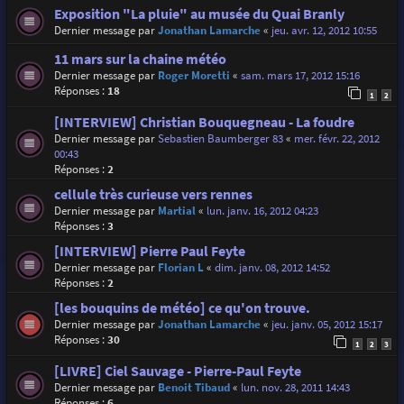
Exposition "La pluie" au musée du Quai Branly
Dernier message par
Jonathan Lamarche
«
jeu. avr. 12, 2012 10:55
11 mars sur la chaine météo
Dernier message par
Roger Moretti
«
sam. mars 17, 2012 15:16
Réponses :
18
1
2
[INTERVIEW] Christian Bouquegneau - La foudre
Dernier message par
Sebastien Baumberger 83
«
mer. févr. 22, 2012
00:43
Réponses :
2
cellule très curieuse vers rennes
Dernier message par
Martial
«
lun. janv. 16, 2012 04:23
Réponses :
3
[INTERVIEW] Pierre Paul Feyte
Dernier message par
Florian L
«
dim. janv. 08, 2012 14:52
Réponses :
2
[les bouquins de météo] ce qu'on trouve.
Dernier message par
Jonathan Lamarche
«
jeu. janv. 05, 2012 15:17
Réponses :
30
1
2
3
[LIVRE] Ciel Sauvage - Pierre-Paul Feyte
Dernier message par
Benoit Tibaud
«
lun. nov. 28, 2011 14:43
Réponses :
6