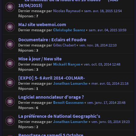
18/04/2015)
Dernier message par
Nicolas Raynaud
«
sam. avr. 18, 2015 12:54
Réponses :
7
MaJ site webemoi.com
Dernier message par
Christophe Suarez
«
sam. avr. 04, 2015 10:59
Documentaire : Eclairs et Foudre
Dernier message par
Gilles Chabert
«
ven. nov. 28, 2014 22:10
Réponses :
3
Mise à jour / New site
Dernier message par
Mickaël Narçon
«
ven. oct. 03, 2014 12:48
Réponses :
3
[EXPO] 5- 6 Avril 2014 -COLMAR-
Dernier message par
Jonathan Lamarche
«
mer. avr. 02, 2014 21:18
Réponses :
1
Logiciel annonciateur d'orage ?
Dernier message par
Benoit Gassmann
«
ven. janv. 17, 2014 20:48
Réponses :
6
La préférence de National Geographic's
Dernier message par
Jonathan Lamarche
«
ven. janv. 03, 2014 19:23
Réponses :
2
Reportage ce samedi 5 Octobre