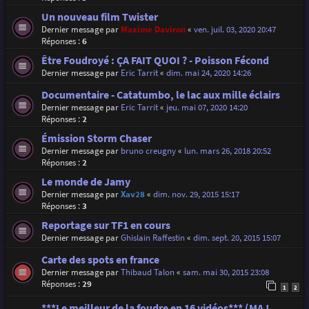
Un nouveau film Twister
Dernier message par
Maxime Daviron
«
ven. juil. 03, 2020 20:47
Réponses :
6
Être Foudroyé : ÇA FAIT QUOI ? - Poisson Fécond
Dernier message par
Eric Tarrit
«
dim. mai 24, 2020 14:26
Documentaire - Catatumbo, le lac aux mille éclairs
Dernier message par
Eric Tarrit
«
jeu. mai 07, 2020 14:20
Réponses :
2
Émission Storm Chaser
Dernier message par
bruno creugny
«
lun. mars 26, 2018 20:52
Réponses :
2
Le monde de Jamy
Dernier message par
Xav28
«
dim. nov. 29, 2015 15:17
Réponses :
3
Reportage sur TF1 en cours
Dernier message par
Ghislain Raffestin
«
dim. sept. 20, 2015 15:07
Carte des spots en france
Dernier message par
Thibaud Talon
«
sam. mai 30, 2015 23:08
Réponses :
29
1
2
***Le meilleur de la foudre en 16 vidéos*** (MAJ