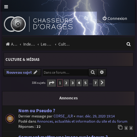
Connexion
R
Accueil
Index du forum
Les orages
Culture & médias
e
CULTURE & MÉDIAS
c
h
Rechercher
Recherche avancé
Nouveau sujet
e
Page
1
sur
7
1
2
3
4
5
7
336 sujets
Suivante
…
r
Annonces
c
h
Nom ou Pseudo ?
Dernier message par
CORSE_JLR
«
mar. déc. 29, 2020 19:14
e
Posté dans
Annonces, actualités et information du site et du forum
r
Réponses :
22
1
2