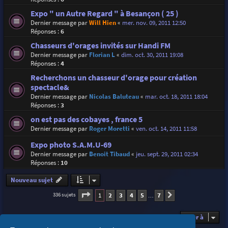
Expo " un Autre Regard " à Besançon ( 25 )
Dernier message par
Will Hien
«
mer. nov. 09, 2011 12:50
Réponses :
6
Chasseurs d'orages invités sur Handi FM
Dernier message par
Florian L
«
dim. oct. 30, 2011 19:08
Réponses :
4
Recherchons un chasseur d'orage pour création
spectacle&
Dernier message par
Nicolas Baluteau
«
mar. oct. 18, 2011 18:04
Réponses :
3
on est pas des cobayes , france 5
Dernier message par
Roger Moretti
«
ven. oct. 14, 2011 11:58
Expo photo S.A.M.U-69
Dernier message par
Benoit Tibaud
«
jeu. sept. 29, 2011 02:34
Réponses :
10
Nouveau sujet
Page
1
sur
7
1
2
3
4
5
7
336 sujets
Suivante
…
Aller à