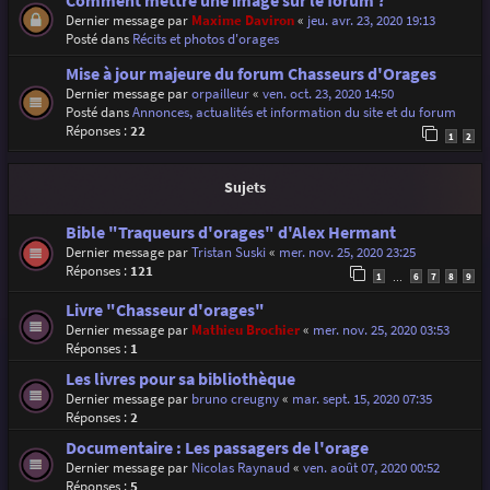
Comment mettre une image sur le forum ?
Dernier message par
Maxime Daviron
«
jeu. avr. 23, 2020 19:13
Posté dans
Récits et photos d'orages
Mise à jour majeure du forum Chasseurs d'Orages
Dernier message par
orpailleur
«
ven. oct. 23, 2020 14:50
Posté dans
Annonces, actualités et information du site et du forum
Réponses :
22
1
2
Sujets
Bible "Traqueurs d'orages" d'Alex Hermant
Dernier message par
Tristan Suski
«
mer. nov. 25, 2020 23:25
Réponses :
121
1
6
7
8
9
…
Livre "Chasseur d'orages"
Dernier message par
Mathieu Brochier
«
mer. nov. 25, 2020 03:53
Réponses :
1
Les livres pour sa bibliothèque
Dernier message par
bruno creugny
«
mar. sept. 15, 2020 07:35
Réponses :
2
Documentaire : Les passagers de l'orage
Dernier message par
Nicolas Raynaud
«
ven. août 07, 2020 00:52
Réponses :
5