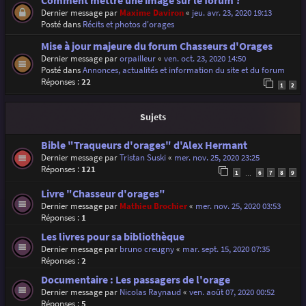
Comment mettre une image sur le forum ?
Dernier message par
Maxime Daviron
«
jeu. avr. 23, 2020 19:13
Posté dans
Récits et photos d'orages
Mise à jour majeure du forum Chasseurs d'Orages
Dernier message par
orpailleur
«
ven. oct. 23, 2020 14:50
Posté dans
Annonces, actualités et information du site et du forum
Réponses :
22
1
2
Sujets
Bible "Traqueurs d'orages" d'Alex Hermant
Dernier message par
Tristan Suski
«
mer. nov. 25, 2020 23:25
Réponses :
121
1
6
7
8
9
…
Livre "Chasseur d'orages"
Dernier message par
Mathieu Brochier
«
mer. nov. 25, 2020 03:53
Réponses :
1
Les livres pour sa bibliothèque
Dernier message par
bruno creugny
«
mar. sept. 15, 2020 07:35
Réponses :
2
Documentaire : Les passagers de l'orage
Dernier message par
Nicolas Raynaud
«
ven. août 07, 2020 00:52
Réponses :
5