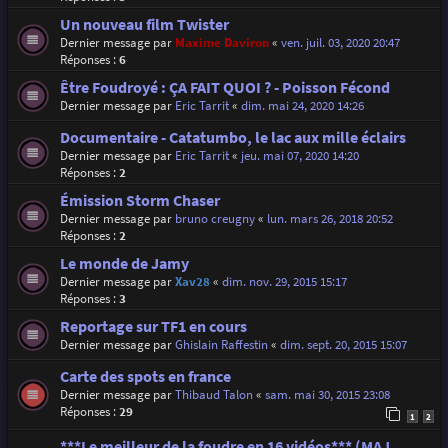
Un nouveau film Twister
Dernier message par
Maxime Daviron
«
ven. juil. 03, 2020 20:47
Réponses :
6
Être Foudroyé : ÇA FAIT QUOI ? - Poisson Fécond
Dernier message par
Eric Tarrit
«
dim. mai 24, 2020 14:26
Documentaire - Catatumbo, le lac aux mille éclairs
Dernier message par
Eric Tarrit
«
jeu. mai 07, 2020 14:20
Réponses :
2
Émission Storm Chaser
Dernier message par
bruno creugny
«
lun. mars 26, 2018 20:52
Réponses :
2
Le monde de Jamy
Dernier message par
Xav28
«
dim. nov. 29, 2015 15:17
Réponses :
3
Reportage sur TF1 en cours
Dernier message par
Ghislain Raffestin
«
dim. sept. 20, 2015 15:07
Carte des spots en france
Dernier message par
Thibaud Talon
«
sam. mai 30, 2015 23:08
Réponses :
29
1
2
***Le meilleur de la foudre en 16 vidéos*** (MAJ