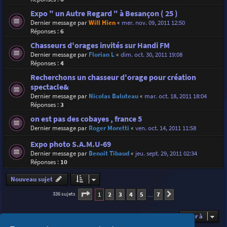
Expo " un Autre Regard " à Besançon ( 25 )
Dernier message par
Will Hien
«
mer. nov. 09, 2011 12:50
Réponses :
6
Chasseurs d'orages invités sur Handi FM
Dernier message par
Florian L
«
dim. oct. 30, 2011 19:08
Réponses :
4
Recherchons un chasseur d'orage pour création
spectacle&
Dernier message par
Nicolas Baluteau
«
mar. oct. 18, 2011 18:04
Réponses :
3
on est pas des cobayes , france 5
Dernier message par
Roger Moretti
«
ven. oct. 14, 2011 11:58
Expo photo S.A.M.U-69
Dernier message par
Benoit Tibaud
«
jeu. sept. 29, 2011 02:34
Réponses :
10
Nouveau sujet
Page
1
sur
7
1
2
3
4
5
7
336 sujets
Suivante
…
Aller à