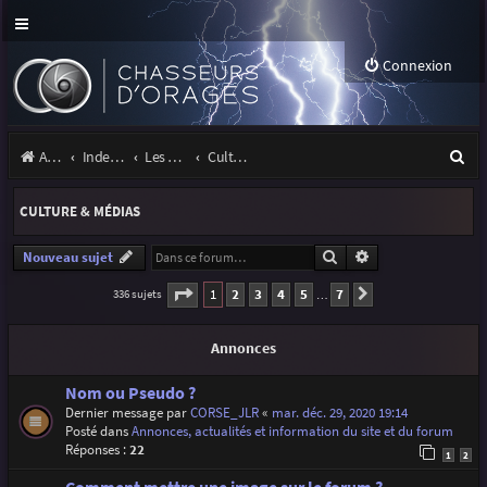
Connexion
R
Accueil
Index du forum
Les orages
Culture & médias
e
CULTURE & MÉDIAS
c
h
Rechercher
Recherche avancé
Nouveau sujet
e
Page
1
sur
7
1
2
3
4
5
7
336 sujets
Suivante
…
r
Annonces
c
h
Nom ou Pseudo ?
Dernier message par
CORSE_JLR
«
mar. déc. 29, 2020 19:14
e
Posté dans
Annonces, actualités et information du site et du forum
r
Réponses :
22
1
2