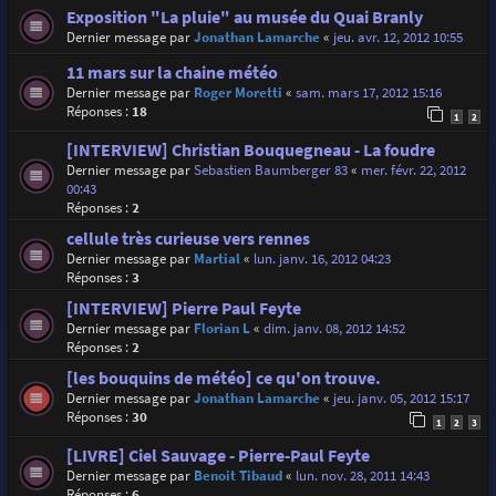
Exposition "La pluie" au musée du Quai Branly
Dernier message par
Jonathan Lamarche
«
jeu. avr. 12, 2012 10:55
11 mars sur la chaine météo
Dernier message par
Roger Moretti
«
sam. mars 17, 2012 15:16
Réponses :
18
1
2
[INTERVIEW] Christian Bouquegneau - La foudre
Dernier message par
Sebastien Baumberger 83
«
mer. févr. 22, 2012
00:43
Réponses :
2
cellule très curieuse vers rennes
Dernier message par
Martial
«
lun. janv. 16, 2012 04:23
Réponses :
3
[INTERVIEW] Pierre Paul Feyte
Dernier message par
Florian L
«
dim. janv. 08, 2012 14:52
Réponses :
2
[les bouquins de météo] ce qu'on trouve.
Dernier message par
Jonathan Lamarche
«
jeu. janv. 05, 2012 15:17
Réponses :
30
1
2
3
[LIVRE] Ciel Sauvage - Pierre-Paul Feyte
Dernier message par
Benoit Tibaud
«
lun. nov. 28, 2011 14:43
Réponses :
6