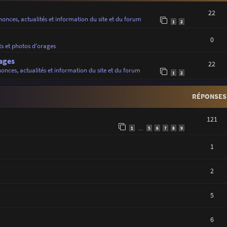
22
onces, actualités et information du site et du forum
1
2
0
ts et photos d'orages
ages
22
onces, actualités et information du site et du forum
1
2
RÉPONSES
121
1
5
6
7
8
9
…
1
2
5
6