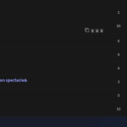
2
30
1
2
3
6
6
4
ion spectacle&
3
0
10