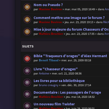
Nom ou Pseudo ?
par
Maxime Daviron
»
mar. mai 05, 2020 16:49
» dans
Ann
Comment mettre une image sur le forum ?
par
Maxime Daviron
»
jeu. avr. 23, 2020 19:13
» dans
Réci
Mise à jour majeure du forum Chasseurs d'Or
par
Mathieu Brochier
»
jeu. avr. 23, 2020 17:35
» dans
Ann
SUJETS
Bible "Traqueurs d'orages" d'Alex Hermant
par
Benoit Tibaud
»
mer. avr. 29, 2009 00:18
Livre "Chasseur d'orages"
par
Antoine
»
mer. oct. 21, 2020 08:36
Les livres pour sa bibliothèque
par
bruno creugny
»
ven. déc. 30, 2016 17:14
Documentaire : Les passagers de l'orage
par
Mathieu Brochier
»
jeu. mai 14, 2020 18:32
Un nouveau film Twister
par
Mathieu Brochier
»
lun. juin 29, 2020 06:01