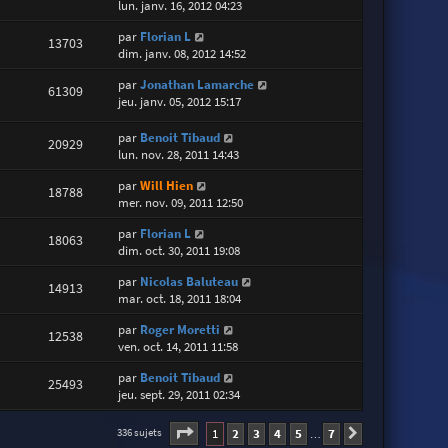
lun. janv. 16, 2012 04:23
par
Florian L
13703
dim. janv. 08, 2012 14:52
par
Jonathan Lamarche
61309
jeu. janv. 05, 2012 15:17
par
Benoit Tibaud
20929
lun. nov. 28, 2011 14:43
par
Will Hien
18788
mer. nov. 09, 2011 12:50
par
Florian L
18063
dim. oct. 30, 2011 19:08
par
Nicolas Baluteau
14913
mar. oct. 18, 2011 18:04
par
Roger Moretti
12538
ven. oct. 14, 2011 11:58
par
Benoit Tibaud
25493
jeu. sept. 29, 2011 02:34
Page
1
sur
7
1
2
3
4
5
7
336 sujets
Suivante
…