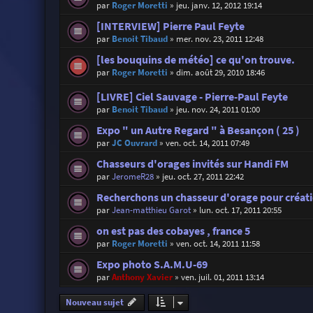
par
Roger Moretti
»
jeu. janv. 12, 2012 19:14
[INTERVIEW] Pierre Paul Feyte
par
Benoit Tibaud
»
mer. nov. 23, 2011 12:48
[les bouquins de météo] ce qu'on trouve.
par
Roger Moretti
»
dim. août 29, 2010 18:46
[LIVRE] Ciel Sauvage - Pierre-Paul Feyte
par
Benoit Tibaud
»
jeu. nov. 24, 2011 01:00
Expo " un Autre Regard " à Besançon ( 25 )
par
JC Ouvrard
»
ven. oct. 14, 2011 07:49
Chasseurs d'orages invités sur Handi FM
par
JeromeR28
»
jeu. oct. 27, 2011 22:42
Recherchons un chasseur d'orage pour créat
par
Jean-matthieu Garot
»
lun. oct. 17, 2011 20:55
on est pas des cobayes , france 5
par
Roger Moretti
»
ven. oct. 14, 2011 11:58
Expo photo S.A.M.U-69
par
Anthony Xavier
»
ven. juil. 01, 2011 13:14
Nouveau sujet