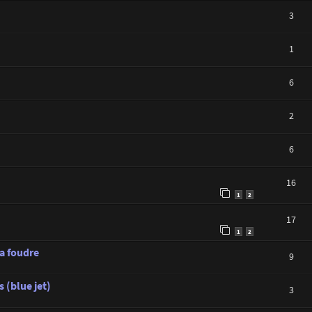
3
1
6
2
6
16
1
2
17
1
2
la foudre
9
 (blue jet)
3