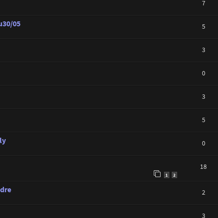
7
u30/05
5
3
0
3
5
ly
0
18
1
2
udre
2
3