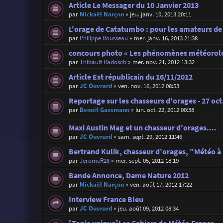
Article Le Messager du 10 Janvier 2013
par
Mickaël Narçon
»
jeu. janv. 10, 2013 20:11
L'orage de Catatumbo : pour les amateurs de
par
Philippe Rousseau
»
mer. janv. 16, 2013 21:38
concours photo « Les phénomènes météorol
par
Thibault Radosch
»
mer. nov. 21, 2012 13:32
Article Est républicain du 16/11/2012
par
JC Ouvrard
»
ven. nov. 16, 2012 08:53
Reportage sur les chasseurs d'orages - 27 oct
par
Benoit Gassmann
»
lun. oct. 22, 2012 00:38
Maxi Austin Mag et un chasseur d'orages....
par
JC Ouvrard
»
sam. sept. 29, 2012 11:46
Bertrand Kulik, chasseur d'orages, "Météo à
par
JeromeR28
»
mer. sept. 05, 2012 18:19
Bande Annonce, Dame Nature 2012
par
Mickaël Narçon
»
ven. août 17, 2012 17:22
Interview France Bleu
par
JC Ouvrard
»
jeu. août 09, 2012 08:34