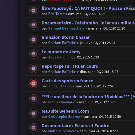
Être Foudroyé : ÇA FAIT QUOI ? - Poisson Féc
par
Eric Tarrit
»
dim. mai 24, 2020 14:26
Documentaire - Catatumbo, le lac aux mille é
par
Samuel Desmarchais
»
mer. mai 06, 2020 22:20
Émission Storm Chaser
par
Ghislain Raffestin
»
jeu. avr. 03, 2014 23:23
Le monde de Jamy
par
Xav28
»
lun. nov. 02, 2015 15:33
Reportage sur TF1 en cours
par
Ghislain Raffestin
»
dim. sept. 20, 2015 15:07
Carte des spots en france
par
Thibaud Talon
»
sam. oct. 12, 2013 23:24
***Le meilleur de la foudre en 16 vidéos*** (
par
Nicolas Raynaud
»
mar. juin 19, 2012 13:05
MaJ site webemoi.com
par
Christophe Suarez
»
sam. avr. 04, 2015 10:59
Documentaire : Eclairs et Foudre
par
Matthieu Vessiere
»
sam. mai 24, 2014 16:29