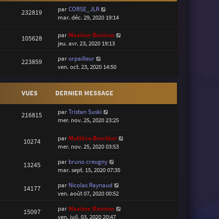
par
CORSE_JLR
232819
mar. déc. 29, 2020 19:14
par
Maxime Daviron
105628
jeu. avr. 23, 2020 19:13
par
orpailleur
223859
ven. oct. 23, 2020 14:50
VUES
DERNIER MESSAGE
par
Tristan Suski
216815
mer. nov. 25, 2020 23:25
par
Mathieu Brochier
10274
mer. nov. 25, 2020 03:53
par
bruno creugny
13245
mar. sept. 15, 2020 07:35
par
Nicolas Raynaud
14177
ven. août 07, 2020 00:52
par
Maxime Daviron
15097
ven. juil. 03, 2020 20:47