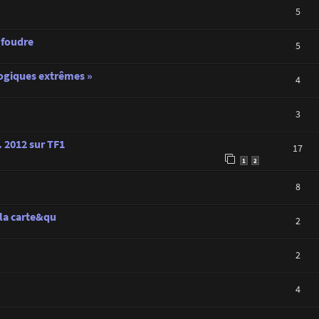
5
 foudre
5
ogiques extrêmes »
4
3
. 2012 sur TF1
17
1
2
8
 la carte&qu
2
2
4