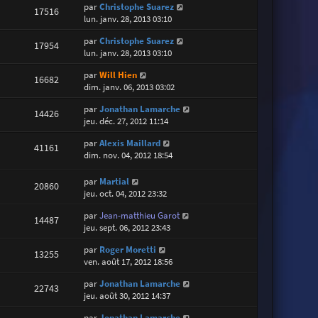
par
Christophe Suarez
17516
lun. janv. 28, 2013 03:10
par
Christophe Suarez
17954
lun. janv. 28, 2013 03:10
par
Will Hien
16682
dim. janv. 06, 2013 03:02
par
Jonathan Lamarche
14426
jeu. déc. 27, 2012 11:14
par
Alexis Maillard
41161
dim. nov. 04, 2012 18:54
par
Martial
20860
jeu. oct. 04, 2012 23:32
par
Jean-matthieu Garot
14487
jeu. sept. 06, 2012 23:43
par
Roger Moretti
13255
ven. août 17, 2012 18:56
par
Jonathan Lamarche
22743
jeu. août 30, 2012 14:37
par
Jonathan Lamarche