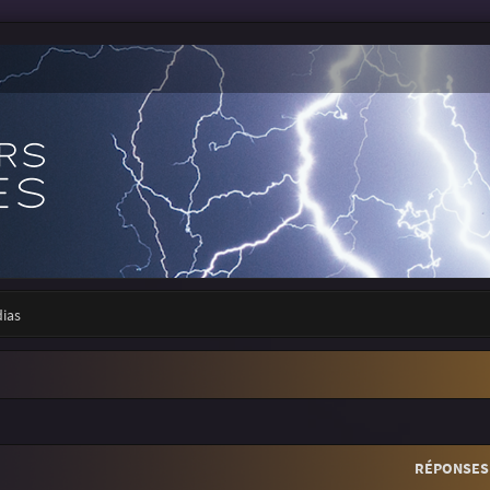
dias
r
rche avancée
RÉPONSES