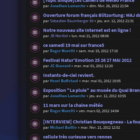
[Topic unique]Les Cahiers de Météo France
par
Jonathan Lamarche
»
dim. févr. 26, 2012 21:54
Ouverture forum français Blitzortung: MAJ d
par
Sebastien Baumberger 83
»
jeu. avr. 12, 2012 21:31
Notre nouveau site Internet est en ligne !
par
JB Merillot
»
lun. mai 21, 2012 08:06
ce samedi 19 mai sur france5
par
Roger Moretti
»
sam. mai 19, 2012 17:16
Festival Natur'Emotion 25 26 27 MAI 2012
par
JC Ouvrard
»
mar. mai 01, 2012 12:20
Instants-de-ciel revient.
par
Henri Buffetaut
»
mar. mai 01, 2012 10:05
Exposition "La pluie" au musée du Quai Bran
par
Jonathan Lamarche
»
jeu. avr. 12, 2012 10:55
11 mars sur la chaine météo
par
Roger Moretti
»
ven. mars 02, 2012 14:04
[INTERVIEW] Christian Bouquegneau - La fo
par
Michael Baillie
»
mar. févr. 21, 2012 12:52
cellule très curieuse vers rennes