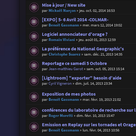
Mise à jour / New site
par
Mickaël Narçon
»
jeu. oct. 02, 2014 16:53
[EXPO] 5- 6 Avril 2014 -COLMAR-
par
Benoit Gassmann
»
mer. mars 12, 2014 19:02
Logiciel annonciateur d'orage ?
par
Romain Viviani
»
jeu. août 01, 2013 12:59
La préférence de National Geographic's
par
Christophe Suarez
»
sam. déc. 21, 2013 14:35
Reportage ce samedi 5 Octobre
par
Jean-matthieu Garot
»
sam. oct. 05, 2013 15:14
[Lightroom] "exporter" besoin d'aide
par
Cyril Vigneron
»
dim. juil. 14, 2013 23:34
Exposition de mes photos
par
Benoit Gassmann
»
mar. févr. 19, 2013 21:02
conférences du laboratoire de recherche sur 
par
Roger Moretti
»
dim. févr. 10, 2013 15:47
Emission en Replay sur les tornades et Orages
par
Benoit Gassmann
»
lun. févr. 04, 2013 10:56