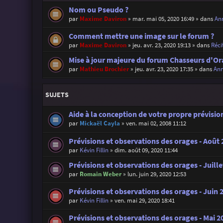
Nom ou Pseudo ?
par
Maxime Daviron
»
mar. mai 05, 2020 16:49
» dans
Ann
Comment mettre une image sur le forum ?
par
Maxime Daviron
»
jeu. avr. 23, 2020 19:13
» dans
Réci
Mise à jour majeure du forum Chasseurs d'Or
par
Mathieu Brochier
»
jeu. avr. 23, 2020 17:35
» dans
Ann
SUJETS
Aide à la conception de votre propre prévisi
par
Mickaël Cayla
»
ven. mai 02, 2008 11:12
Prévisions et observations des orages - Août
par
Kévin Fillin
»
dim. août 09, 2020 11:44
Prévisions et observations des orages - Juille
par
Romain Weber
»
lun. juin 29, 2020 12:53
Prévisions et observations des orages - Juin 
par
Kévin Fillin
»
ven. mai 29, 2020 18:41
Prévisions et observations des orages - Mai 2