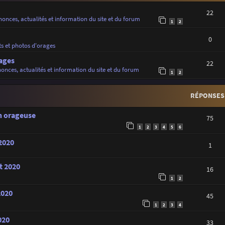
22
onces, actualités et information du site et du forum
1
2
0
ts et photos d'orages
ages
22
onces, actualités et information du site et du forum
1
2
RÉPONSES
on orageuse
75
1
2
3
4
5
6
 2020
1
t 2020
16
1
2
2020
45
1
2
3
4
020
33