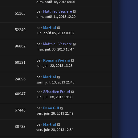
dim. août 18, 2013 09:01
par
Matthieu Vessiere
51165
dim. août 11, 2013 12:20
par
Martial
52249
lun. août 05, 2013 00:02
par
Matthieu Vessiere
96862
mar. juil. 30, 2013 13:47
par
Romain Viviani
60131
lun. juil. 22, 2013 13:28
par
Martial
24096
sam. juil. 13, 2013 21:45
par
Sébastien Fraud
40947
lun. juil. 08, 2013 19:39
par
Dean Gill
67448
ven. juin 28, 2013 21:49
par
Martial
38733
ven. juin 28, 2013 12:34