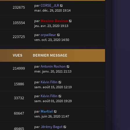
par
CORSE_JLR
232675
mar. déc. 29, 2020 19:14
par
Maxime Daviron
105554
jeu. avr. 23, 2020 19:13
par
orpailleur
223725
ven. oct. 23, 2020 14:50
VUES
DERNIER MESSAGE
par
Antonin Rochon
214999
mer. janv. 20, 2021 21:13
par
Kévin Fillin
15886
sam. août 15, 2020 12:19
par
Kévin Fillin
33732
sam. août 01, 2020 19:29
par
Martial
60647
ven. juin 26, 2020 11:47
par
Jérémy Begot
46465