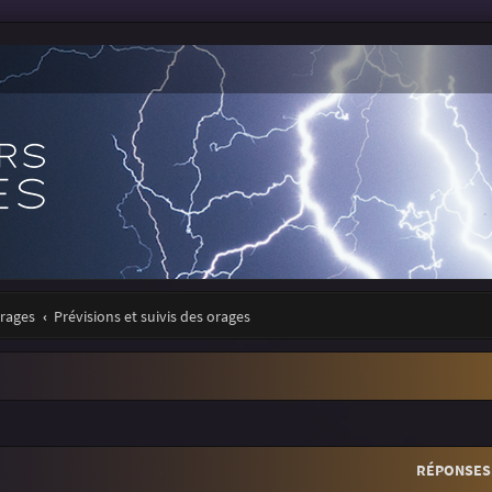
orages
Prévisions et suivis des orages
r
rche avancée
RÉPONSES