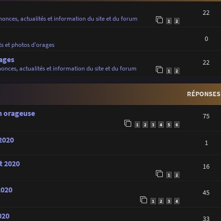
22
onces, actualités et information du site et du forum
1
2
0
ts et photos d'orages
ages
22
onces, actualités et information du site et du forum
1
2
RÉPONSES
on orageuse
75
1
2
3
4
5
6
 2020
1
t 2020
16
1
2
2020
45
1
2
3
4
020
33