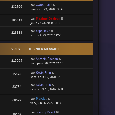
par
CORSE_JLR
232796
mar. déc. 29, 2020 19:14
par
Maxime Daviron
105613
jeu. avr. 23, 2020 19:13
par
orpailleur
223833
ven. oct. 23, 2020 14:50
VUES
DERNIER MESSAGE
par
Antonin Rochon
215095
mer. janv. 20, 2021 21:13
par
Kévin Fillin
15893
sam. août 15, 2020 12:19
par
Kévin Fillin
33754
sam. août 01, 2020 19:29
par
Martial
60672
ven. juin 26, 2020 11:47
par
Jérémy Begot
46487