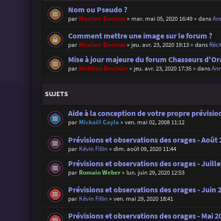
Nom ou Pseudo ?
par
Maxime Daviron
»
mar. mai 05, 2020 16:49
» dans
Ann
Comment mettre une image sur le forum ?
par
Maxime Daviron
»
jeu. avr. 23, 2020 19:13
» dans
Réci
Mise à jour majeure du forum Chasseurs d'Or
par
Mathieu Brochier
»
jeu. avr. 23, 2020 17:35
» dans
Ann
SUJETS
Aide à la conception de votre propre prévisi
par
Mickaël Cayla
»
ven. mai 02, 2008 11:12
Prévisions et observations des orages - Août
par
Kévin Fillin
»
dim. août 09, 2020 11:44
Prévisions et observations des orages - Juille
par
Romain Weber
»
lun. juin 29, 2020 12:53
Prévisions et observations des orages - Juin 
par
Kévin Fillin
»
ven. mai 29, 2020 18:41
Prévisions et observations des orages - Mai 2