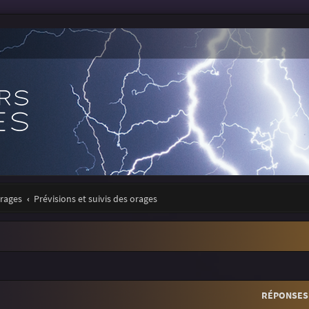
orages
Prévisions et suivis des orages
r
rche avancée
RÉPONSES