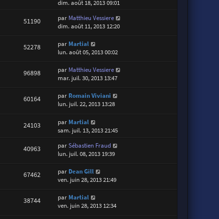
dim. août 18, 2013 09:01
par
Matthieu Vessiere
51190
dim. août 11, 2013 12:20
par
Martial
52278
lun. août 05, 2013 00:02
par
Matthieu Vessiere
96898
mar. juil. 30, 2013 13:47
par
Romain Viviani
60164
lun. juil. 22, 2013 13:28
par
Martial
24103
sam. juil. 13, 2013 21:45
par
Sébastien Fraud
40963
lun. juil. 08, 2013 19:39
par
Dean Gill
67462
ven. juin 28, 2013 21:49
par
Martial
38744
ven. juin 28, 2013 12:34