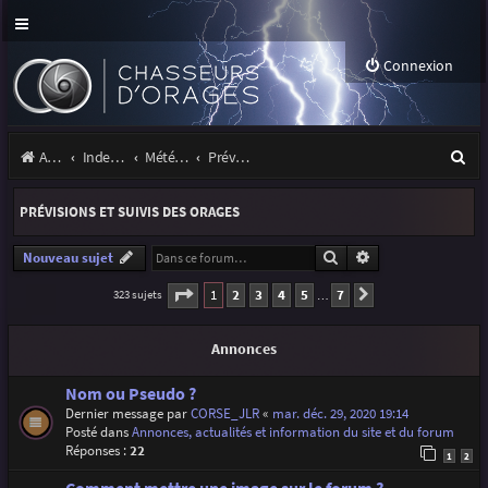
Connexion
R
Accueil
Index du forum
Météo et climatologie des orages
Prévisions et suivis des orages
e
PRÉVISIONS ET SUIVIS DES ORAGES
c
h
Rechercher
Recherche avancé
Nouveau sujet
e
Page
1
sur
7
1
2
3
4
5
7
323 sujets
Suivante
…
r
Annonces
c
h
Nom ou Pseudo ?
Dernier message par
CORSE_JLR
«
mar. déc. 29, 2020 19:14
e
Posté dans
Annonces, actualités et information du site et du forum
r
Réponses :
22
1
2