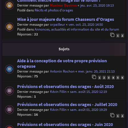
Comment mettre une image sur le forum ?
Dernier message par
Maxime Daviron
«
jeu. avr. 23, 2020 19:13
Posté dans
Récits et photos d'orages
Mise à jour majeure du forum Chasseurs d'Orages
Dernier message par
orpailleur
«
ven. oct. 23, 2020 14:50
Posté dans
Annonces, actualités et information du site et du forum
Réponses :
22
1
2
Sujets
Aide à la conception de votre propre prévision
orageuse
Dernier message par
Antonin Rochon
«
mer. janv. 20, 2021 21:13
Réponses :
75
1
2
3
4
5
6
Prévisions et observations des orages - Août 2020
Dernier message par
Kévin Fillin
«
sam. août 15, 2020 12:19
Réponses :
1
Prévisions et observations des orages - Juillet 2020
Dernier message par
Kévin Fillin
«
sam. août 01, 2020 19:29
Réponses :
16
1
2
Prévisions et observations des orages - Juin 2020