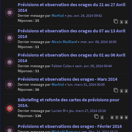
Prévisions et observation des orages du 21 au 27 Avril
2014
Dernier message par
Martial
«
jeu. avr. 24, 2014 09:42
Réponses :
15
1
2
Prévisions et observation des orages du 07 au 13 Avril
2014
Dernier message par
Alexis Maillard
«
mer. avr. 09, 2014 16:05
Réponses :
11
Prévisions et observation des orages du 01 au 06 Avril
2014
Dernier message par
Fabien Colas
«
sam. avr. 05, 2014 00:44
Réponses :
11
Prévisions et observations des orages - Mars 2014
Dernier message par
Martial
«
lun. mars 31, 2014 00:09
Réponses :
16
1
2
Débriefing et refonte des cartes de prévisions pour
2014.
Dernier message par
Lucien M
«
jeu. mars 27, 2014 23:16
Réponses :
126
1
6
7
8
9
…
Prévisions et observations des orages - Février 2014
Dernier message par
Mickaël Narçon
«
ven. févr. 14, 2014 15:13