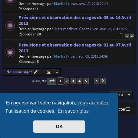
Dernier message par
Martial
«
mer. avr. 17, 2013 22:41
Réponses :
1
Prévisions et observation des orages du 08 au 14 Avril
2013
Dernier message par
Jean-matthieu Garot
«
ven. avr. 12, 2013 22:25
Réponses :
20
1
2
Prévisions et observation des orages du 01 au 07 Avril
2013
Dernier message par
Martial
«
ven. avr. 05, 2013 14:09
Réponses :
6
Nouveau sujet
Page
1
sur
7
1
2
3
4
5
7
323 sujets
Suivante
…
Aller à
En poursuivant votre navigation, vous acceptez
Accueil
Index du forum
Nous contacter
l’utilisation de cookies.
En savoir plus
Purplexion style by
Ian Bradley
OK
Développé par
phpBB
® Forum Software © phpBB Limited
Traduit par
phpBB-fr.com
Confidentialité
|
Conditions