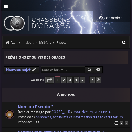
Connexion
R
Accueil
Index du forum
Météo et climatologie des orages
Prévisions et suivis des orages
e
PRÉVISIONS ET SUIVIS DES ORAGES
c
h
Rechercher
Recherche avancé
Nouveau sujet
e
Page
1
sur
7
1
2
3
4
5
7
323 sujets
Suivante
…
r
Annonces
c
h
Nom ou Pseudo ?
Dernier message par
CORSE_JLR
«
mar. déc. 29, 2020 19:14
e
Posté dans
Annonces, actualités et information du site et du forum
r
Réponses :
22
1
2