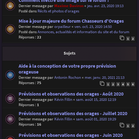
Comment mettre une image sur le forum ?
Dernier message par
Maxime Daviron
«
jeu. avr. 23, 2020 19:13
Posté dans
Récits et photos d'orages
Mise à jour majeure du forum Chasseurs d'Orages
Dernier message par
orpailleur
«
ven. oct. 23, 2020 14:50
Posté dans
Annonces, actualités et information du site et du forum
Réponses :
22
1
2
Sujets
Aide à la conception de votre propre prévision
orageuse
Dernier message par
Antonin Rochon
«
mer. janv. 20, 2021 21:13
Réponses :
75
1
2
3
4
5
6
Prévisions et observations des orages - Août 2020
Dernier message par
Kévin Fillin
«
sam. août 15, 2020 12:19
Réponses :
1
Prévisions et observations des orages - Juillet 2020
Dernier message par
Kévin Fillin
«
sam. août 01, 2020 19:29
Réponses :
16
1
2
Prévisions et observations des orages - Juin 2020