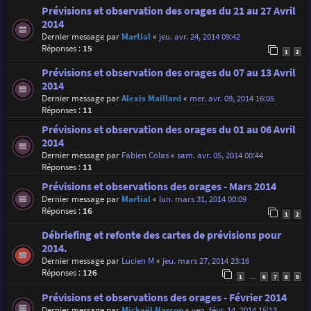
Prévisions et observation des orages du 21 au 27 Avril
2014
Dernier message par
Martial
«
jeu. avr. 24, 2014 09:42
Réponses :
15
1
2
Prévisions et observation des orages du 07 au 13 Avril
2014
Dernier message par
Alexis Maillard
«
mer. avr. 09, 2014 16:05
Réponses :
11
Prévisions et observation des orages du 01 au 06 Avril
2014
Dernier message par
Fabien Colas
«
sam. avr. 05, 2014 00:44
Réponses :
11
Prévisions et observations des orages - Mars 2014
Dernier message par
Martial
«
lun. mars 31, 2014 00:09
Réponses :
16
1
2
Débriefing et refonte des cartes de prévisions pour
2014.
Dernier message par
Lucien M
«
jeu. mars 27, 2014 23:16
Réponses :
126
1
6
7
8
9
…
Prévisions et observations des orages - Février 2014
Dernier message par
Mickaël Narçon
«
ven. févr. 14, 2014 15:13