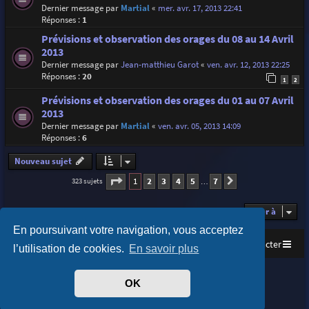
Dernier message par
Martial
«
mer. avr. 17, 2013 22:41
Réponses :
1
Prévisions et observation des orages du 08 au 14 Avril
2013
Dernier message par
Jean-matthieu Garot
«
ven. avr. 12, 2013 22:25
Réponses :
20
1
2
Prévisions et observation des orages du 01 au 07 Avril
2013
Dernier message par
Martial
«
ven. avr. 05, 2013 14:09
Réponses :
6
Nouveau sujet
Page
1
sur
7
1
2
3
4
5
7
323 sujets
Suivante
…
Aller à
En poursuivant votre navigation, vous acceptez
Accueil
Index du forum
Nous contacter
l’utilisation de cookies.
En savoir plus
Purplexion style by
Ian Bradley
OK
Développé par
phpBB
® Forum Software © phpBB Limited
Traduit par
phpBB-fr.com
Confidentialité
|
Conditions