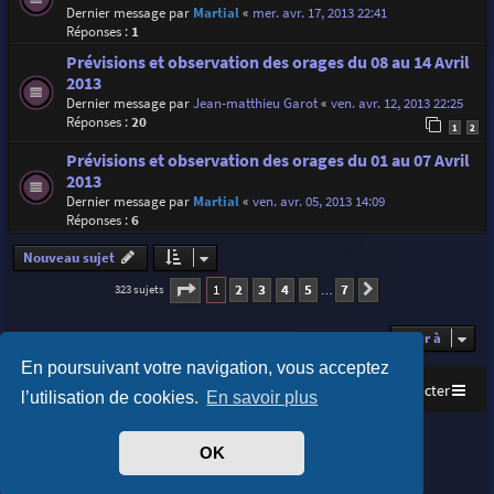
Dernier message par
Martial
«
mer. avr. 17, 2013 22:41
Réponses :
1
Prévisions et observation des orages du 08 au 14 Avril
2013
Dernier message par
Jean-matthieu Garot
«
ven. avr. 12, 2013 22:25
Réponses :
20
1
2
Prévisions et observation des orages du 01 au 07 Avril
2013
Dernier message par
Martial
«
ven. avr. 05, 2013 14:09
Réponses :
6
Nouveau sujet
Page
1
sur
7
1
2
3
4
5
7
323 sujets
Suivante
…
Aller à
En poursuivant votre navigation, vous acceptez
Accueil
Index du forum
Nous contacter
l’utilisation de cookies.
En savoir plus
Purplexion style by
Ian Bradley
OK
Développé par
phpBB
® Forum Software © phpBB Limited
Traduit par
phpBB-fr.com
Confidentialité
|
Conditions