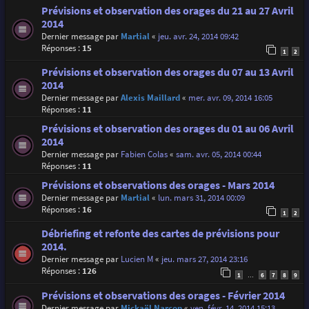
Prévisions et observation des orages du 21 au 27 Avril
2014
Dernier message par
Martial
«
jeu. avr. 24, 2014 09:42
Réponses :
15
1
2
Prévisions et observation des orages du 07 au 13 Avril
2014
Dernier message par
Alexis Maillard
«
mer. avr. 09, 2014 16:05
Réponses :
11
Prévisions et observation des orages du 01 au 06 Avril
2014
Dernier message par
Fabien Colas
«
sam. avr. 05, 2014 00:44
Réponses :
11
Prévisions et observations des orages - Mars 2014
Dernier message par
Martial
«
lun. mars 31, 2014 00:09
Réponses :
16
1
2
Débriefing et refonte des cartes de prévisions pour
2014.
Dernier message par
Lucien M
«
jeu. mars 27, 2014 23:16
Réponses :
126
1
6
7
8
9
…
Prévisions et observations des orages - Février 2014
Dernier message par
Mickaël Narçon
«
ven. févr. 14, 2014 15:13