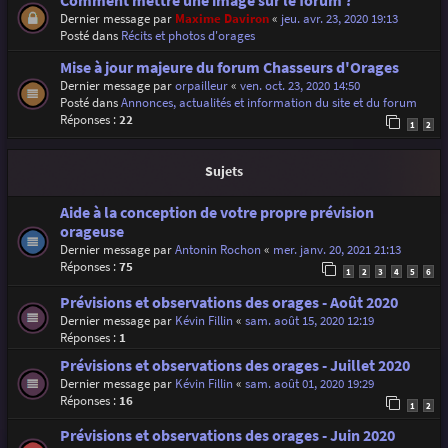
Comment mettre une image sur le forum ?
Dernier message par
Maxime Daviron
«
jeu. avr. 23, 2020 19:13
Posté dans
Récits et photos d'orages
Mise à jour majeure du forum Chasseurs d'Orages
Dernier message par
orpailleur
«
ven. oct. 23, 2020 14:50
Posté dans
Annonces, actualités et information du site et du forum
Réponses :
22
1
2
Sujets
Aide à la conception de votre propre prévision
orageuse
Dernier message par
Antonin Rochon
«
mer. janv. 20, 2021 21:13
Réponses :
75
1
2
3
4
5
6
Prévisions et observations des orages - Août 2020
Dernier message par
Kévin Fillin
«
sam. août 15, 2020 12:19
Réponses :
1
Prévisions et observations des orages - Juillet 2020
Dernier message par
Kévin Fillin
«
sam. août 01, 2020 19:29
Réponses :
16
1
2
Prévisions et observations des orages - Juin 2020