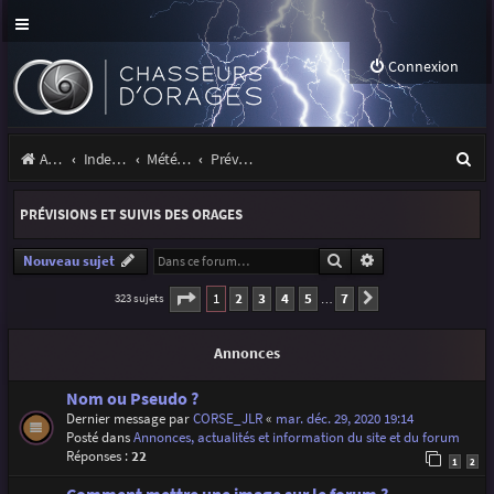
Connexion
R
Accueil
Index du forum
Météo et climatologie des orages
Prévisions et suivis des orages
e
PRÉVISIONS ET SUIVIS DES ORAGES
c
h
Rechercher
Recherche avancé
Nouveau sujet
e
Page
1
sur
7
1
2
3
4
5
7
323 sujets
Suivante
…
r
Annonces
c
h
Nom ou Pseudo ?
Dernier message par
CORSE_JLR
«
mar. déc. 29, 2020 19:14
e
Posté dans
Annonces, actualités et information du site et du forum
r
Réponses :
22
1
2