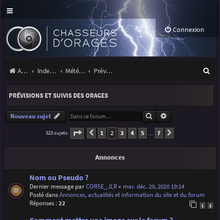
Connexion
R
Accueil
Index du forum
Météo et climatologie des orages
Prévisions et suivis des orages
e
PRÉVISIONS ET SUIVIS DES ORAGES
c
h
Rechercher
Recherche avancé
Nouveau sujet
e
Page
2
sur
7
1
2
3
4
5
7
323 sujets
Précédente
Suivante
…
r
Annonces
c
h
Nom ou Pseudo ?
Dernier message par
CORSE_JLR
«
mar. déc. 29, 2020 19:14
e
Posté dans
Annonces, actualités et information du site et du forum
r
Réponses :
22
1
2