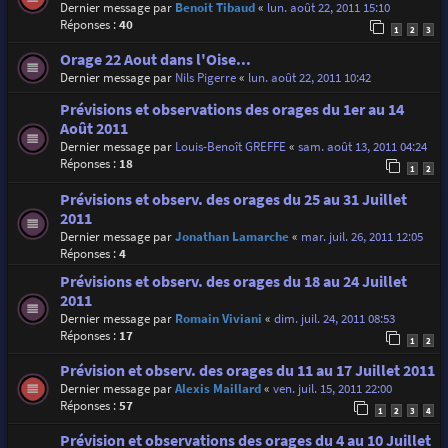
Dernier message par
Benoit Tibaud
«
lun. août 22, 2011 15:10
Réponses :
40
1
2
3
Orage 22 Aout dans l'Oise...
Dernier message par
Nils Pigerre
«
lun. août 22, 2011 10:42
Prévisions et observations des orages du 1er au 14
Août 2011
Dernier message par
Louis-Benoît GREFFE
«
sam. août 13, 2011 04:24
Réponses :
18
1
2
Prévisions et observ. des orages du 25 au 31 Juillet
2011
Dernier message par
Jonathan Lamarche
«
mar. juil. 26, 2011 12:05
Réponses :
4
Prévisions et observ. des orages du 18 au 24 Juillet
2011
Dernier message par
Romain Viviani
«
dim. juil. 24, 2011 08:53
Réponses :
17
1
2
Prévision et observ. des orages du 11 au 17 Juillet 2011
Dernier message par
Alexis Maillard
«
ven. juil. 15, 2011 22:00
Réponses :
57
1
2
3
4
Prévision et observations des orages du 4 au 10 Juillet