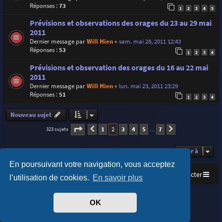
Réponses :
73
1
2
3
4
5
Prévisions et observations des orages du 23 au 29 mai
2011
Dernier message par
Will Hien
«
sam. mai 28, 2011 12:43
Réponses :
53
1
2
3
4
Prévisions et observation des orages du 16 au 22 mai
2011
Dernier message par
Will Hien
«
lun. mai 23, 2011 23:29
Réponses :
51
1
2
3
4
Nouveau sujet
Page
2
sur
7
1
2
3
4
5
7
323 sujets
Précédente
Suivante
…
Aller à
En poursuivant votre navigation, vous acceptez
Accueil
Index du forum
Nous contacter
l’utilisation de cookies.
En savoir plus
Purplexion style by
Ian Bradley
OK
Développé par
phpBB
® Forum Software © phpBB Limited
Traduit par
phpBB-fr.com
Confidentialité
|
Conditions