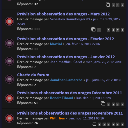
Réponses :
32
1
2
3
Prévision et observation des orages - Mars 2012
Dernier message par
Sebastien Baumberger 83
«
jeu. mars 29, 2012
22:49
Réponses :
111
1
5
6
7
8
…
Prévision et observation des orages - Février 2012
Dernier message par
Martial
«
jeu. févr. 16, 2012 22:06
Réponses :
11
Prévision et observation des orages - Janvier 2012
Dernier message par
Jean-matthieu Garot
«
mer. janv. 25, 2012 20:00
Réponses :
7
Charte du forum
Dernier message par
Jonathan Lamarche
«
jeu. janv. 05, 2012 10:50
Réponses :
2
Prévisions et observations des orages Décembre 2011
Dernier message par
Benoit Tibaud
«
lun. déc. 19, 2011 16:28
Réponses :
51
1
2
3
4
Prévisions et observations des orages Novembre 2011
Dernier message par
Will Hien
«
ven. nov. 11, 2011 03:16
Réponses :
76
1
2
3
4
5
6