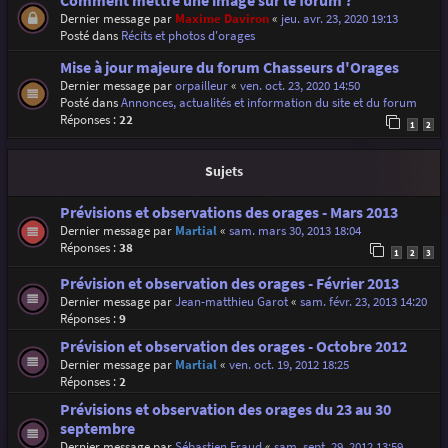
Comment mettre une image sur le forum ?
Dernier message par
Maxime Daviron
«
jeu. avr. 23, 2020 19:13
Posté dans
Récits et photos d'orages
Mise à jour majeure du forum Chasseurs d'Orages
Dernier message par
orpailleur
«
ven. oct. 23, 2020 14:50
Posté dans
Annonces, actualités et information du site et du forum
Réponses :
22
1
2
Sujets
Prévisions et observations des orages - Mars 2013
Dernier message par
Martial
«
sam. mars 30, 2013 18:04
Réponses :
38
1
2
3
Prévision et observation des orages - Février 2013
Dernier message par
Jean-matthieu Garot
«
sam. févr. 23, 2013 14:20
Réponses :
9
Prévision et observation des orages - Octobre 2012
Dernier message par
Martial
«
ven. oct. 19, 2012 18:25
Réponses :
2
Prévisions et observation des orages du 23 au 30
septembre
Dernier message par
Sébastien Fraud
«
sam. sept. 29, 2012 13:59