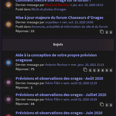
Comment mettre une image sur le forum ?
Dernier message par
Maxime Daviron
«
jeu. avr. 23, 2020 19:13
Posté dans
Récits et photos d'orages
Mise à jour majeure du forum Chasseurs d'Orages
Dernier message par
orpailleur
«
ven. oct. 23, 2020 14:50
Posté dans
Annonces, actualités et information du site et du forum
Réponses :
22
1
2
Sujets
Aide à la conception de votre propre prévision
orageuse
Dernier message par
Antonin Rochon
«
mer. janv. 20, 2021 21:13
Réponses :
75
1
2
3
4
5
6
Prévisions et observations des orages - Août 2020
Dernier message par
Kévin Fillin
«
sam. août 15, 2020 12:19
Réponses :
1
Prévisions et observations des orages - Juillet 2020
Dernier message par
Kévin Fillin
«
sam. août 01, 2020 19:29
Réponses :
16
1
2
Prévisions et observations des orages - Juin 2020