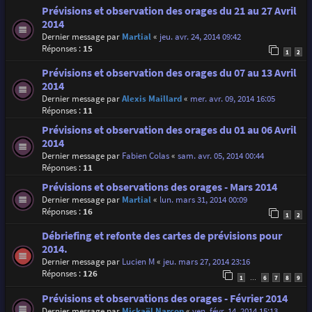
Prévisions et observation des orages du 21 au 27 Avril
2014
Dernier message par
Martial
«
jeu. avr. 24, 2014 09:42
Réponses :
15
1
2
Prévisions et observation des orages du 07 au 13 Avril
2014
Dernier message par
Alexis Maillard
«
mer. avr. 09, 2014 16:05
Réponses :
11
Prévisions et observation des orages du 01 au 06 Avril
2014
Dernier message par
Fabien Colas
«
sam. avr. 05, 2014 00:44
Réponses :
11
Prévisions et observations des orages - Mars 2014
Dernier message par
Martial
«
lun. mars 31, 2014 00:09
Réponses :
16
1
2
Débriefing et refonte des cartes de prévisions pour
2014.
Dernier message par
Lucien M
«
jeu. mars 27, 2014 23:16
Réponses :
126
1
6
7
8
9
…
Prévisions et observations des orages - Février 2014
Dernier message par
Mickaël Narçon
«
ven. févr. 14, 2014 15:13