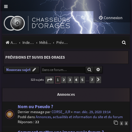
Connexion
R
Accueil
Index du forum
Météo et climatologie des orages
Prévisions et suivis des orages
e
PRÉVISIONS ET SUIVIS DES ORAGES
c
h
Rechercher
Recherche avancé
Nouveau sujet
e
Page
1
sur
7
1
2
3
4
5
7
323 sujets
Suivante
…
r
Annonces
c
h
Nom ou Pseudo ?
Dernier message par
CORSE_JLR
«
mar. déc. 29, 2020 19:14
e
Posté dans
Annonces, actualités et information du site et du forum
r
Réponses :
22
1
2