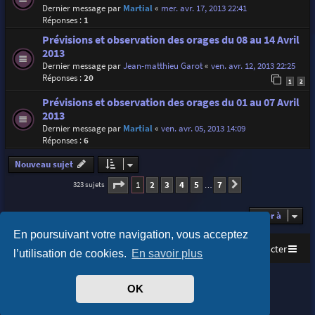
Dernier message par
Martial
«
mer. avr. 17, 2013 22:41
Réponses :
1
Prévisions et observation des orages du 08 au 14 Avril
2013
Dernier message par
Jean-matthieu Garot
«
ven. avr. 12, 2013 22:25
Réponses :
20
1
2
Prévisions et observation des orages du 01 au 07 Avril
2013
Dernier message par
Martial
«
ven. avr. 05, 2013 14:09
Réponses :
6
Nouveau sujet
Page
1
sur
7
1
2
3
4
5
7
323 sujets
Suivante
…
Aller à
En poursuivant votre navigation, vous acceptez
Accueil
Index du forum
Nous contacter
l’utilisation de cookies.
En savoir plus
Purplexion style by
Ian Bradley
OK
Développé par
phpBB
® Forum Software © phpBB Limited
Traduit par
phpBB-fr.com
Confidentialité
|
Conditions