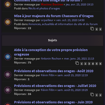
Comment mettre une image sur le forum ?
Dernier message par
Maxime Daviron
«
jeu. avr. 23, 2020 19:13
Posté dans
Récits et photos d'orages
Mise à jour majeure du forum Chasseurs d'Orages
Dernier message par
orpailleur
«
ven. oct. 23, 2020 14:50
Posté dans
Annonces, actualités et information du site et du forum
Réponses :
22
1
2
Sujets
Aide à la conception de votre propre prévision
orageuse
Dernier message par
Antonin Rochon
«
mer. janv. 20, 2021 21:13
Réponses :
75
1
2
3
4
5
6
Prévisions et observations des orages - Août 2020
Dernier message par
Kévin Fillin
«
sam. août 15, 2020 12:19
Réponses :
1
Prévisions et observations des orages - Juillet 2020
Dernier message par
Kévin Fillin
«
sam. août 01, 2020 19:29
Réponses :
16
1
2
Prévisions et observations des orages - Juin 2020