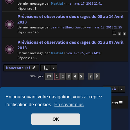
Dernier message par
Martial
«
mer. avr. 17, 2013 22:41
Réponses :
1
Prévisions et observation des orages du 08 au 14 Avril
2013
Dernier message par
Jean-matthieu Garot
«
ven. avr. 12, 2013 22:25
Réponses :
20
1
2
Prévisions et observation des orages du 01 au 07 Avril
2013
Dernier message par
Martial
«
ven. avr. 05, 2013 14:09
Réponses :
6
Nouveau sujet
Page
1
sur
7
1
2
3
4
5
7
323 sujets
Suivante
…
Aller à
En poursuivant votre navigation, vous acceptez
Accueil
Index du forum
Nous contacter
l’utilisation de cookies.
En savoir plus
Purplexion style by
Ian Bradley
OK
Développé par
phpBB
® Forum Software © phpBB Limited
Traduit par
phpBB-fr.com
Confidentialité
|
Conditions