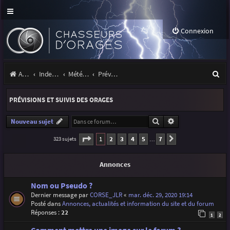
Connexion
R
Accueil
Index du forum
Météo et climatologie des orages
Prévisions et suivis des orages
e
PRÉVISIONS ET SUIVIS DES ORAGES
c
h
Rechercher
Recherche avancé
Nouveau sujet
e
Page
1
sur
7
1
2
3
4
5
7
323 sujets
Suivante
…
r
Annonces
c
h
Nom ou Pseudo ?
Dernier message par
CORSE_JLR
«
mar. déc. 29, 2020 19:14
e
Posté dans
Annonces, actualités et information du site et du forum
r
Réponses :
22
1
2