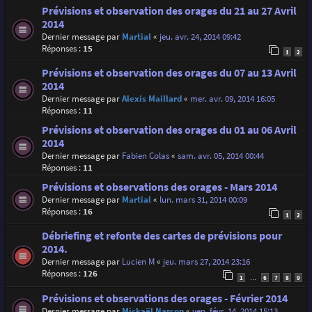
Prévisions et observation des orages du 21 au 27 Avril
2014
Dernier message par
Martial
«
jeu. avr. 24, 2014 09:42
Réponses :
15
1
2
Prévisions et observation des orages du 07 au 13 Avril
2014
Dernier message par
Alexis Maillard
«
mer. avr. 09, 2014 16:05
Réponses :
11
Prévisions et observation des orages du 01 au 06 Avril
2014
Dernier message par
Fabien Colas
«
sam. avr. 05, 2014 00:44
Réponses :
11
Prévisions et observations des orages - Mars 2014
Dernier message par
Martial
«
lun. mars 31, 2014 00:09
Réponses :
16
1
2
Débriefing et refonte des cartes de prévisions pour
2014.
Dernier message par
Lucien M
«
jeu. mars 27, 2014 23:16
Réponses :
126
1
6
7
8
9
…
Prévisions et observations des orages - Février 2014
Dernier message par
Mickaël Narçon
«
ven. févr. 14, 2014 15:13