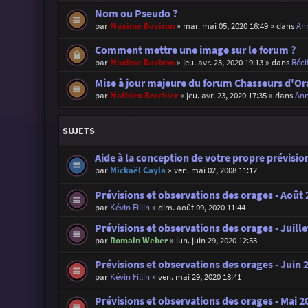
Nom ou Pseudo ?
par
Maxime Daviron
»
mar. mai 05, 2020 16:49
» dans
Ann
Comment mettre une image sur le forum ?
par
Maxime Daviron
»
jeu. avr. 23, 2020 19:13
» dans
Réci
Mise à jour majeure du forum Chasseurs d'Or
par
Mathieu Brochier
»
jeu. avr. 23, 2020 17:35
» dans
Ann
SUJETS
Aide à la conception de votre propre prévisi
par
Mickaël Cayla
»
ven. mai 02, 2008 11:12
Prévisions et observations des orages - Août
par
Kévin Fillin
»
dim. août 09, 2020 11:44
Prévisions et observations des orages - Juille
par
Romain Weber
»
lun. juin 29, 2020 12:53
Prévisions et observations des orages - Juin 
par
Kévin Fillin
»
ven. mai 29, 2020 18:41
Prévisions et observations des orages - Mai 2