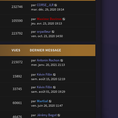
par
CORSE_JLR
232746
mar. déc. 29, 2020 19:14
par
Maxime Daviron
105590
jeu. avr. 23, 2020 19:13
par
orpailleur
223792
ven. oct. 23, 2020 14:50
VUES
DERNIER MESSAGE
par
Antonin Rochon
215072
mer. janv. 20, 2021 21:13
par
Kévin Fillin
15892
sam. août 15, 2020 12:19
par
Kévin Fillin
33745
sam. août 01, 2020 19:29
par
Martial
60661
ven. juin 26, 2020 11:47
par
Jérémy Begot
46476