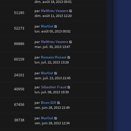
dim. août 18, 2013 09:01
par
Matthieu Vessiere
51185
dim. août 11, 2013 12:20
par
Martial
52273
lun. août 05, 2013 00:02
par
Matthieu Vessiere
96886
mar. juil. 30, 2013 13:47
par
Romain Viviani
60159
lun. juil. 22, 2013 13:28
par
Martial
24101
sam. juil. 13, 2013 21:45
par
Sébastien Fraud
40956
lun. juil. 08, 2013 19:39
par
Dean Gill
67456
ven. juin 28, 2013 21:49
par
Martial
38738
ven. juin 28, 2013 12:34