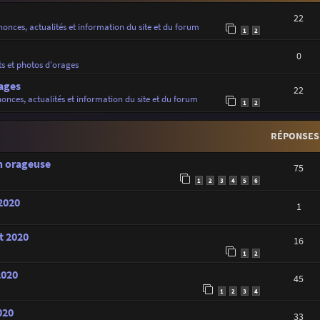
22
onces, actualités et information du site et du forum
1
2
0
ts et photos d'orages
ages
22
onces, actualités et information du site et du forum
1
2
RÉPONSES
on orageuse
75
1
2
3
4
5
6
 2020
1
t 2020
16
1
2
2020
45
1
2
3
4
020
33