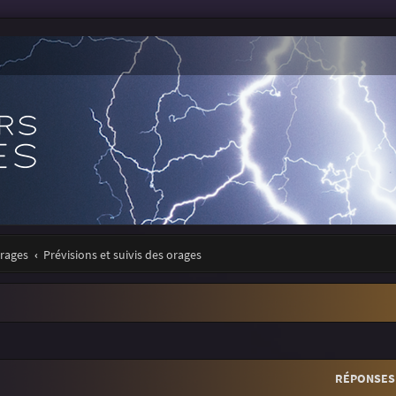
orages
Prévisions et suivis des orages
r
rche avancée
RÉPONSES