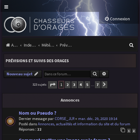
Connexion
R
Accueil
Index du forum
Météo et climatologie des orages
Prévisions et suivis des orages
e
PRÉVISIONS ET SUIVIS DES ORAGES
c
h
Rechercher
Recherche avancé
Nouveau sujet
e
Page
1
sur
7
1
2
3
4
5
7
323 sujets
Suivante
…
r
Annonces
c
h
Nom ou Pseudo ?
Dernier message par
CORSE_JLR
«
mar. déc. 29, 2020 19:14
e
Posté dans
Annonces, actualités et information du site et du forum
r
Réponses :
22
1
2