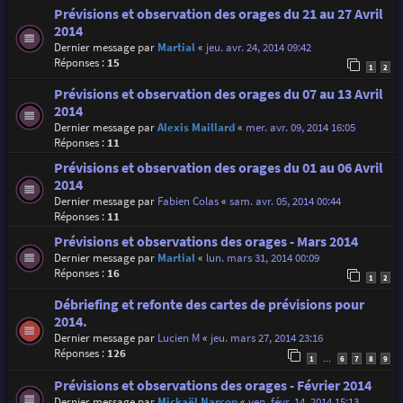
Prévisions et observation des orages du 21 au 27 Avril
2014
Dernier message par
Martial
«
jeu. avr. 24, 2014 09:42
Réponses :
15
1
2
Prévisions et observation des orages du 07 au 13 Avril
2014
Dernier message par
Alexis Maillard
«
mer. avr. 09, 2014 16:05
Réponses :
11
Prévisions et observation des orages du 01 au 06 Avril
2014
Dernier message par
Fabien Colas
«
sam. avr. 05, 2014 00:44
Réponses :
11
Prévisions et observations des orages - Mars 2014
Dernier message par
Martial
«
lun. mars 31, 2014 00:09
Réponses :
16
1
2
Débriefing et refonte des cartes de prévisions pour
2014.
Dernier message par
Lucien M
«
jeu. mars 27, 2014 23:16
Réponses :
126
1
6
7
8
9
…
Prévisions et observations des orages - Février 2014
Dernier message par
Mickaël Narçon
«
ven. févr. 14, 2014 15:13