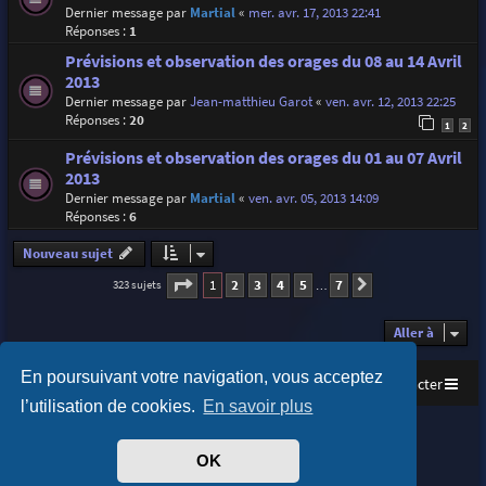
Dernier message par
Martial
«
mer. avr. 17, 2013 22:41
Réponses :
1
Prévisions et observation des orages du 08 au 14 Avril
2013
Dernier message par
Jean-matthieu Garot
«
ven. avr. 12, 2013 22:25
Réponses :
20
1
2
Prévisions et observation des orages du 01 au 07 Avril
2013
Dernier message par
Martial
«
ven. avr. 05, 2013 14:09
Réponses :
6
Nouveau sujet
Page
1
sur
7
1
2
3
4
5
7
323 sujets
Suivante
…
Aller à
En poursuivant votre navigation, vous acceptez
Accueil
Index du forum
Nous contacter
l’utilisation de cookies.
En savoir plus
Purplexion style by
Ian Bradley
Développé par
phpBB
® Forum Software © phpBB Limited
OK
Traduit par
phpBB-fr.com
Confidentialité
|
Conditions