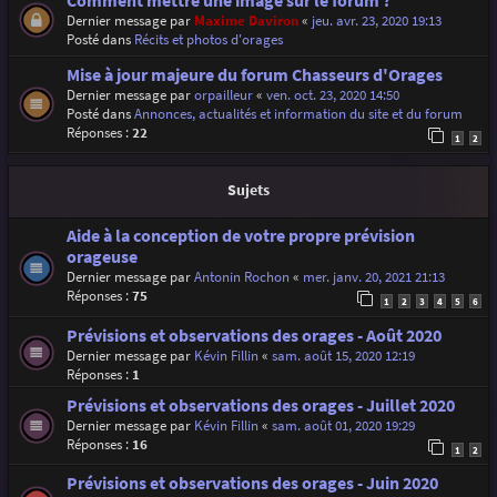
Comment mettre une image sur le forum ?
Dernier message par
Maxime Daviron
«
jeu. avr. 23, 2020 19:13
Posté dans
Récits et photos d'orages
Mise à jour majeure du forum Chasseurs d'Orages
Dernier message par
orpailleur
«
ven. oct. 23, 2020 14:50
Posté dans
Annonces, actualités et information du site et du forum
Réponses :
22
1
2
Sujets
Aide à la conception de votre propre prévision
orageuse
Dernier message par
Antonin Rochon
«
mer. janv. 20, 2021 21:13
Réponses :
75
1
2
3
4
5
6
Prévisions et observations des orages - Août 2020
Dernier message par
Kévin Fillin
«
sam. août 15, 2020 12:19
Réponses :
1
Prévisions et observations des orages - Juillet 2020
Dernier message par
Kévin Fillin
«
sam. août 01, 2020 19:29
Réponses :
16
1
2
Prévisions et observations des orages - Juin 2020