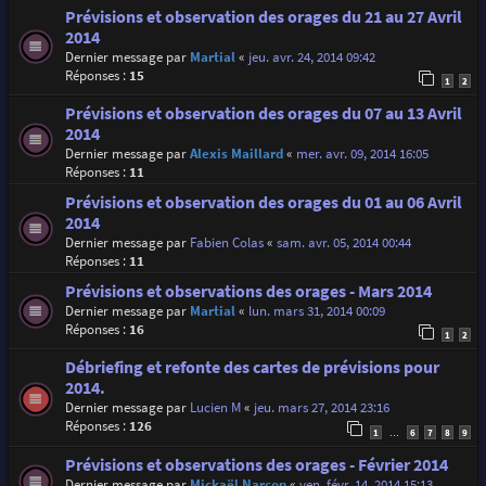
Prévisions et observation des orages du 21 au 27 Avril
2014
Dernier message par
Martial
«
jeu. avr. 24, 2014 09:42
Réponses :
15
1
2
Prévisions et observation des orages du 07 au 13 Avril
2014
Dernier message par
Alexis Maillard
«
mer. avr. 09, 2014 16:05
Réponses :
11
Prévisions et observation des orages du 01 au 06 Avril
2014
Dernier message par
Fabien Colas
«
sam. avr. 05, 2014 00:44
Réponses :
11
Prévisions et observations des orages - Mars 2014
Dernier message par
Martial
«
lun. mars 31, 2014 00:09
Réponses :
16
1
2
Débriefing et refonte des cartes de prévisions pour
2014.
Dernier message par
Lucien M
«
jeu. mars 27, 2014 23:16
Réponses :
126
1
6
7
8
9
…
Prévisions et observations des orages - Février 2014
Dernier message par
Mickaël Narçon
«
ven. févr. 14, 2014 15:13