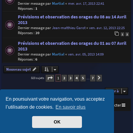
Dernier message par
Martial
«
mer. avr. 17, 2013 22:41
Réponses :
1
Prévisions et observation des orages du 08 au 14 Avril
2013
Dernier message par
Jean-matthieu Garot
«
ven. avr. 12, 2013 22:25
Réponses :
20
1
2
Prévisions et observation des orages du 01 au 07 Avril
2013
Dernier message par
Martial
«
ven. avr. 05, 2013 14:09
Réponses :
6
Nouveau sujet
Page
1
sur
7
1
2
3
4
5
7
323 sujets
Suivante
…
Aller à
En poursuivant votre navigation, vous acceptez
Accueil
Index du forum
Nous contacter
l’utilisation de cookies.
En savoir plus
Purplexion style by
Ian Bradley
OK
Développé par
phpBB
® Forum Software © phpBB Limited
Traduit par
phpBB-fr.com
Confidentialité
|
Conditions