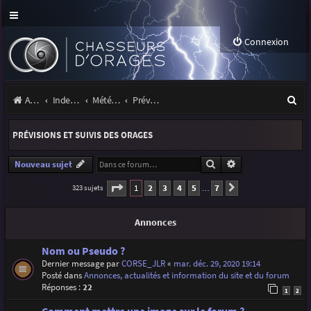
Connexion
R
Accueil
Index du forum
Météo et climatologie des orages
Prévisions et suivis des orages
e
PRÉVISIONS ET SUIVIS DES ORAGES
c
h
Rechercher
Recherche avancé
Nouveau sujet
e
Page
1
sur
7
1
2
3
4
5
7
323 sujets
Suivante
…
r
Annonces
c
h
Nom ou Pseudo ?
Dernier message par
CORSE_JLR
«
mar. déc. 29, 2020 19:14
e
Posté dans
Annonces, actualités et information du site et du forum
r
Réponses :
22
1
2