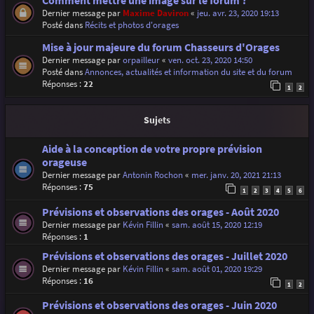
Comment mettre une image sur le forum ?
Dernier message par
Maxime Daviron
«
jeu. avr. 23, 2020 19:13
Posté dans
Récits et photos d'orages
Mise à jour majeure du forum Chasseurs d'Orages
Dernier message par
orpailleur
«
ven. oct. 23, 2020 14:50
Posté dans
Annonces, actualités et information du site et du forum
Réponses :
22
1
2
Sujets
Aide à la conception de votre propre prévision
orageuse
Dernier message par
Antonin Rochon
«
mer. janv. 20, 2021 21:13
Réponses :
75
1
2
3
4
5
6
Prévisions et observations des orages - Août 2020
Dernier message par
Kévin Fillin
«
sam. août 15, 2020 12:19
Réponses :
1
Prévisions et observations des orages - Juillet 2020
Dernier message par
Kévin Fillin
«
sam. août 01, 2020 19:29
Réponses :
16
1
2
Prévisions et observations des orages - Juin 2020