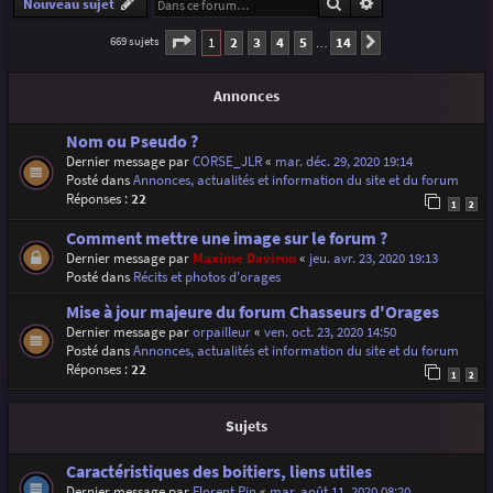
Rechercher
Recherche avancé
Nouveau sujet
Page
1
sur
14
1
2
3
4
5
14
669 sujets
Suivante
…
Annonces
Nom ou Pseudo ?
Dernier message par
CORSE_JLR
«
mar. déc. 29, 2020 19:14
Posté dans
Annonces, actualités et information du site et du forum
Réponses :
22
1
2
Comment mettre une image sur le forum ?
Dernier message par
Maxime Daviron
«
jeu. avr. 23, 2020 19:13
Posté dans
Récits et photos d'orages
Mise à jour majeure du forum Chasseurs d'Orages
Dernier message par
orpailleur
«
ven. oct. 23, 2020 14:50
Posté dans
Annonces, actualités et information du site et du forum
Réponses :
22
1
2
Sujets
Caractéristiques des boitiers, liens utiles
Dernier message par
Florent Pin
«
mar. août 11, 2020 08:20