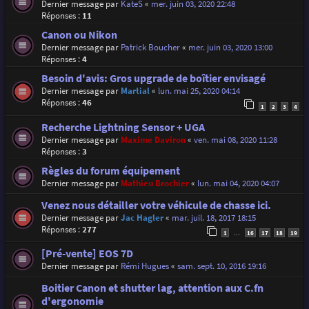
Dernier message par
KateS
«
mer. juin 03, 2020 22:48
Réponses :
11
Canon ou Nikon
Dernier message par
Patrick Boucher
«
mer. juin 03, 2020 13:00
Réponses :
4
Besoin d'avis: Gros upgrade de boîtier envisagé
Dernier message par
Martial
«
lun. mai 25, 2020 04:14
Réponses :
46
1
2
3
4
Recherche Lightning Sensor + UGA
Dernier message par
Maxime Daviron
«
ven. mai 08, 2020 11:28
Réponses :
3
Règles du forum équipement
Dernier message par
Mathieu Brochier
«
lun. mai 04, 2020 04:07
Venez nous détailler votre véhicule de chasse ici.
Dernier message par
Jac Hagler
«
mar. juil. 18, 2017 18:15
Réponses :
277
1
16
17
18
19
…
[Pré-vente] EOS 7D
Dernier message par
Rémi Hugues
«
sam. sept. 10, 2016 19:16
Boitier Canon et shutter lag, attention aux C.fn
d'ergonomie