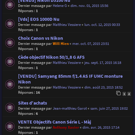
[VENDS] Nikon D5100 Nu
Dernier message par
Helene G
«
dim. nov. 01, 2015 15:56
Réponses :
1
[Vds] EOS 1000D Nu
Dernier message par
Matthieu Vessiere
«
lun. oct. 12, 2015 00:33
Réponses :
1
Choix Canon vs Nikon
Dernier message par
Will Hien
«
mer. oct. 07, 2015 23:51
Réponses :
1
Cède objectif Nikon 50/1,8 G AFS
Dernier message par
Matthieu Vessiere
«
jeu. sept. 17, 2015 16:18
Réponses :
1
[VENDU] Samyang 85mm f/1.4 AS IF UMC monture
Nikon
Dernier message par
Matthieu Vessiere
«
dim. août 23, 2015 18:52
Réponses :
16
1
2
Sites d'achats
Dernier message par
Jean-matthieu Garot
«
sam. juin 27, 2015 19:02
Réponses :
6
VENTE Objectifs Canon Série L - Màj
Dernier message par
Anthony Xavier
«
dim. avr. 26, 2015 17:14
Réponses :
1