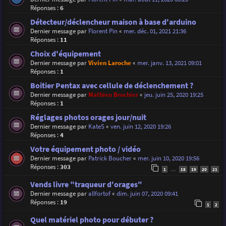
Réponses :
6
Détecteur/déclencheur maison à base d'arduino
Dernier message par
Florent Pin
«
mer. déc. 01, 2021 21:36
Réponses :
11
Choix d'équipement
Dernier message par
Vivien Laroche
«
mer. janv. 13, 2021 09:01
Réponses :
1
Boitier Pentax avec cellule de déclenchement ?
Dernier message par
Mathieu Brochier
«
jeu. juin 25, 2020 19:25
Réponses :
1
Réglages photos orages jour/nuit
Dernier message par
KateS
«
ven. juin 12, 2020 19:26
Réponses :
4
Votre équipement photo / vidéo
Dernier message par
Patrick Boucher
«
mer. juin 10, 2020 19:56
Réponses :
303
1
18
19
20
21
…
Vends livre "traqueur d'orages"
Dernier message par
allfortof
«
dim. juin 07, 2020 09:41
Réponses :
19
1
2
Quel matériel photo pour débuter ?