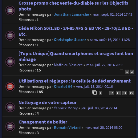
Grosse promo chez vente-du-diable sur les Objectifs
photo
Dernier message par
Jonathan Lamarche
«
mar. sept. 02, 2014 17:43
Réponses :
1
Cède Nikon 50/1.8D - 24-85 AFS G ED VR - 28-70/2.8 ED -
Etc.
Dernier message par
Christophe Suarez
«
sam. août 16, 2014 11:28
Réponses :
1
[Topic Unique]Quand smartphones et orages font bon
ménage
Dernier message par
Matthieu Vessiere
«
mar. juil. 22, 2014 20:11
Réponses :
15
1
2
Utilisations et réglages : la cellule de déclenchement
Dernier message par
Charlot 94
«
ven. juil. 18, 2014 00:16
Réponses :
185
1
10
11
12
13
…
Nettoyage de votre capteur
Dernier message par
Yannick Morey
«
jeu. juil. 03, 2014 22:14
Réponses :
4
Changement de boitier
Dernier message par
Romain Viviani
«
mer. mai 28, 2014 08:00
Réponses :
3