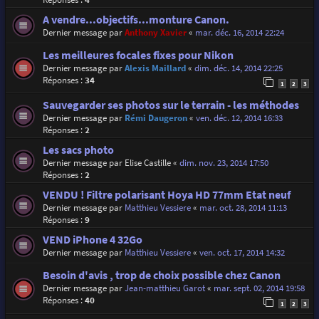
A vendre...objectifs...monture Canon.
Dernier message par
Anthony Xavier
«
mar. déc. 16, 2014 22:24
Les meilleures focales fixes pour Nikon
Dernier message par
Alexis Maillard
«
dim. déc. 14, 2014 22:25
Réponses :
34
1
2
3
Sauvegarder ses photos sur le terrain - les méthodes
Dernier message par
Rémi Daugeron
«
ven. déc. 12, 2014 16:33
Réponses :
2
Les sacs photo
Dernier message par
Elise Castille
«
dim. nov. 23, 2014 17:50
Réponses :
2
VENDU ! Filtre polarisant Hoya HD 77mm Etat neuf
Dernier message par
Matthieu Vessiere
«
mar. oct. 28, 2014 11:13
Réponses :
9
VEND iPhone 4 32Go
Dernier message par
Matthieu Vessiere
«
ven. oct. 17, 2014 14:32
Besoin d'avis , trop de choix possible chez Canon
Dernier message par
Jean-matthieu Garot
«
mar. sept. 02, 2014 19:58
Réponses :
40
1
2
3