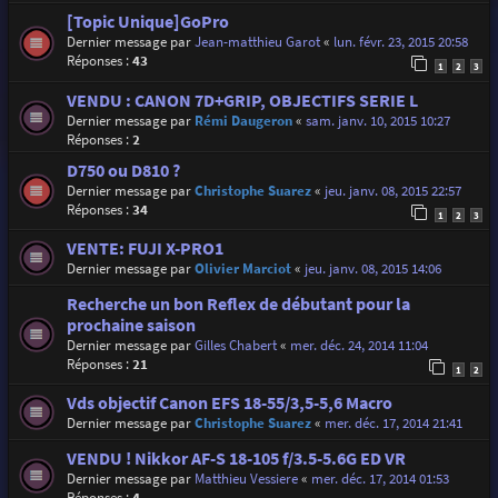
[Topic Unique]GoPro
Dernier message par
Jean-matthieu Garot
«
lun. févr. 23, 2015 20:58
Réponses :
43
1
2
3
VENDU : CANON 7D+GRIP, OBJECTIFS SERIE L
Dernier message par
Rémi Daugeron
«
sam. janv. 10, 2015 10:27
Réponses :
2
D750 ou D810 ?
Dernier message par
Christophe Suarez
«
jeu. janv. 08, 2015 22:57
Réponses :
34
1
2
3
VENTE: FUJI X-PRO1
Dernier message par
Olivier Marciot
«
jeu. janv. 08, 2015 14:06
Recherche un bon Reflex de débutant pour la
prochaine saison
Dernier message par
Gilles Chabert
«
mer. déc. 24, 2014 11:04
Réponses :
21
1
2
Vds objectif Canon EFS 18-55/3,5-5,6 Macro
Dernier message par
Christophe Suarez
«
mer. déc. 17, 2014 21:41
VENDU ! Nikkor AF-S 18-105 f/3.5-5.6G ED VR
Dernier message par
Matthieu Vessiere
«
mer. déc. 17, 2014 01:53
Réponses :
4