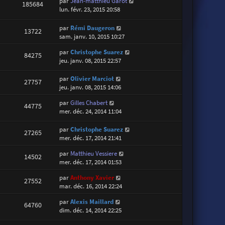
par
Jean-matthieu Garot
185684
lun. févr. 23, 2015 20:58
par
Rémi Daugeron
13722
sam. janv. 10, 2015 10:27
par
Christophe Suarez
84275
jeu. janv. 08, 2015 22:57
par
Olivier Marciot
27757
jeu. janv. 08, 2015 14:06
par
Gilles Chabert
44775
mer. déc. 24, 2014 11:04
par
Christophe Suarez
27265
mer. déc. 17, 2014 21:41
par
Matthieu Vessiere
14502
mer. déc. 17, 2014 01:53
par
Anthony Xavier
27552
mar. déc. 16, 2014 22:24
par
Alexis Maillard
64760
dim. déc. 14, 2014 22:25