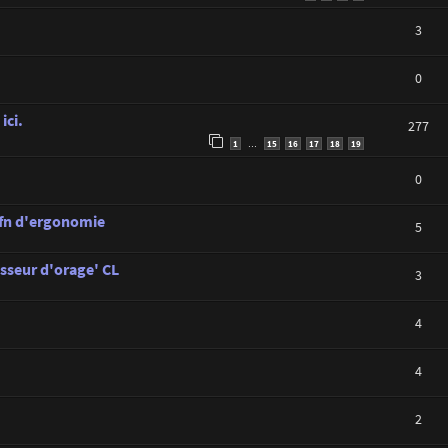
3
0
ici.
277
1
15
16
17
18
19
…
0
C.fn d'ergonomie
5
sseur d'orage' CL
3
4
4
2