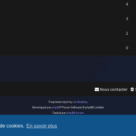
4
3
2
0
Nous contacter
Purplexion style by
Ian Bradley
Développé par
phpBB
® Forum Software © phpBB Limited
Traduit par
phpBB-fr.com
Confidentialité
|
Conditions
 de cookies.
En savoir plus