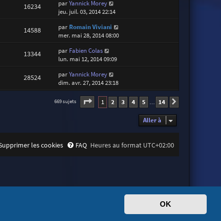
par
Yannick Morey
16234
jeu. juil. 03, 2014 22:14
par
Romain Viviani
14588
mer. mai 28, 2014 08:00
par
Fabien Colas
13344
lun. mai 12, 2014 09:09
par
Yannick Morey
28524
dim. avr. 27, 2014 23:18
Page
1
sur
14
1
2
3
4
5
14
669 sujets
Suivante
…
Aller à
Supprimer les cookies
FAQ
Heures au format
UTC+02:00
OK