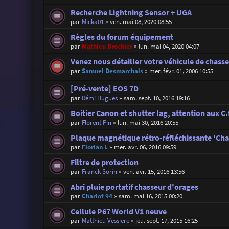
Recherche Lightning Sensor + UGA
par
Micka01
»
ven. mai 08, 2020 08:55
Règles du forum équipement
par
Mathieu Brochier
»
lun. mai 04, 2020 04:07
Venez nous détailler votre véhicule de chasse 
par
Samuel Desmarchais
»
mer. févr. 01, 2006 10:55
[Pré-vente] EOS 7D
par
Rémi Hugues
»
sam. sept. 10, 2016 19:16
Boitier Canon et shutter lag, attention aux 
par
Florent Pin
»
lun. mai 30, 2016 20:55
Plaque magnétique rétro-réfléchissante 'Cha
par
Florian L
»
mer. avr. 06, 2016 09:59
Filtre de protection
par
Franck Sorin
»
ven. avr. 15, 2016 13:56
Abri pluie portatif chasseur d'orages
par
Charlot 94
»
sam. mai 16, 2015 00:20
Cellule P67 World V1 neuve
par
Matthieu Vessiere
»
jeu. sept. 17, 2015 16:25