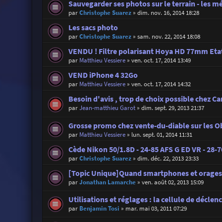
Sauvegarder ses photos sur le terrain - les 
par
Christophe Suarez
»
dim. nov. 16, 2014 18:28
Les sacs photo
par
Christophe Suarez
»
sam. nov. 22, 2014 18:08
VENDU ! Filtre polarisant Hoya HD 77mm Eta
par
Matthieu Vessiere
»
ven. oct. 17, 2014 13:49
VEND iPhone 4 32Go
par
Matthieu Vessiere
»
ven. oct. 17, 2014 14:32
Besoin d'avis , trop de choix possible chez C
par
Jean-matthieu Garot
»
dim. sept. 29, 2013 21:37
Grosse promo chez vente-du-diable sur les Ob
par
Matthieu Vessiere
»
lun. sept. 01, 2014 11:31
Cède Nikon 50/1.8D - 24-85 AFS G ED VR - 28-70
par
Christophe Suarez
»
dim. déc. 22, 2013 23:33
[Topic Unique]Quand smartphones et orages
par
Jonathan Lamarche
»
ven. août 02, 2013 15:09
Utilisations et réglages : la cellule de décle
par
Benjamin Tosi
»
mar. mai 03, 2011 07:29