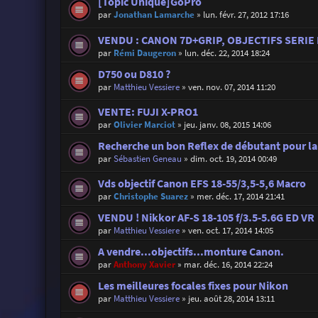
[Topic Unique]GoPro
par
Jonathan Lamarche
»
lun. févr. 27, 2012 17:16
VENDU : CANON 7D+GRIP, OBJECTIFS SERIE 
par
Rémi Daugeron
»
lun. déc. 22, 2014 18:24
D750 ou D810 ?
par
Matthieu Vessiere
»
ven. nov. 07, 2014 11:20
VENTE: FUJI X-PRO1
par
Olivier Marciot
»
jeu. janv. 08, 2015 14:06
Recherche un bon Reflex de débutant pour la
par
Sébastien Geneau
»
dim. oct. 19, 2014 00:49
Vds objectif Canon EFS 18-55/3,5-5,6 Macro
par
Christophe Suarez
»
mer. déc. 17, 2014 21:41
VENDU ! Nikkor AF-S 18-105 f/3.5-5.6G ED VR
par
Matthieu Vessiere
»
ven. oct. 17, 2014 14:05
A vendre...objectifs...monture Canon.
par
Anthony Xavier
»
mar. déc. 16, 2014 22:24
Les meilleures focales fixes pour Nikon
par
Matthieu Vessiere
»
jeu. août 28, 2014 13:11