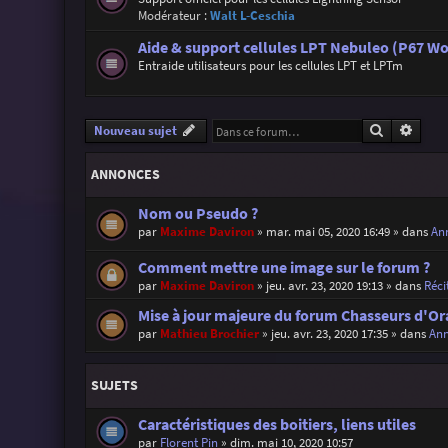
Modérateur :
Walt L-Ceschia
Aide & support cellules LPT Nebuleo (P67 Wo
Entraide utilisateurs pour les cellules LPT et LPTm
Recherche
Reche
Nouveau sujet
ANNONCES
Nom ou Pseudo ?
par
Maxime Daviron
»
mar. mai 05, 2020 16:49
» dans
Ann
Comment mettre une image sur le forum ?
par
Maxime Daviron
»
jeu. avr. 23, 2020 19:13
» dans
Réci
Mise à jour majeure du forum Chasseurs d'Or
par
Mathieu Brochier
»
jeu. avr. 23, 2020 17:35
» dans
Ann
SUJETS
Caractéristiques des boitiers, liens utiles
par
Florent Pin
»
dim. mai 10, 2020 10:57