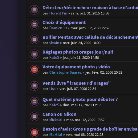
Détecteur/déclencheur maison à base d'ardu
par
Florent Pin
»
sam. oct. 31, 2015 15:56
Choix d'équipement
par
Damien 13
»
mar. janv. 12, 2021 22:28
Boitier Pentax avec cellule de déclenchement
par
ylvain
»
mer. juin 24, 2020 10:00
Réglages photos orages jour/nuit
par
KateS
»
jeu. juin 11, 2020 14:50
Votre équipement photo / vidéo
par
Christophe Suarez
»
jeu. févr. 02, 2006 20:32
Vends livre "traqueur d'orages"
par
Lisa
»
ven. juil. 07, 2006 22:34
Quel matériel photo pour débuter ?
par
KateS
»
dim. mai 17, 2020 17:17
Canon ou Nikon
par
Micka01
»
mar. mai 12, 2020 17:52
Besoin d'avis: Gros upgrade de boîtier envis
par
Martial
»
ven. mai 08, 2020 22:25