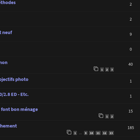
méthodes
2
2
t neuf
9
0
anon
40
1
2
3
jectifs photo
1
/2.8 ED - Etc.
1
 font bon ménage
15
1
2
nchement
185
1
9
10
11
12
13
…