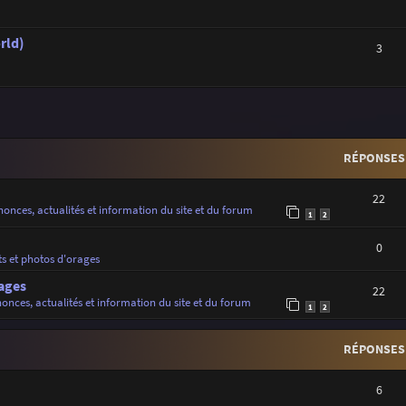
rld)
3
r
rche avancée
RÉPONSES
22
onces, actualités et information du site et du forum
1
2
0
ts et photos d'orages
ages
22
onces, actualités et information du site et du forum
1
2
RÉPONSES
6