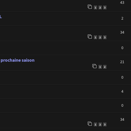
43
1
2
3
L
2
34
1
2
3
0
 prochaine saison
21
1
2
0
4
0
34
1
2
3