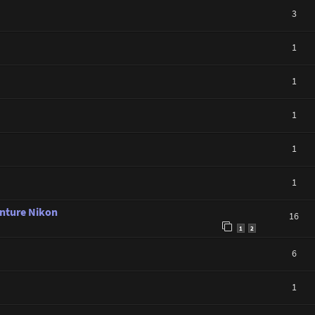
3
1
1
1
1
1
nture Nikon
16
1
2
6
1