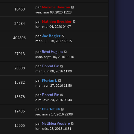
par
Maxime Daviron
10453
ven. mai 08, 2020 11:28
par
Mathieu Brochier
24534
lun. mai 04, 2020 04:07
par
Jac Hagler
402896
mar. juil. 18, 2017 18:15
par
Rémi Hugues
27913
sam. sept. 10, 2016 19:16
par
Florent Pin
20308
mer. juin 08, 2016 11:09
par
Florian L
15782
mer. avr. 27, 2016 11:50
par
Florent Pin
15678
dim. avr. 24, 2016 09:44
par
Charlot 94
17435
jeu. mars 17, 2016 22:08
par
Matthieu Vessiere
15905
lun. déc. 28, 2015 16:31