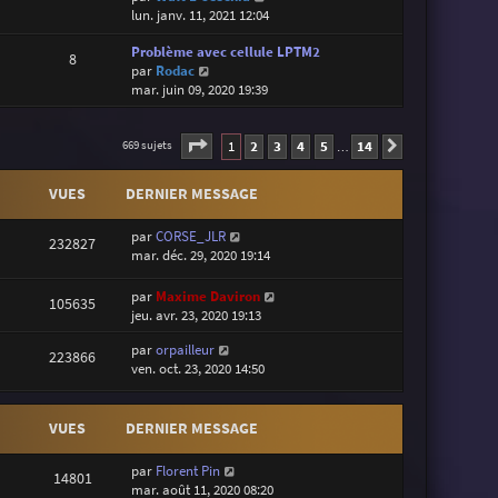
o
lun. janv. 11, 2021 12:04
i
Problème avec cellule LPTM2
r
8
V
par
Rodac
l
o
mar. juin 09, 2020 19:39
e
i
d
r
e
Page
1
sur
14
l
1
2
3
4
5
14
r
669 sujets
Suivante
…
e
n
d
i
VUES
DERNIER MESSAGE
e
e
r
r
par
CORSE_JLR
n
m
232827
mar. déc. 29, 2020 19:14
i
e
e
s
par
Maxime Daviron
r
s
105635
jeu. avr. 23, 2020 19:13
m
a
e
g
par
orpailleur
s
e
223866
ven. oct. 23, 2020 14:50
s
a
g
VUES
DERNIER MESSAGE
e
par
Florent Pin
14801
mar. août 11, 2020 08:20