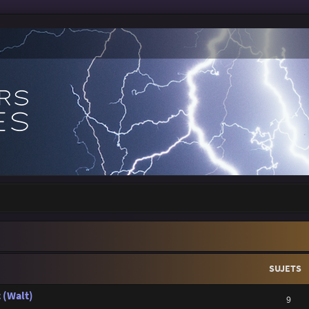
SUJETS
 (Walt)
9