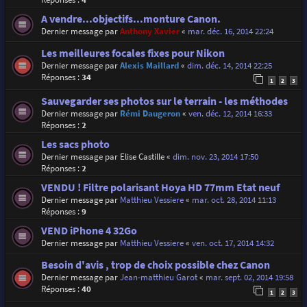
A vendre...objectifs...monture Canon.
Dernier message par
Anthony Xavier
«
mar. déc. 16, 2014 22:24
Les meilleures focales fixes pour Nikon
Dernier message par
Alexis Maillard
«
dim. déc. 14, 2014 22:25
Réponses :
34
1
2
3
Sauvegarder ses photos sur le terrain - les méthodes
Dernier message par
Rémi Daugeron
«
ven. déc. 12, 2014 16:33
Réponses :
2
Les sacs photo
Dernier message par
Elise Castille
«
dim. nov. 23, 2014 17:50
Réponses :
2
VENDU ! Filtre polarisant Hoya HD 77mm Etat neuf
Dernier message par
Matthieu Vessiere
«
mar. oct. 28, 2014 11:13
Réponses :
9
VEND iPhone 4 32Go
Dernier message par
Matthieu Vessiere
«
ven. oct. 17, 2014 14:32
Besoin d'avis , trop de choix possible chez Canon
Dernier message par
Jean-matthieu Garot
«
mar. sept. 02, 2014 19:58
Réponses :
40
1
2
3