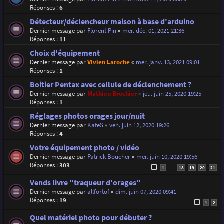
Réponses :
6
Détecteur/déclencheur maison à base d'arduino
Dernier message par
Florent Pin
«
mer. déc. 01, 2021 21:36
Réponses :
11
Choix d'équipement
Dernier message par
Vivien Laroche
«
mer. janv. 13, 2021 09:01
Réponses :
1
Boitier Pentax avec cellule de déclenchement ?
Dernier message par
Mathieu Brochier
«
jeu. juin 25, 2020 19:25
Réponses :
1
Réglages photos orages jour/nuit
Dernier message par
KateS
«
ven. juin 12, 2020 19:26
Réponses :
4
Votre équipement photo / vidéo
Dernier message par
Patrick Boucher
«
mer. juin 10, 2020 19:56
Réponses :
303
1
18
19
20
21
…
Vends livre "traqueur d'orages"
Dernier message par
allfortof
«
dim. juin 07, 2020 09:41
Réponses :
19
1
2
Quel matériel photo pour débuter ?