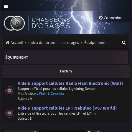
Connexion
R
Accueil
Index du forum
Les orages
Équipement
e
ÉQUIPEMENT
c
h
Forum
e
Aide & support cellules Radio Ham Electronic (Walt)
r
Support officiel pour les cellules Lightning Sensor
Modérateur :
Walt L-Ceschia
c
Sujets :
9
h
Aide & support cellules LPT Nebuleo (P67 World)
e
Entraide utilisateurs pour les cellules LPT et LPTm
Sujets :
3
r