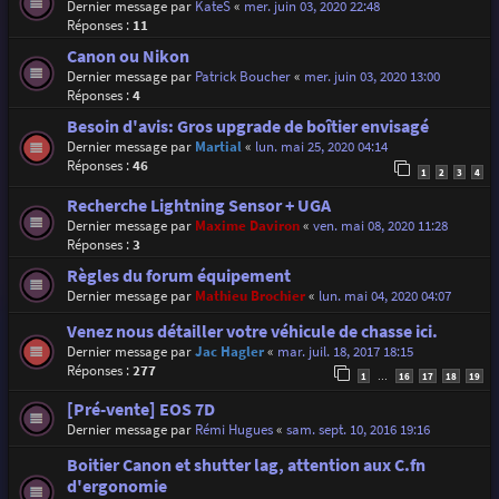
Dernier message par
KateS
«
mer. juin 03, 2020 22:48
Réponses :
11
Canon ou Nikon
Dernier message par
Patrick Boucher
«
mer. juin 03, 2020 13:00
Réponses :
4
Besoin d'avis: Gros upgrade de boîtier envisagé
Dernier message par
Martial
«
lun. mai 25, 2020 04:14
Réponses :
46
1
2
3
4
Recherche Lightning Sensor + UGA
Dernier message par
Maxime Daviron
«
ven. mai 08, 2020 11:28
Réponses :
3
Règles du forum équipement
Dernier message par
Mathieu Brochier
«
lun. mai 04, 2020 04:07
Venez nous détailler votre véhicule de chasse ici.
Dernier message par
Jac Hagler
«
mar. juil. 18, 2017 18:15
Réponses :
277
1
16
17
18
19
…
[Pré-vente] EOS 7D
Dernier message par
Rémi Hugues
«
sam. sept. 10, 2016 19:16
Boitier Canon et shutter lag, attention aux C.fn
d'ergonomie