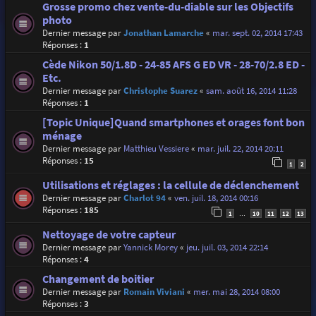
Grosse promo chez vente-du-diable sur les Objectifs
photo
Dernier message par
Jonathan Lamarche
«
mar. sept. 02, 2014 17:43
Réponses :
1
Cède Nikon 50/1.8D - 24-85 AFS G ED VR - 28-70/2.8 ED -
Etc.
Dernier message par
Christophe Suarez
«
sam. août 16, 2014 11:28
Réponses :
1
[Topic Unique]Quand smartphones et orages font bon
ménage
Dernier message par
Matthieu Vessiere
«
mar. juil. 22, 2014 20:11
Réponses :
15
1
2
Utilisations et réglages : la cellule de déclenchement
Dernier message par
Charlot 94
«
ven. juil. 18, 2014 00:16
Réponses :
185
1
10
11
12
13
…
Nettoyage de votre capteur
Dernier message par
Yannick Morey
«
jeu. juil. 03, 2014 22:14
Réponses :
4
Changement de boitier
Dernier message par
Romain Viviani
«
mer. mai 28, 2014 08:00
Réponses :
3