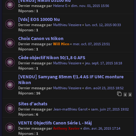
[VENDS] Nikon D5100 Nu
Dernier message par
Helene G
«
dim. nov. 01, 2015 15:56
Réponses :
1
[Vds] EOS 1000D Nu
Dernier message par
Matthieu Vessiere
«
lun. oct. 12, 2015 00:33
Réponses :
1
Choix Canon vs Nikon
Dernier message par
Will Hien
«
mer. oct. 07, 2015 23:51
Réponses :
1
Cède objectif Nikon 50/1,8 G AFS
Dernier message par
Matthieu Vessiere
«
jeu. sept. 17, 2015 16:18
Réponses :
1
[VENDU] Samyang 85mm f/1.4 AS IF UMC monture
Nikon
Dernier message par
Matthieu Vessiere
«
dim. août 23, 2015 18:52
Réponses :
16
1
2
Sites d'achats
Dernier message par
Jean-matthieu Garot
«
sam. juin 27, 2015 19:02
Réponses :
6
VENTE Objectifs Canon Série L - Màj
Dernier message par
Anthony Xavier
«
dim. avr. 26, 2015 17:14
Réponses :
1