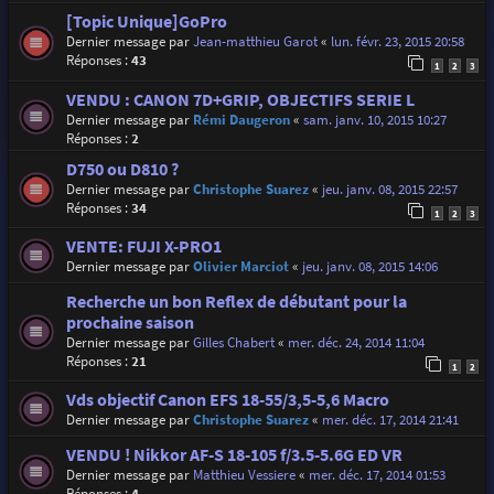
[Topic Unique]GoPro
Dernier message par
Jean-matthieu Garot
«
lun. févr. 23, 2015 20:58
Réponses :
43
1
2
3
VENDU : CANON 7D+GRIP, OBJECTIFS SERIE L
Dernier message par
Rémi Daugeron
«
sam. janv. 10, 2015 10:27
Réponses :
2
D750 ou D810 ?
Dernier message par
Christophe Suarez
«
jeu. janv. 08, 2015 22:57
Réponses :
34
1
2
3
VENTE: FUJI X-PRO1
Dernier message par
Olivier Marciot
«
jeu. janv. 08, 2015 14:06
Recherche un bon Reflex de débutant pour la
prochaine saison
Dernier message par
Gilles Chabert
«
mer. déc. 24, 2014 11:04
Réponses :
21
1
2
Vds objectif Canon EFS 18-55/3,5-5,6 Macro
Dernier message par
Christophe Suarez
«
mer. déc. 17, 2014 21:41
VENDU ! Nikkor AF-S 18-105 f/3.5-5.6G ED VR
Dernier message par
Matthieu Vessiere
«
mer. déc. 17, 2014 01:53
Réponses :
4