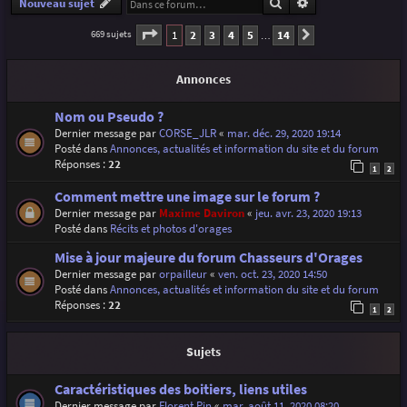
Rechercher
Recherche avancé
Nouveau sujet
Page
1
sur
14
1
2
3
4
5
14
669 sujets
Suivante
…
Annonces
Nom ou Pseudo ?
Dernier message par
CORSE_JLR
«
mar. déc. 29, 2020 19:14
Posté dans
Annonces, actualités et information du site et du forum
Réponses :
22
1
2
Comment mettre une image sur le forum ?
Dernier message par
Maxime Daviron
«
jeu. avr. 23, 2020 19:13
Posté dans
Récits et photos d'orages
Mise à jour majeure du forum Chasseurs d'Orages
Dernier message par
orpailleur
«
ven. oct. 23, 2020 14:50
Posté dans
Annonces, actualités et information du site et du forum
Réponses :
22
1
2
Sujets
Caractéristiques des boitiers, liens utiles
Dernier message par
Florent Pin
«
mar. août 11, 2020 08:20