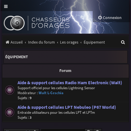
Connexion
R
Accueil
Index du forum
Les orages
Équipement
e
ÉQUIPEMENT
c
h
Forum
e
Aide & support cellules Radio Ham Electronic (Walt)
r
Support officiel pour les cellules Lightning Sensor
Modérateur :
Walt L-Ceschia
c
Sujets :
9
h
Aide & support cellules LPT Nebuleo (P67 World)
e
Entraide utilisateurs pour les cellules LPT et LPTm
Sujets :
3
r