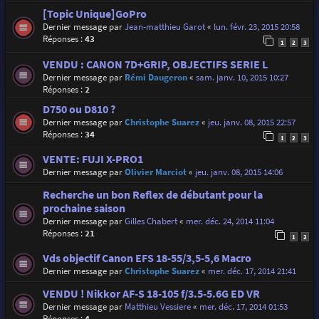
[Topic Unique]GoPro
Dernier message par
Jean-matthieu Garot
«
lun. févr. 23, 2015 20:58
Réponses :
43
1
2
3
VENDU : CANON 7D+GRIP, OBJECTIFS SERIE L
Dernier message par
Rémi Daugeron
«
sam. janv. 10, 2015 10:27
Réponses :
2
D750 ou D810 ?
Dernier message par
Christophe Suarez
«
jeu. janv. 08, 2015 22:57
Réponses :
34
1
2
3
VENTE: FUJI X-PRO1
Dernier message par
Olivier Marciot
«
jeu. janv. 08, 2015 14:06
Recherche un bon Reflex de débutant pour la
prochaine saison
Dernier message par
Gilles Chabert
«
mer. déc. 24, 2014 11:04
Réponses :
21
1
2
Vds objectif Canon EFS 18-55/3,5-5,6 Macro
Dernier message par
Christophe Suarez
«
mer. déc. 17, 2014 21:41
VENDU ! Nikkor AF-S 18-105 f/3.5-5.6G ED VR
Dernier message par
Matthieu Vessiere
«
mer. déc. 17, 2014 01:53
Réponses :
4