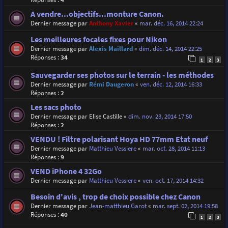
A vendre...objectifs...monture Canon.
Dernier message par
Anthony Xavier
«
mar. déc. 16, 2014 22:24
Les meilleures focales fixes pour Nikon
Dernier message par
Alexis Maillard
«
dim. déc. 14, 2014 22:25
Réponses :
34
1
2
3
Sauvegarder ses photos sur le terrain - les méthodes
Dernier message par
Rémi Daugeron
«
ven. déc. 12, 2014 16:33
Réponses :
2
Les sacs photo
Dernier message par
Elise Castille
«
dim. nov. 23, 2014 17:50
Réponses :
2
VENDU ! Filtre polarisant Hoya HD 77mm Etat neuf
Dernier message par
Matthieu Vessiere
«
mar. oct. 28, 2014 11:13
Réponses :
9
VEND iPhone 4 32Go
Dernier message par
Matthieu Vessiere
«
ven. oct. 17, 2014 14:32
Besoin d'avis , trop de choix possible chez Canon
Dernier message par
Jean-matthieu Garot
«
mar. sept. 02, 2014 19:58
Réponses :
40
1
2
3