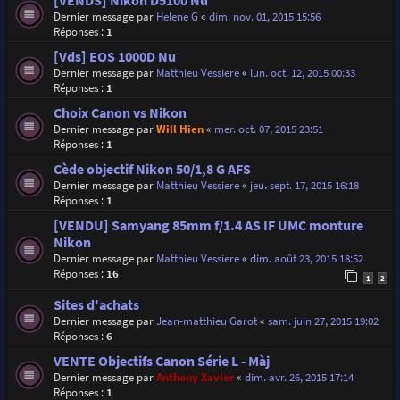
[VENDS] Nikon D5100 Nu
Dernier message par
Helene G
«
dim. nov. 01, 2015 15:56
Réponses :
1
[Vds] EOS 1000D Nu
Dernier message par
Matthieu Vessiere
«
lun. oct. 12, 2015 00:33
Réponses :
1
Choix Canon vs Nikon
Dernier message par
Will Hien
«
mer. oct. 07, 2015 23:51
Réponses :
1
Cède objectif Nikon 50/1,8 G AFS
Dernier message par
Matthieu Vessiere
«
jeu. sept. 17, 2015 16:18
Réponses :
1
[VENDU] Samyang 85mm f/1.4 AS IF UMC monture
Nikon
Dernier message par
Matthieu Vessiere
«
dim. août 23, 2015 18:52
Réponses :
16
1
2
Sites d'achats
Dernier message par
Jean-matthieu Garot
«
sam. juin 27, 2015 19:02
Réponses :
6
VENTE Objectifs Canon Série L - Màj
Dernier message par
Anthony Xavier
«
dim. avr. 26, 2015 17:14
Réponses :
1