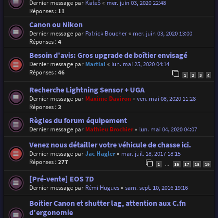
Dernier message par
KateS
«
mer. juin 03, 2020 22:48
Réponses :
11
Canon ou Nikon
Dernier message par
Patrick Boucher
«
mer. juin 03, 2020 13:00
Réponses :
4
Besoin d'avis: Gros upgrade de boîtier envisagé
Dernier message par
Martial
«
lun. mai 25, 2020 04:14
Réponses :
46
1
2
3
4
Recherche Lightning Sensor + UGA
Dernier message par
Maxime Daviron
«
ven. mai 08, 2020 11:28
Réponses :
3
Règles du forum équipement
Dernier message par
Mathieu Brochier
«
lun. mai 04, 2020 04:07
Venez nous détailler votre véhicule de chasse ici.
Dernier message par
Jac Hagler
«
mar. juil. 18, 2017 18:15
Réponses :
277
1
16
17
18
19
…
[Pré-vente] EOS 7D
Dernier message par
Rémi Hugues
«
sam. sept. 10, 2016 19:16
Boitier Canon et shutter lag, attention aux C.fn
d'ergonomie