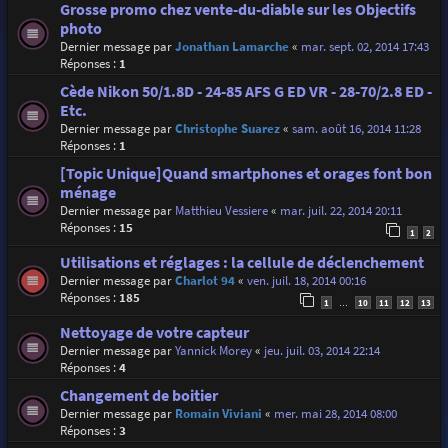
Grosse promo chez vente-du-diable sur les Objectifs
photo
Dernier message par
Jonathan Lamarche
«
mar. sept. 02, 2014 17:43
Réponses :
1
Cède Nikon 50/1.8D - 24-85 AFS G ED VR - 28-70/2.8 ED -
Etc.
Dernier message par
Christophe Suarez
«
sam. août 16, 2014 11:28
Réponses :
1
[Topic Unique]Quand smartphones et orages font bon
ménage
Dernier message par
Matthieu Vessiere
«
mar. juil. 22, 2014 20:11
Réponses :
15
1
2
Utilisations et réglages : la cellule de déclenchement
Dernier message par
Charlot 94
«
ven. juil. 18, 2014 00:16
Réponses :
185
1
10
11
12
13
…
Nettoyage de votre capteur
Dernier message par
Yannick Morey
«
jeu. juil. 03, 2014 22:14
Réponses :
4
Changement de boitier
Dernier message par
Romain Viviani
«
mer. mai 28, 2014 08:00
Réponses :
3