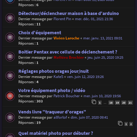
Réponses :
6
Détecteur/déclencheur maison à base d'arduino
Dernier message par
Florent Pin
«
mer. déc. 01, 2021 21:36
Réponses :
11
Choix d'équipement
Dernier message par
Vivien Laroche
«
mer. janv. 13, 2021 09:01
Réponses :
1
Boitier Pentax avec cellule de déclenchement ?
Dernier message par
Mathieu Brochier
«
jeu. juin 25, 2020 19:25
Réponses :
1
Réglages photos orages jour/nuit
Dernier message par
KateS
«
ven. juin 12, 2020 19:26
Réponses :
4
Votre équipement photo / vidéo
Dernier message par
Patrick Boucher
«
mer. juin 10, 2020 19:56
Réponses :
303
1
18
19
20
21
…
Vends livre "traqueur d'orages"
Dernier message par
allfortof
«
dim. juin 07, 2020 09:41
Réponses :
19
1
2
Quel matériel photo pour débuter ?