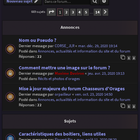
Rechercher
Recherche avancé
Nouveau sujet
Page
1
sur
14
1
2
3
4
5
14
669 sujets
Suivante
…
Annonces
Nom ou Pseudo ?
Dernier message par
CORSE_JLR
«
mar. déc. 29, 2020 19:14
Posté dans
Annonces, actualités et information du site et du forum
Réponses :
22
1
2
Comment mettre une image sur le forum ?
Dernier message par
Maxime Daviron
«
jeu. avr. 23, 2020 19:13
Posté dans
Récits et photos d'orages
Mise à jour majeure du forum Chasseurs d'Orages
Dernier message par
orpailleur
«
ven. oct. 23, 2020 14:50
Posté dans
Annonces, actualités et information du site et du forum
Réponses :
22
1
2
Sujets
Caractéristiques des boitiers, liens utiles
Dernier message par
Florent Pin
«
mar. août 11, 2020 08:20