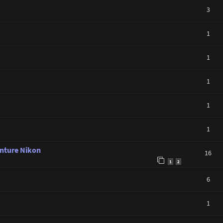
3
1
1
1
1
1
nture Nikon
16
1
2
6
1