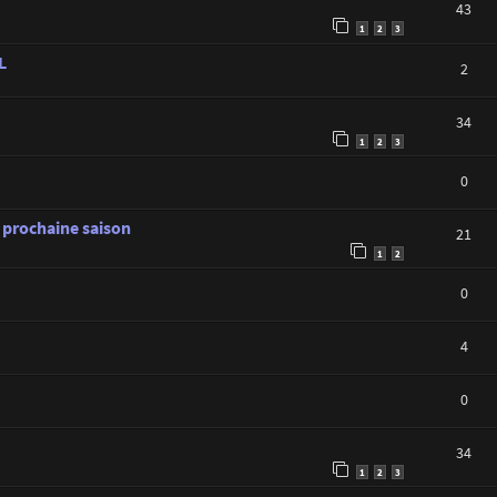
43
1
2
3
L
2
34
1
2
3
0
 prochaine saison
21
1
2
0
4
0
34
1
2
3