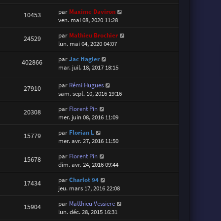
par
Maxime Daviron
10453
ven. mai 08, 2020 11:28
par
Mathieu Brochier
24529
lun. mai 04, 2020 04:07
par
Jac Hagler
402866
mar. juil. 18, 2017 18:15
par
Rémi Hugues
27910
sam. sept. 10, 2016 19:16
par
Florent Pin
20308
mer. juin 08, 2016 11:09
par
Florian L
15779
mer. avr. 27, 2016 11:50
par
Florent Pin
15678
dim. avr. 24, 2016 09:44
par
Charlot 94
17434
jeu. mars 17, 2016 22:08
par
Matthieu Vessiere
15904
lun. déc. 28, 2015 16:31