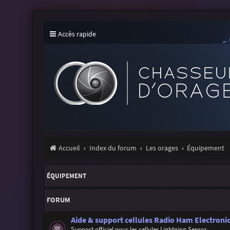
Accès rapide
Accueil
Index du forum
Les orages
Équipement
ÉQUIPEMENT
FORUM
Aide & support cellules Radio Ham Electronic
Support officiel pour les cellules Lightning Sensor