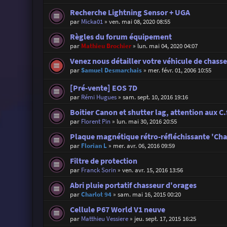
Recherche Lightning Sensor + UGA
par
Micka01
»
ven. mai 08, 2020 08:55
Règles du forum équipement
par
Mathieu Brochier
»
lun. mai 04, 2020 04:07
Venez nous détailler votre véhicule de chasse 
par
Samuel Desmarchais
»
mer. févr. 01, 2006 10:55
[Pré-vente] EOS 7D
par
Rémi Hugues
»
sam. sept. 10, 2016 19:16
Boitier Canon et shutter lag, attention aux 
par
Florent Pin
»
lun. mai 30, 2016 20:55
Plaque magnétique rétro-réfléchissante 'Cha
par
Florian L
»
mer. avr. 06, 2016 09:59
Filtre de protection
par
Franck Sorin
»
ven. avr. 15, 2016 13:56
Abri pluie portatif chasseur d'orages
par
Charlot 94
»
sam. mai 16, 2015 00:20
Cellule P67 World V1 neuve
par
Matthieu Vessiere
»
jeu. sept. 17, 2015 16:25