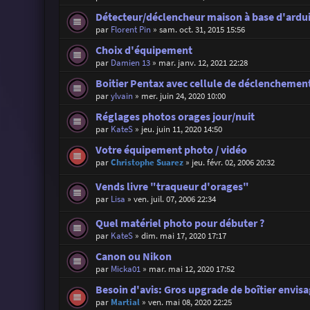
Détecteur/déclencheur maison à base d'ardu
par
Florent Pin
»
sam. oct. 31, 2015 15:56
Choix d'équipement
par
Damien 13
»
mar. janv. 12, 2021 22:28
Boitier Pentax avec cellule de déclenchement
par
ylvain
»
mer. juin 24, 2020 10:00
Réglages photos orages jour/nuit
par
KateS
»
jeu. juin 11, 2020 14:50
Votre équipement photo / vidéo
par
Christophe Suarez
»
jeu. févr. 02, 2006 20:32
Vends livre "traqueur d'orages"
par
Lisa
»
ven. juil. 07, 2006 22:34
Quel matériel photo pour débuter ?
par
KateS
»
dim. mai 17, 2020 17:17
Canon ou Nikon
par
Micka01
»
mar. mai 12, 2020 17:52
Besoin d'avis: Gros upgrade de boîtier envis
par
Martial
»
ven. mai 08, 2020 22:25