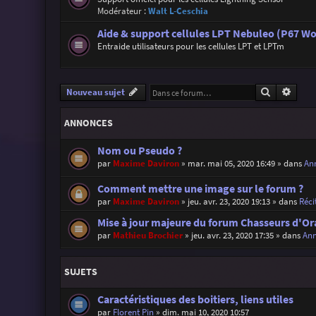
Modérateur :
Walt L-Ceschia
Aide & support cellules LPT Nebuleo (P67 Wo
Entraide utilisateurs pour les cellules LPT et LPTm
Recherche
Reche
Nouveau sujet
ANNONCES
Nom ou Pseudo ?
par
Maxime Daviron
»
mar. mai 05, 2020 16:49
» dans
Ann
Comment mettre une image sur le forum ?
par
Maxime Daviron
»
jeu. avr. 23, 2020 19:13
» dans
Réci
Mise à jour majeure du forum Chasseurs d'Or
par
Mathieu Brochier
»
jeu. avr. 23, 2020 17:35
» dans
Ann
SUJETS
Caractéristiques des boitiers, liens utiles
par
Florent Pin
»
dim. mai 10, 2020 10:57