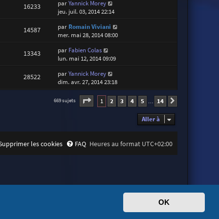
par
Yannick Morey
16233
jeu. juil. 03, 2014 22:14
par
Romain Viviani
14587
mer. mai 28, 2014 08:00
par
Fabien Colas
13343
lun. mai 12, 2014 09:09
par
Yannick Morey
28522
dim. avr. 27, 2014 23:18
Page
1
sur
14
1
2
3
4
5
14
669 sujets
Suivante
…
Aller à
Supprimer les cookies
FAQ
Heures au format
UTC+02:00
OK