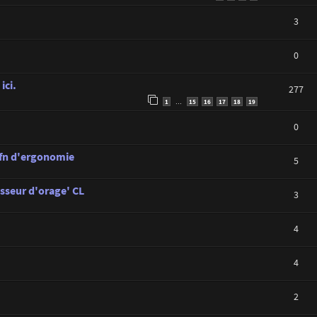
3
0
ici.
277
1
15
16
17
18
19
…
0
C.fn d'ergonomie
5
sseur d'orage' CL
3
4
4
2