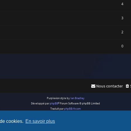
4
3
2
0
Nous contacter
Purplexion style by
Ian Bradley
Développé par
phpBB
® Forum Software © phpBB Limited
Traduit par
phpBB-fr.com
Confidentialité
|
Conditions
 de cookies.
En savoir plus