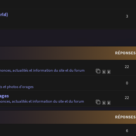
rld)
3
r
rche avancée
RÉPONSES
22
onces, actualités et information du site et du forum
1
2
0
ts et photos d'orages
ages
22
onces, actualités et information du site et du forum
1
2
RÉPONSES
6