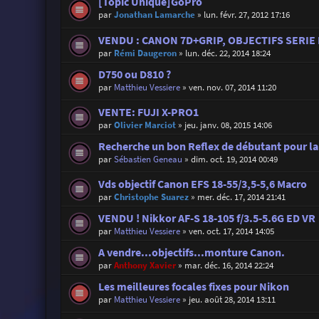
[Topic Unique]GoPro
par
Jonathan Lamarche
»
lun. févr. 27, 2012 17:16
VENDU : CANON 7D+GRIP, OBJECTIFS SERIE 
par
Rémi Daugeron
»
lun. déc. 22, 2014 18:24
D750 ou D810 ?
par
Matthieu Vessiere
»
ven. nov. 07, 2014 11:20
VENTE: FUJI X-PRO1
par
Olivier Marciot
»
jeu. janv. 08, 2015 14:06
Recherche un bon Reflex de débutant pour la
par
Sébastien Geneau
»
dim. oct. 19, 2014 00:49
Vds objectif Canon EFS 18-55/3,5-5,6 Macro
par
Christophe Suarez
»
mer. déc. 17, 2014 21:41
VENDU ! Nikkor AF-S 18-105 f/3.5-5.6G ED VR
par
Matthieu Vessiere
»
ven. oct. 17, 2014 14:05
A vendre...objectifs...monture Canon.
par
Anthony Xavier
»
mar. déc. 16, 2014 22:24
Les meilleures focales fixes pour Nikon
par
Matthieu Vessiere
»
jeu. août 28, 2014 13:11