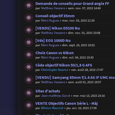
Demande de conseils pour Grand angle FF
par
Matthieu Vessiere
»
sam. nov. 07, 2015 14:40
Conseil objectif 35mm
par
Rémi Hugues
»
mar. nov. 03, 2015 21:30
[VENDS] Nikon D5100 Nu
par
Matthieu Vessiere
»
dim. nov. 01, 2015 10:08
[Vds] EOS 1000D Nu
par
Rémi Hugues
»
dim. sept. 20, 2015 16:02
Choix Canon vs Nikon
par
Rémi Hugues
»
dim. oct. 04, 2015 19:30
Cède objectif Nikon 50/1,8 G AFS
par
Christophe Suarez
»
ven. août 28, 2015 17:47
[VENDU] Samyang 85mm f/1.4 AS IF UMC mo
par
Matthieu Vessiere
»
sam. août 01, 2015 19:57
Sites d'achats
par
Jean-matthieu Garot
»
mer. mai 13, 2015 23:16
VENTE Objectifs Canon Série L - Màj
par
Olivier Marciot
»
jeu. avr. 16, 2015 17:39