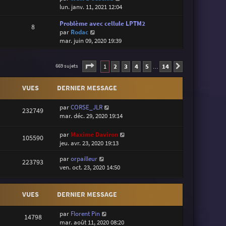
o
lun. janv. 11, 2021 12:04
i
Problème avec cellule LPTM2
r
8
V
par
Rodac
l
o
mar. juin 09, 2020 19:39
e
i
d
r
e
Page
1
sur
14
l
1
2
3
4
5
14
r
669 sujets
Suivante
…
e
n
d
i
VUES
DERNIER MESSAGE
e
e
r
r
par
CORSE_JLR
n
m
232749
mar. déc. 29, 2020 19:14
i
e
e
s
par
Maxime Daviron
r
s
105590
jeu. avr. 23, 2020 19:13
m
a
e
g
par
orpailleur
s
e
223793
ven. oct. 23, 2020 14:50
s
a
g
VUES
DERNIER MESSAGE
e
par
Florent Pin
14798
mar. août 11, 2020 08:20