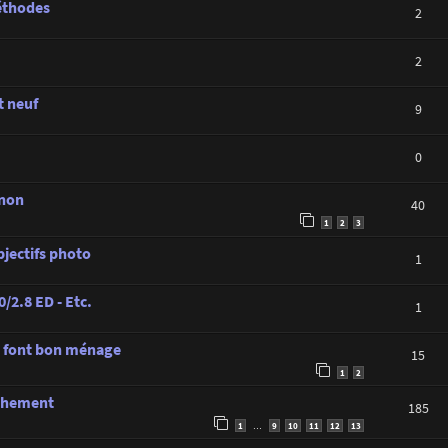
méthodes
2
2
t neuf
9
0
anon
40
1
2
3
jectifs photo
1
/2.8 ED - Etc.
1
 font bon ménage
15
1
2
nchement
185
1
9
10
11
12
13
…