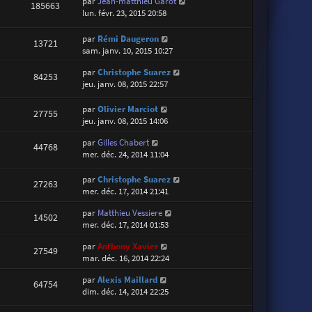
par
Jean-matthieu Garot
185663
lun. févr. 23, 2015 20:58
par
Rémi Daugeron
13721
sam. janv. 10, 2015 10:27
par
Christophe Suarez
84253
jeu. janv. 08, 2015 22:57
par
Olivier Marciot
27755
jeu. janv. 08, 2015 14:06
par
Gilles Chabert
44768
mer. déc. 24, 2014 11:04
par
Christophe Suarez
27263
mer. déc. 17, 2014 21:41
par
Matthieu Vessiere
14502
mer. déc. 17, 2014 01:53
par
Anthony Xavier
27549
mar. déc. 16, 2014 22:24
par
Alexis Maillard
64754
dim. déc. 14, 2014 22:25