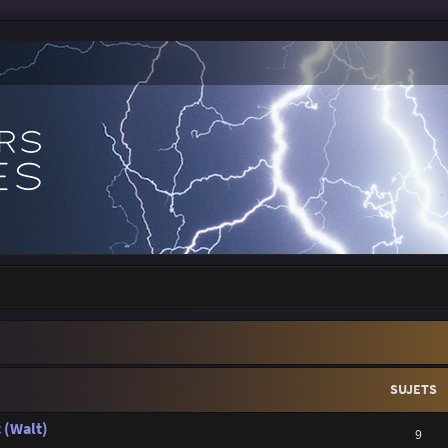
SUJETS
 (Walt)
9