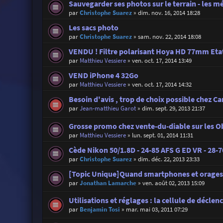
Sauvegarder ses photos sur le terrain - les 
par
Christophe Suarez
»
dim. nov. 16, 2014 18:28
Les sacs photo
par
Christophe Suarez
»
sam. nov. 22, 2014 18:08
VENDU ! Filtre polarisant Hoya HD 77mm Eta
par
Matthieu Vessiere
»
ven. oct. 17, 2014 13:49
VEND iPhone 4 32Go
par
Matthieu Vessiere
»
ven. oct. 17, 2014 14:32
Besoin d'avis , trop de choix possible chez C
par
Jean-matthieu Garot
»
dim. sept. 29, 2013 21:37
Grosse promo chez vente-du-diable sur les Ob
par
Matthieu Vessiere
»
lun. sept. 01, 2014 11:31
Cède Nikon 50/1.8D - 24-85 AFS G ED VR - 28-70
par
Christophe Suarez
»
dim. déc. 22, 2013 23:33
[Topic Unique]Quand smartphones et orages
par
Jonathan Lamarche
»
ven. août 02, 2013 15:09
Utilisations et réglages : la cellule de décle
par
Benjamin Tosi
»
mar. mai 03, 2011 07:29