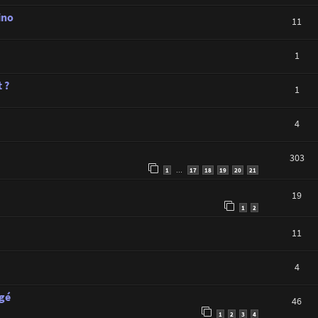
ino
11
1
 ?
1
4
303
1
17
18
19
20
21
…
19
1
2
11
4
agé
46
1
2
3
4