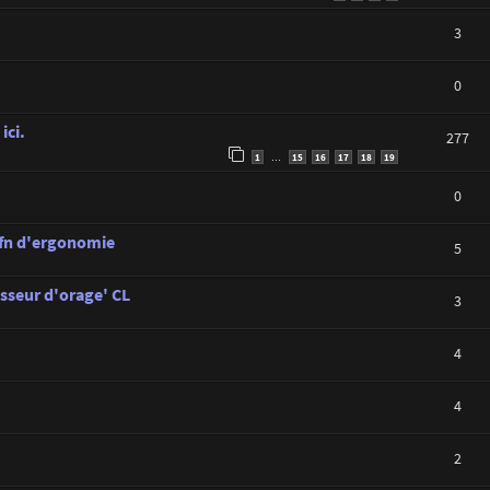
3
0
ici.
277
1
15
16
17
18
19
…
0
C.fn d'ergonomie
5
sseur d'orage' CL
3
4
4
2