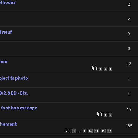
méthodes
2
2
t neuf
9
0
anon
40
1
2
3
jectifs photo
1
/2.8 ED - Etc.
1
 font bon ménage
15
1
2
nchement
185
1
9
10
11
12
13
…