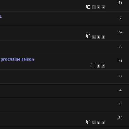
43
1
2
3
L
2
34
1
2
3
0
 prochaine saison
21
1
2
0
4
0
34
1
2
3