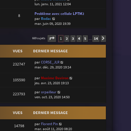
o
lun. janv. 11, 2021 12:04
i
Problème avec cellule LPTM2
r
8
V
par
Rodac
l
o
mar. juin 09, 2020 19:39
e
i
d
r
e
Page
1
sur
14
l
1
2
3
4
5
14
r
669 sujets
Suivante
…
e
n
d
i
VUES
DERNIER MESSAGE
e
e
r
r
par
CORSE_JLR
n
m
232747
mar. déc. 29, 2020 19:14
i
e
e
s
par
Maxime Daviron
r
s
105590
jeu. avr. 23, 2020 19:13
m
a
e
g
par
orpailleur
s
e
223793
ven. oct. 23, 2020 14:50
s
a
g
VUES
DERNIER MESSAGE
e
par
Florent Pin
14798
mar. août 11, 2020 08:20