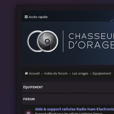
Accès rapide
Accueil
Index du forum
Les orages
Équipement
ÉQUIPEMENT
FORUM
Aide & support cellules Radio Ham Electronic
Support officiel pour les cellules Lightning Sensor