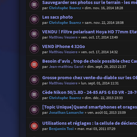
Sauvegarder ses photos sur le terrain - les 
par
Christophe Suarez
»
dim. nov. 16, 2014 18:28
Les sacs photo
par
Christophe Suarez
»
sam. nov. 22, 2014 18:08
VENDU ! Filtre polarisant Hoya HD 77mm Eta
par
Matthieu Vessiere
»
ven. oct. 17, 2014 13:49
VEND iPhone 4 32Go
par
Matthieu Vessiere
»
ven. oct. 17, 2014 14:32
Besoin d'avis , trop de choix possible chez C
par
Jean-matthieu Garot
»
dim. sept. 29, 2013 21:37
Grosse promo chez vente-du-diable sur les Ob
par
Matthieu Vessiere
»
lun. sept. 01, 2014 11:31
Cède Nikon 50/1.8D - 24-85 AFS G ED VR - 28-70
par
Christophe Suarez
»
dim. déc. 22, 2013 23:33
[Topic Unique]Quand smartphones et orages
par
Jonathan Lamarche
»
ven. août 02, 2013 15:09
Utilisations et réglages : la cellule de décle
par
Benjamin Tosi
»
mar. mai 03, 2011 07:29