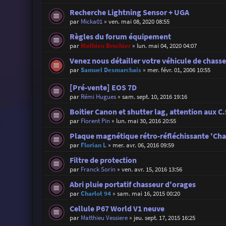
Recherche Lightning Sensor + UGA
par
Micka01
»
ven. mai 08, 2020 08:55
Règles du forum équipement
par
Mathieu Brochier
»
lun. mai 04, 2020 04:07
Venez nous détailler votre véhicule de chasse 
par
Samuel Desmarchais
»
mer. févr. 01, 2006 10:55
[Pré-vente] EOS 7D
par
Rémi Hugues
»
sam. sept. 10, 2016 19:16
Boitier Canon et shutter lag, attention aux 
par
Florent Pin
»
lun. mai 30, 2016 20:55
Plaque magnétique rétro-réfléchissante 'Cha
par
Florian L
»
mer. avr. 06, 2016 09:59
Filtre de protection
par
Franck Sorin
»
ven. avr. 15, 2016 13:56
Abri pluie portatif chasseur d'orages
par
Charlot 94
»
sam. mai 16, 2015 00:20
Cellule P67 World V1 neuve
par
Matthieu Vessiere
»
jeu. sept. 17, 2015 16:25