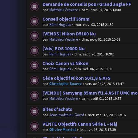
Demande de conseils pour Grand angle FF
par
Matthieu Vessiere
»
sam. nov. 07, 2015 14:40
Conseil objectif 35mm
par
Rémi Hugues
»
mar. nov. 03, 2015 21:30
[VENDS] Nikon D5100 Nu
par
Matthieu Vessiere
»
dim. nov. 01, 2015 10:08
[Vds] EOS 1000D Nu
par
Rémi Hugues
»
dim. sept. 20, 2015 16:02
Choix Canon vs Nikon
par
Rémi Hugues
»
dim. oct. 04, 2015 19:30
Cède objectif Nikon 50/1,8 G AFS
par
Christophe Suarez
»
ven. août 28, 2015 17:47
[VENDU] Samyang 85mm f/1.4 AS IF UMC mo
par
Matthieu Vessiere
»
sam. août 01, 2015 19:57
Sites d'achats
par
Jean-matthieu Garot
»
mer. mai 13, 2015 23:16
VENTE Objectifs Canon Série L - Màj
par
Olivier Marciot
»
jeu. avr. 16, 2015 17:39