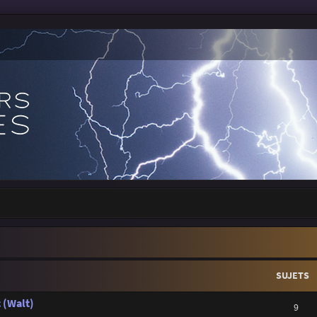
SUJETS
 (Walt)
9