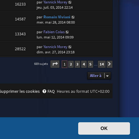
par
Yannick Morey
16233
jeu. juil. 03, 2014 22:14
par
Romain Viviani
14587
mer. mai 28, 2014 08:00
par
Fabien Colas
13343
lun. mai 12, 2014 09:09
par
Yannick Morey
28522
dim. avr. 27, 2014 23:18
Page
1
sur
14
1
2
3
4
5
14
669 sujets
Suivante
…
Aller à
Supprimer les cookies
FAQ
Heures au format
UTC+02:00
OK