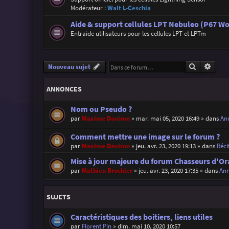
Modérateur :
Walt L-Ceschia
Aide & support cellules LPT Nebuleo (P67 Wo
Entraide utilisateurs pour les cellules LPT et LPTm
Recherche
Reche
Nouveau sujet
ANNONCES
Nom ou Pseudo ?
par
Maxime Daviron
»
mar. mai 05, 2020 16:49
» dans
Ann
Comment mettre une image sur le forum ?
par
Maxime Daviron
»
jeu. avr. 23, 2020 19:13
» dans
Réci
Mise à jour majeure du forum Chasseurs d'Or
par
Mathieu Brochier
»
jeu. avr. 23, 2020 17:35
» dans
Ann
SUJETS
Caractéristiques des boitiers, liens utiles
par
Florent Pin
»
dim. mai 10, 2020 10:57