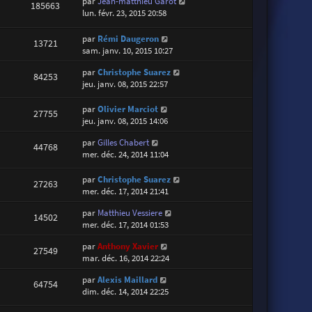
par
Jean-matthieu Garot
185663
lun. févr. 23, 2015 20:58
par
Rémi Daugeron
13721
sam. janv. 10, 2015 10:27
par
Christophe Suarez
84253
jeu. janv. 08, 2015 22:57
par
Olivier Marciot
27755
jeu. janv. 08, 2015 14:06
par
Gilles Chabert
44768
mer. déc. 24, 2014 11:04
par
Christophe Suarez
27263
mer. déc. 17, 2014 21:41
par
Matthieu Vessiere
14502
mer. déc. 17, 2014 01:53
par
Anthony Xavier
27549
mar. déc. 16, 2014 22:24
par
Alexis Maillard
64754
dim. déc. 14, 2014 22:25