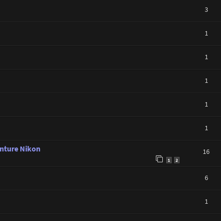
3
1
1
1
1
1
nture Nikon
16
1
2
6
1