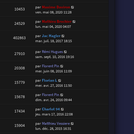
par
Maxime Daviron
10453
ven. mai 08, 2020 11:28
par
Mathieu Brochier
24529
lun. mai 04, 2020 04:07
par
Jac Hagler
402863
mar. juil. 18, 2017 18:15
par
Rémi Hugues
27910
sam. sept. 10, 2016 19:16
par
Florent Pin
20308
mer. juin 08, 2016 11:09
par
Florian L
15779
mer. avr. 27, 2016 11:50
par
Florent Pin
15678
dim. avr. 24, 2016 09:44
par
Charlot 94
17434
jeu. mars 17, 2016 22:08
par
Matthieu Vessiere
15904
lun. déc. 28, 2015 16:31