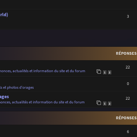
rld)
3
r
rche avancée
RÉPONSES
22
onces, actualités et information du site et du forum
1
2
0
ts et photos d'orages
ages
22
onces, actualités et information du site et du forum
1
2
RÉPONSES
6