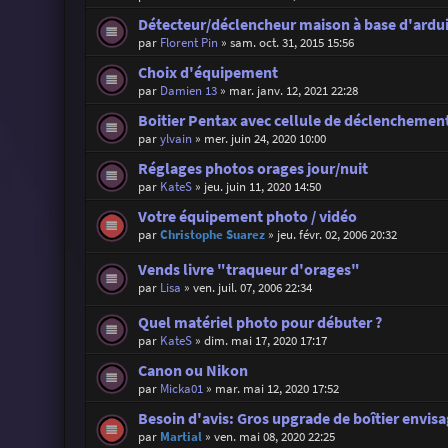
Détecteur/déclencheur maison à base d'ardu
par
Florent Pin
»
sam. oct. 31, 2015 15:56
Choix d'équipement
par
Damien 13
»
mar. janv. 12, 2021 22:28
Boitier Pentax avec cellule de déclenchement
par
ylvain
»
mer. juin 24, 2020 10:00
Réglages photos orages jour/nuit
par
KateS
»
jeu. juin 11, 2020 14:50
Votre équipement photo / vidéo
par
Christophe Suarez
»
jeu. févr. 02, 2006 20:32
Vends livre "traqueur d'orages"
par
Lisa
»
ven. juil. 07, 2006 22:34
Quel matériel photo pour débuter ?
par
KateS
»
dim. mai 17, 2020 17:17
Canon ou Nikon
par
Micka01
»
mar. mai 12, 2020 17:52
Besoin d'avis: Gros upgrade de boîtier envis
par
Martial
»
ven. mai 08, 2020 22:25