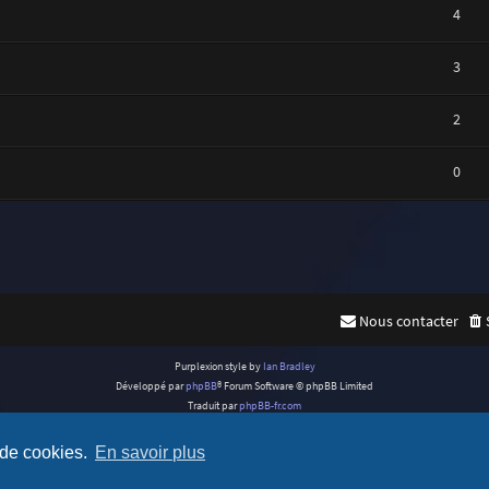
4
3
2
0
Nous contacter
Purplexion style by
Ian Bradley
Développé par
phpBB
® Forum Software © phpBB Limited
Traduit par
phpBB-fr.com
Confidentialité
|
Conditions
 de cookies.
En savoir plus