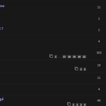
ino
11
1
 ?
1
4
303
1
17
18
19
20
21
…
19
1
2
11
4
agé
46
1
2
3
4