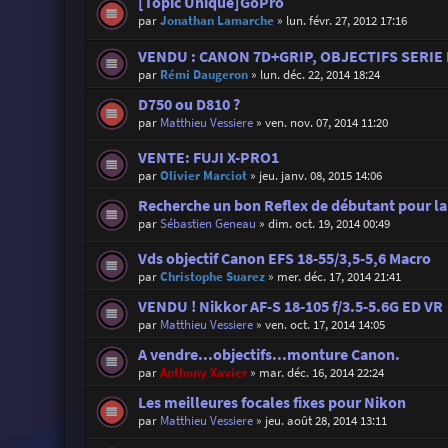
[Topic Unique]GoPro
par
Jonathan Lamarche
»
lun. févr. 27, 2012 17:16
VENDU : CANON 7D+GRIP, OBJECTIFS SERIE 
par
Rémi Daugeron
»
lun. déc. 22, 2014 18:24
D750 ou D810 ?
par
Matthieu Vessiere
»
ven. nov. 07, 2014 11:20
VENTE: FUJI X-PRO1
par
Olivier Marciot
»
jeu. janv. 08, 2015 14:06
Recherche un bon Reflex de débutant pour la
par
Sébastien Geneau
»
dim. oct. 19, 2014 00:49
Vds objectif Canon EFS 18-55/3,5-5,6 Macro
par
Christophe Suarez
»
mer. déc. 17, 2014 21:41
VENDU ! Nikkor AF-S 18-105 f/3.5-5.6G ED VR
par
Matthieu Vessiere
»
ven. oct. 17, 2014 14:05
A vendre...objectifs...monture Canon.
par
Anthony Xavier
»
mar. déc. 16, 2014 22:24
Les meilleures focales fixes pour Nikon
par
Matthieu Vessiere
»
jeu. août 28, 2014 13:11