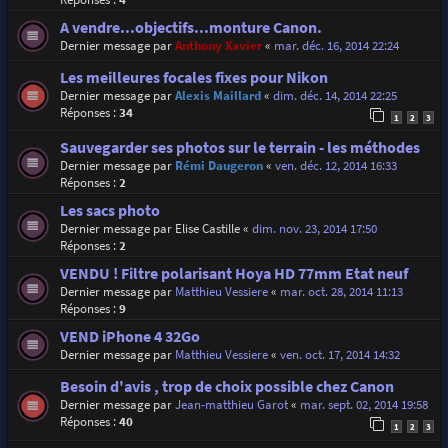
A vendre...objectifs...monture Canon.
Dernier message par
Anthony Xavier
«
mar. déc. 16, 2014 22:24
Les meilleures focales fixes pour Nikon
Dernier message par
Alexis Maillard
«
dim. déc. 14, 2014 22:25
Réponses :
34
1
2
3
Sauvegarder ses photos sur le terrain - les méthodes
Dernier message par
Rémi Daugeron
«
ven. déc. 12, 2014 16:33
Réponses :
2
Les sacs photo
Dernier message par
Elise Castille
«
dim. nov. 23, 2014 17:50
Réponses :
2
VENDU ! Filtre polarisant Hoya HD 77mm Etat neuf
Dernier message par
Matthieu Vessiere
«
mar. oct. 28, 2014 11:13
Réponses :
9
VEND iPhone 4 32Go
Dernier message par
Matthieu Vessiere
«
ven. oct. 17, 2014 14:32
Besoin d'avis , trop de choix possible chez Canon
Dernier message par
Jean-matthieu Garot
«
mar. sept. 02, 2014 19:58
Réponses :
40
1
2
3