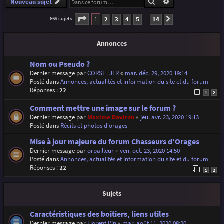
Rechercher
Recherche avancé
Nouveau sujet
Page
1
sur
14
1
2
3
4
5
14
669 sujets
Suivante
…
Annonces
Nom ou Pseudo ?
Dernier message par
CORSE_JLR
«
mar. déc. 29, 2020 19:14
Posté dans
Annonces, actualités et information du site et du forum
Réponses :
22
1
2
Comment mettre une image sur le forum ?
Dernier message par
Maxime Daviron
«
jeu. avr. 23, 2020 19:13
Posté dans
Récits et photos d'orages
Mise à jour majeure du forum Chasseurs d'Orages
Dernier message par
orpailleur
«
ven. oct. 23, 2020 14:50
Posté dans
Annonces, actualités et information du site et du forum
Réponses :
22
1
2
Sujets
Caractéristiques des boitiers, liens utiles
Dernier message par
Florent Pin
«
mar. août 11, 2020 08:20