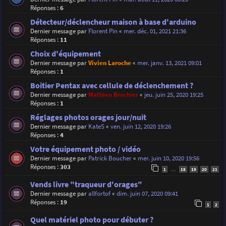
Réponses :
6
Détecteur/déclencheur maison à base d'arduino
Dernier message par
Florent Pin
«
mer. déc. 01, 2021 21:36
Réponses :
11
Choix d'équipement
Dernier message par
Vivien Laroche
«
mer. janv. 13, 2021 09:01
Réponses :
1
Boitier Pentax avec cellule de déclenchement ?
Dernier message par
Mathieu Brochier
«
jeu. juin 25, 2020 19:25
Réponses :
1
Réglages photos orages jour/nuit
Dernier message par
KateS
«
ven. juin 12, 2020 19:26
Réponses :
4
Votre équipement photo / vidéo
Dernier message par
Patrick Boucher
«
mer. juin 10, 2020 19:56
Réponses :
303
1
18
19
20
21
…
Vends livre "traqueur d'orages"
Dernier message par
allfortof
«
dim. juin 07, 2020 09:41
Réponses :
19
1
2
Quel matériel photo pour débuter ?