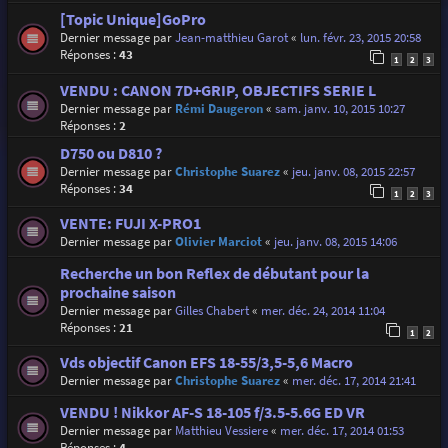
[Topic Unique]GoPro
Dernier message par
Jean-matthieu Garot
«
lun. févr. 23, 2015 20:58
Réponses :
43
1
2
3
VENDU : CANON 7D+GRIP, OBJECTIFS SERIE L
Dernier message par
Rémi Daugeron
«
sam. janv. 10, 2015 10:27
Réponses :
2
D750 ou D810 ?
Dernier message par
Christophe Suarez
«
jeu. janv. 08, 2015 22:57
Réponses :
34
1
2
3
VENTE: FUJI X-PRO1
Dernier message par
Olivier Marciot
«
jeu. janv. 08, 2015 14:06
Recherche un bon Reflex de débutant pour la
prochaine saison
Dernier message par
Gilles Chabert
«
mer. déc. 24, 2014 11:04
Réponses :
21
1
2
Vds objectif Canon EFS 18-55/3,5-5,6 Macro
Dernier message par
Christophe Suarez
«
mer. déc. 17, 2014 21:41
VENDU ! Nikkor AF-S 18-105 f/3.5-5.6G ED VR
Dernier message par
Matthieu Vessiere
«
mer. déc. 17, 2014 01:53
Réponses :
4