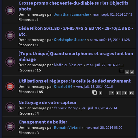
Grosse promo chez vente-du-diable sur les Objectifs
photo
Dernier message par
Jonathan Lamarche
«
mar. sept. 02, 2014 17:43
Réponses :
1
Cède Nikon 50/1.8D - 24-85 AFS G ED VR - 28-70/2.8 ED -
Etc.
Dernier message par
Christophe Suarez
«
sam. août 16, 2014 11:28
Réponses :
1
[Topic Unique]Quand smartphones et orages font bon
ménage
Dernier message par
Matthieu Vessiere
«
mar. juil. 22, 2014 20:11
Réponses :
15
1
2
Utilisations et réglages : la cellule de déclenchement
Dernier message par
Charlot 94
«
ven. juil. 18, 2014 00:16
Réponses :
185
1
10
11
12
13
…
Nettoyage de votre capteur
Dernier message par
Yannick Morey
«
jeu. juil. 03, 2014 22:14
Réponses :
4
Changement de boitier
Dernier message par
Romain Viviani
«
mer. mai 28, 2014 08:00
Réponses :
3