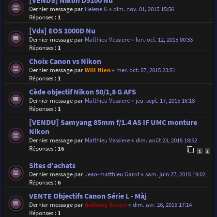
[VENDS] Nikon D5100 Nu
Dernier message par
Helene G
«
dim. nov. 01, 2015 15:56
Réponses :
1
[Vds] EOS 1000D Nu
Dernier message par
Matthieu Vessiere
«
lun. oct. 12, 2015 00:33
Réponses :
1
Choix Canon vs Nikon
Dernier message par
Will Hien
«
mer. oct. 07, 2015 23:51
Réponses :
1
Cède objectif Nikon 50/1,8 G AFS
Dernier message par
Matthieu Vessiere
«
jeu. sept. 17, 2015 16:18
Réponses :
1
[VENDU] Samyang 85mm f/1.4 AS IF UMC monture
Nikon
Dernier message par
Matthieu Vessiere
«
dim. août 23, 2015 18:52
Réponses :
16
1
2
Sites d'achats
Dernier message par
Jean-matthieu Garot
«
sam. juin 27, 2015 19:02
Réponses :
6
VENTE Objectifs Canon Série L - Màj
Dernier message par
Anthony Xavier
«
dim. avr. 26, 2015 17:14
Réponses :
1