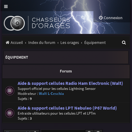
Connexion
R
Accueil
Index du forum
Les orages
Équipement
e
ÉQUIPEMENT
c
h
Forum
e
Aide & support cellules Radio Ham Electronic (Walt)
r
Support officiel pour les cellules Lightning Sensor
Modérateur :
Walt L-Ceschia
c
Sujets :
9
h
Aide & support cellules LPT Nebuleo (P67 World)
e
Entraide utilisateurs pour les cellules LPT et LPTm
Sujets :
3
r