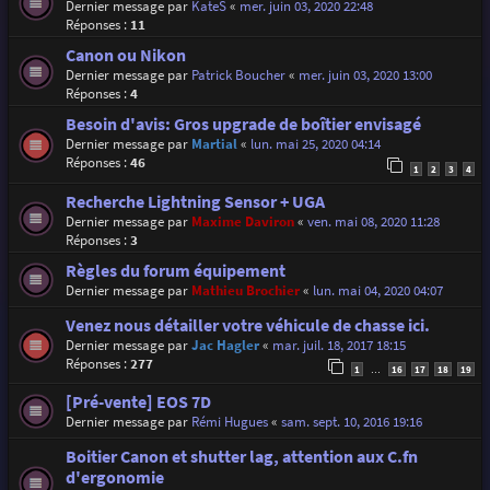
Dernier message par
KateS
«
mer. juin 03, 2020 22:48
Réponses :
11
Canon ou Nikon
Dernier message par
Patrick Boucher
«
mer. juin 03, 2020 13:00
Réponses :
4
Besoin d'avis: Gros upgrade de boîtier envisagé
Dernier message par
Martial
«
lun. mai 25, 2020 04:14
Réponses :
46
1
2
3
4
Recherche Lightning Sensor + UGA
Dernier message par
Maxime Daviron
«
ven. mai 08, 2020 11:28
Réponses :
3
Règles du forum équipement
Dernier message par
Mathieu Brochier
«
lun. mai 04, 2020 04:07
Venez nous détailler votre véhicule de chasse ici.
Dernier message par
Jac Hagler
«
mar. juil. 18, 2017 18:15
Réponses :
277
1
16
17
18
19
…
[Pré-vente] EOS 7D
Dernier message par
Rémi Hugues
«
sam. sept. 10, 2016 19:16
Boitier Canon et shutter lag, attention aux C.fn
d'ergonomie