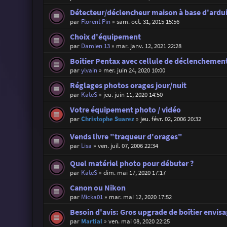
Détecteur/déclencheur maison à base d'ardu
par
Florent Pin
»
sam. oct. 31, 2015 15:56
Choix d'équipement
par
Damien 13
»
mar. janv. 12, 2021 22:28
Boitier Pentax avec cellule de déclenchement
par
ylvain
»
mer. juin 24, 2020 10:00
Réglages photos orages jour/nuit
par
KateS
»
jeu. juin 11, 2020 14:50
Votre équipement photo / vidéo
par
Christophe Suarez
»
jeu. févr. 02, 2006 20:32
Vends livre "traqueur d'orages"
par
Lisa
»
ven. juil. 07, 2006 22:34
Quel matériel photo pour débuter ?
par
KateS
»
dim. mai 17, 2020 17:17
Canon ou Nikon
par
Micka01
»
mar. mai 12, 2020 17:52
Besoin d'avis: Gros upgrade de boîtier envis
par
Martial
»
ven. mai 08, 2020 22:25