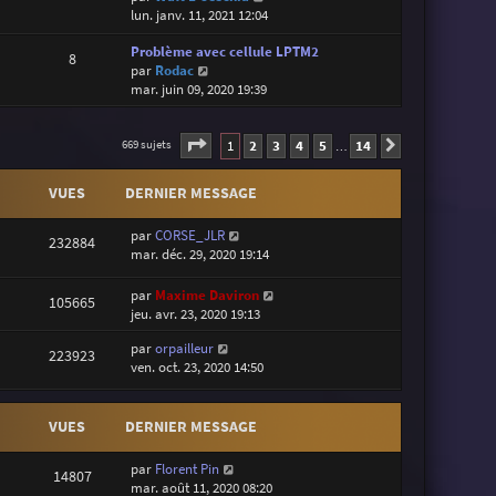
o
lun. janv. 11, 2021 12:04
i
Problème avec cellule LPTM2
r
8
V
par
Rodac
l
o
mar. juin 09, 2020 19:39
e
i
d
r
e
Page
1
sur
14
l
1
2
3
4
5
14
r
669 sujets
Suivante
…
e
n
d
i
VUES
DERNIER MESSAGE
e
e
r
r
par
CORSE_JLR
n
m
232884
mar. déc. 29, 2020 19:14
i
e
e
s
par
Maxime Daviron
r
s
105665
jeu. avr. 23, 2020 19:13
m
a
e
g
par
orpailleur
s
e
223923
ven. oct. 23, 2020 14:50
s
a
g
VUES
DERNIER MESSAGE
e
par
Florent Pin
14807
mar. août 11, 2020 08:20