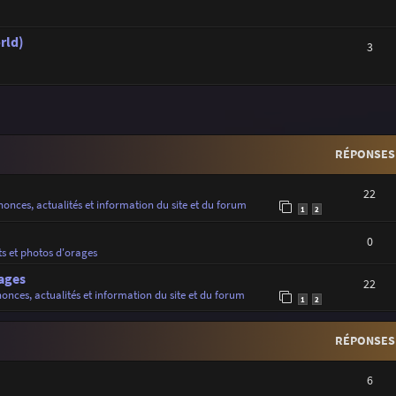
rld)
3
r
rche avancée
RÉPONSES
22
onces, actualités et information du site et du forum
1
2
0
ts et photos d'orages
ages
22
onces, actualités et information du site et du forum
1
2
RÉPONSES
6