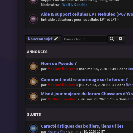
Modérateur :
Walt L-Ceschia
Aide & support cellules LPT Nebuleo (P67 Wo
Entraide utilisateurs pour les cellules LPT et LPTm
Recherche
Reche
Nouveau sujet
ANNONCES
Nom ou Pseudo ?
par
Maxime Daviron
»
mar. mai 05, 2020 16:49
» dans
Ann
Comment mettre une image sur le forum ?
par
Maxime Daviron
»
jeu. avr. 23, 2020 19:13
» dans
Réci
Mise à jour majeure du forum Chasseurs d'Or
par
Mathieu Brochier
»
jeu. avr. 23, 2020 17:35
» dans
Ann
SUJETS
Caractéristiques des boitiers, liens utiles
par
Florent Pin
»
dim. mai 10, 2020 10:57