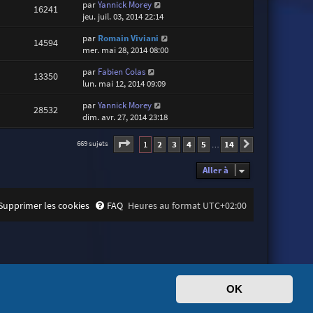
par
Yannick Morey
16241
jeu. juil. 03, 2014 22:14
par
Romain Viviani
14594
mer. mai 28, 2014 08:00
par
Fabien Colas
13350
lun. mai 12, 2014 09:09
par
Yannick Morey
28532
dim. avr. 27, 2014 23:18
Page
1
sur
14
1
2
3
4
5
14
669 sujets
Suivante
…
Aller à
Supprimer les cookies
FAQ
Heures au format
UTC+02:00
OK