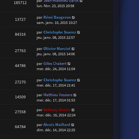
par
Jean-matthieu Garot
185712
lun. févr. 23, 2015 20:58
par
Rémi Daugeron
13727
sam. janv. 10, 2015 10:27
par
Christophe Suarez
84316
jeu. janv. 08, 2015 22:57
par
Olivier Marciot
27763
jeu. janv. 08, 2015 14:06
par
Gilles Chabert
44786
mer. déc. 24, 2014 11:04
par
Christophe Suarez
27270
mer. déc. 17, 2014 21:41
par
Matthieu Vessiere
14509
mer. déc. 17, 2014 01:53
par
Anthony Xavier
27558
mar. déc. 16, 2014 22:24
par
Alexis Maillard
64784
dim. déc. 14, 2014 22:25