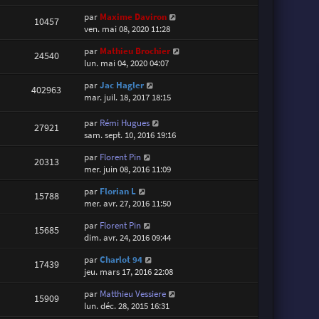
par
Maxime Daviron
10457
ven. mai 08, 2020 11:28
par
Mathieu Brochier
24540
lun. mai 04, 2020 04:07
par
Jac Hagler
402963
mar. juil. 18, 2017 18:15
par
Rémi Hugues
27921
sam. sept. 10, 2016 19:16
par
Florent Pin
20313
mer. juin 08, 2016 11:09
par
Florian L
15788
mer. avr. 27, 2016 11:50
par
Florent Pin
15685
dim. avr. 24, 2016 09:44
par
Charlot 94
17439
jeu. mars 17, 2016 22:08
par
Matthieu Vessiere
15909
lun. déc. 28, 2015 16:31