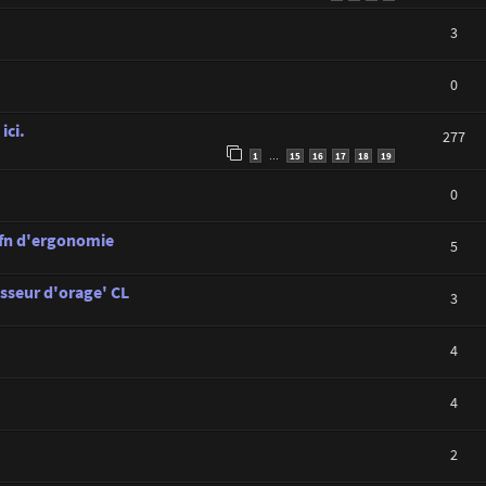
3
0
ici.
277
1
15
16
17
18
19
…
0
C.fn d'ergonomie
5
sseur d'orage' CL
3
4
4
2