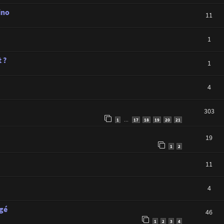
ino
11
1
 ?
1
4
303
1
17
18
19
20
21
…
19
1
2
11
4
agé
46
1
2
3
4