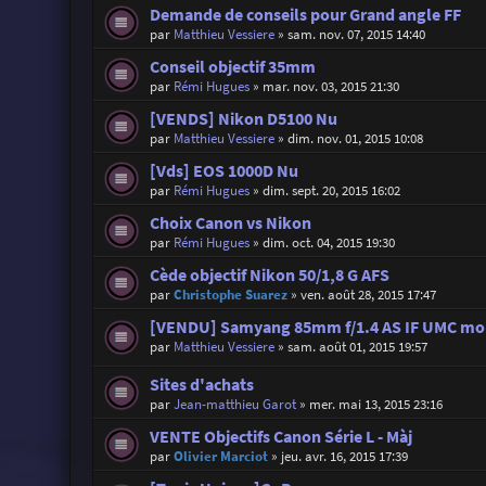
Demande de conseils pour Grand angle FF
par
Matthieu Vessiere
»
sam. nov. 07, 2015 14:40
Conseil objectif 35mm
par
Rémi Hugues
»
mar. nov. 03, 2015 21:30
[VENDS] Nikon D5100 Nu
par
Matthieu Vessiere
»
dim. nov. 01, 2015 10:08
[Vds] EOS 1000D Nu
par
Rémi Hugues
»
dim. sept. 20, 2015 16:02
Choix Canon vs Nikon
par
Rémi Hugues
»
dim. oct. 04, 2015 19:30
Cède objectif Nikon 50/1,8 G AFS
par
Christophe Suarez
»
ven. août 28, 2015 17:47
[VENDU] Samyang 85mm f/1.4 AS IF UMC mo
par
Matthieu Vessiere
»
sam. août 01, 2015 19:57
Sites d'achats
par
Jean-matthieu Garot
»
mer. mai 13, 2015 23:16
VENTE Objectifs Canon Série L - Màj
par
Olivier Marciot
»
jeu. avr. 16, 2015 17:39