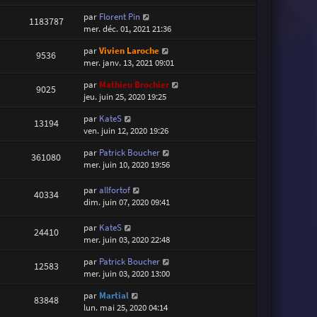
par
Florent Pin
1183787
mer. déc. 01, 2021 21:36
par
Vivien Laroche
9536
mer. janv. 13, 2021 09:01
par
Mathieu Brochier
9025
jeu. juin 25, 2020 19:25
par
KateS
13194
ven. juin 12, 2020 19:26
par
Patrick Boucher
361080
mer. juin 10, 2020 19:56
par
allfortof
40334
dim. juin 07, 2020 09:41
par
KateS
24410
mer. juin 03, 2020 22:48
par
Patrick Boucher
12583
mer. juin 03, 2020 13:00
par
Martial
83848
lun. mai 25, 2020 04:14