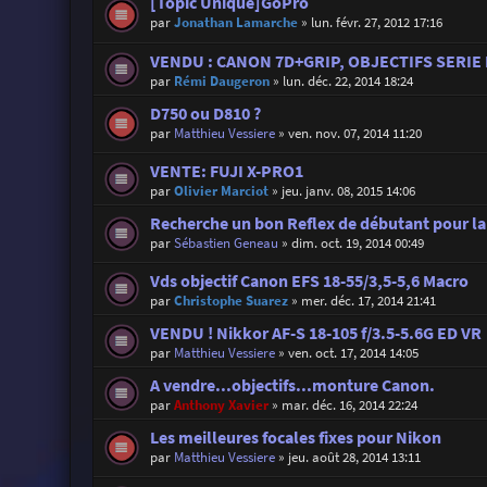
[Topic Unique]GoPro
par
Jonathan Lamarche
»
lun. févr. 27, 2012 17:16
VENDU : CANON 7D+GRIP, OBJECTIFS SERIE 
par
Rémi Daugeron
»
lun. déc. 22, 2014 18:24
D750 ou D810 ?
par
Matthieu Vessiere
»
ven. nov. 07, 2014 11:20
VENTE: FUJI X-PRO1
par
Olivier Marciot
»
jeu. janv. 08, 2015 14:06
Recherche un bon Reflex de débutant pour la
par
Sébastien Geneau
»
dim. oct. 19, 2014 00:49
Vds objectif Canon EFS 18-55/3,5-5,6 Macro
par
Christophe Suarez
»
mer. déc. 17, 2014 21:41
VENDU ! Nikkor AF-S 18-105 f/3.5-5.6G ED VR
par
Matthieu Vessiere
»
ven. oct. 17, 2014 14:05
A vendre...objectifs...monture Canon.
par
Anthony Xavier
»
mar. déc. 16, 2014 22:24
Les meilleures focales fixes pour Nikon
par
Matthieu Vessiere
»
jeu. août 28, 2014 13:11