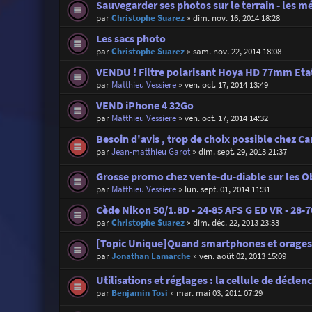
Sauvegarder ses photos sur le terrain - les 
par
Christophe Suarez
»
dim. nov. 16, 2014 18:28
Les sacs photo
par
Christophe Suarez
»
sam. nov. 22, 2014 18:08
VENDU ! Filtre polarisant Hoya HD 77mm Eta
par
Matthieu Vessiere
»
ven. oct. 17, 2014 13:49
VEND iPhone 4 32Go
par
Matthieu Vessiere
»
ven. oct. 17, 2014 14:32
Besoin d'avis , trop de choix possible chez C
par
Jean-matthieu Garot
»
dim. sept. 29, 2013 21:37
Grosse promo chez vente-du-diable sur les Ob
par
Matthieu Vessiere
»
lun. sept. 01, 2014 11:31
Cède Nikon 50/1.8D - 24-85 AFS G ED VR - 28-70
par
Christophe Suarez
»
dim. déc. 22, 2013 23:33
[Topic Unique]Quand smartphones et orages
par
Jonathan Lamarche
»
ven. août 02, 2013 15:09
Utilisations et réglages : la cellule de décle
par
Benjamin Tosi
»
mar. mai 03, 2011 07:29