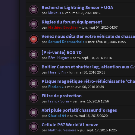
Recherche Lightning Sensor + UGA
par
Micka01
»
ven. mai 08, 2020 08:55
Règles du forum équipement
par
Mathieu Brochier
»
lun. mai 04, 2020 04:07
Venez nous détailler votre véhicule de chasse 
par
Samuel Desmarchais
»
mer. févr. 01, 2006 10:55
[Pré-vente] EOS 7D
par
Rémi Hugues
»
sam. sept. 10, 2016 19:16
Boitier Canon et shutter lag, attention aux 
par
Florent Pin
»
lun. mai 30, 2016 20:55
Plaque magnétique rétro-réfléchissante 'Cha
par
Florian L
»
mer. avr. 06, 2016 09:59
Filtre de protection
par
Franck Sorin
»
ven. avr. 15, 2016 13:56
Abri pluie portatif chasseur d'orages
par
Charlot 94
»
sam. mai 16, 2015 00:20
Cellule P67 World V1 neuve
par
Matthieu Vessiere
»
jeu. sept. 17, 2015 16:25