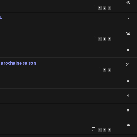
43
1
2
3
L
2
34
1
2
3
0
 prochaine saison
21
1
2
0
4
0
34
1
2
3