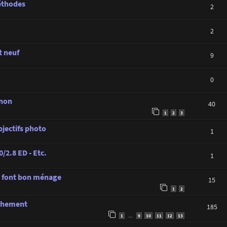
méthodes
2
2
t neuf
9
0
anon
40
1
2
3
jectifs photo
1
/2.8 ED - Etc.
1
 font bon ménage
15
1
2
nchement
185
1
9
10
11
12
13
…