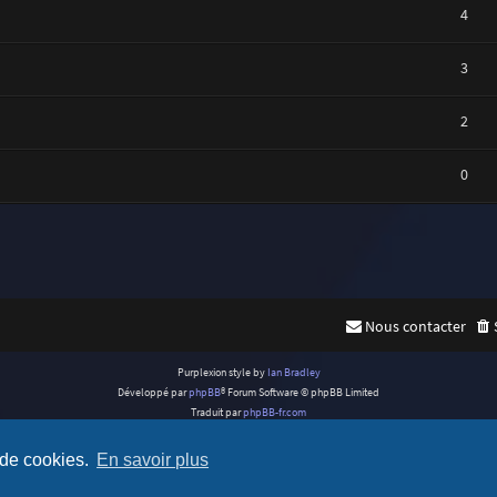
4
3
2
0
Nous contacter
Purplexion style by
Ian Bradley
Développé par
phpBB
® Forum Software © phpBB Limited
Traduit par
phpBB-fr.com
Confidentialité
|
Conditions
 de cookies.
En savoir plus