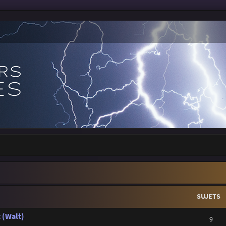
SUJETS
 (Walt)
9