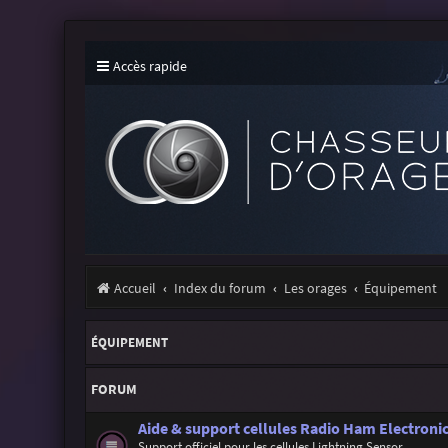
Accès rapide
Accueil
Index du forum
Les orages
Équipement
ÉQUIPEMENT
FORUM
Aide & support cellules Radio Ham Electronic
Support officiel pour les cellules Lightning Sensor