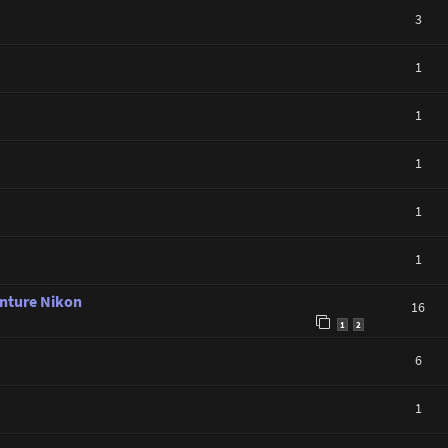
3
1
1
1
1
1
nture Nikon
16
1
2
6
1