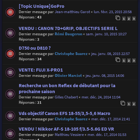
[Topic Unique]GoPro
Dernier message par
Jean-matthieu Garot
«
lun. févr. 23, 2015 20:58
Réponses :
43
1
2
3
VENDU : CANON 7D+GRIP, OBJECTIFS SERIE L
Dernier message par
Rémi Daugeron
«
sam. janv. 10, 2015 10:27
Réponses :
2
D750 ou D810 ?
Dernier message par
Christophe Suarez
«
jeu. janv. 08, 2015 22:57
Réponses :
34
1
2
3
VENTE: FUJI X-PRO1
Dernier message par
Olivier Marciot
«
jeu. janv. 08, 2015 14:06
Recherche un bon Reflex de débutant pour la
prochaine saison
Dernier message par
Gilles Chabert
«
mer. déc. 24, 2014 11:04
Réponses :
21
1
2
Vds objectif Canon EFS 18-55/3,5-5,6 Macro
Dernier message par
Christophe Suarez
«
mer. déc. 17, 2014 21:41
VENDU ! Nikkor AF-S 18-105 f/3.5-5.6G ED VR
Dernier message par
Matthieu Vessiere
«
mer. déc. 17, 2014 01:53
Réponses :
4