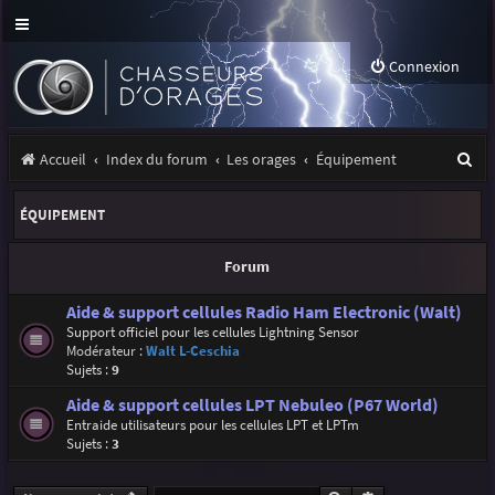
Connexion
R
Accueil
Index du forum
Les orages
Équipement
e
ÉQUIPEMENT
c
h
Forum
e
Aide & support cellules Radio Ham Electronic (Walt)
r
Support officiel pour les cellules Lightning Sensor
Modérateur :
Walt L-Ceschia
c
Sujets :
9
h
Aide & support cellules LPT Nebuleo (P67 World)
e
Entraide utilisateurs pour les cellules LPT et LPTm
Sujets :
3
r