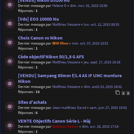
[VENDS] Nikon D5100 Nu
Dernier message par
Helene G
«
dim. nov. 01, 2015 15:56
Réponses :
1
[Vds] EOS 1000D Nu
Dernier message par
Matthieu Vessiere
«
lun. oct. 12, 2015 00:33
Réponses :
1
Choix Canon vs Nikon
Dernier message par
Will Hien
«
mer. oct. 07, 2015 23:51
Réponses :
1
Cède objectif Nikon 50/1,8 G AFS
Dernier message par
Matthieu Vessiere
«
jeu. sept. 17, 2015 16:18
Réponses :
1
[VENDU] Samyang 85mm f/1.4 AS IF UMC monture
Nikon
Dernier message par
Matthieu Vessiere
«
dim. août 23, 2015 18:52
Réponses :
16
1
2
Sites d'achats
Dernier message par
Jean-matthieu Garot
«
sam. juin 27, 2015 19:02
Réponses :
6
VENTE Objectifs Canon Série L - Màj
Dernier message par
Anthony Xavier
«
dim. avr. 26, 2015 17:14
Réponses :
1