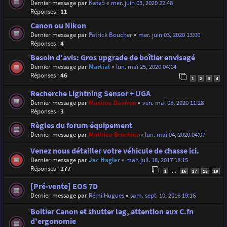
Dernier message par
KateS
«
mer. juin 03, 2020 22:48
Réponses :
11
Canon ou Nikon
Dernier message par
Patrick Boucher
«
mer. juin 03, 2020 13:00
Réponses :
4
Besoin d'avis: Gros upgrade de boîtier envisagé
Dernier message par
Martial
«
lun. mai 25, 2020 04:14
Réponses :
46
1
2
3
4
Recherche Lightning Sensor + UGA
Dernier message par
Maxime Daviron
«
ven. mai 08, 2020 11:28
Réponses :
3
Règles du forum équipement
Dernier message par
Mathieu Brochier
«
lun. mai 04, 2020 04:07
Venez nous détailler votre véhicule de chasse ici.
Dernier message par
Jac Hagler
«
mar. juil. 18, 2017 18:15
Réponses :
277
1
16
17
18
19
…
[Pré-vente] EOS 7D
Dernier message par
Rémi Hugues
«
sam. sept. 10, 2016 19:16
Boitier Canon et shutter lag, attention aux C.fn
d'ergonomie