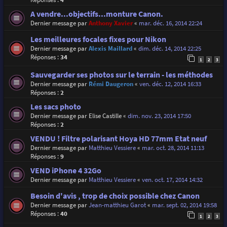
A vendre...objectifs...monture Canon.
Dernier message par
Anthony Xavier
«
mar. déc. 16, 2014 22:24
Les meilleures focales fixes pour Nikon
Dernier message par
Alexis Maillard
«
dim. déc. 14, 2014 22:25
Réponses :
34
1
2
3
Sauvegarder ses photos sur le terrain - les méthodes
Dernier message par
Rémi Daugeron
«
ven. déc. 12, 2014 16:33
Réponses :
2
Les sacs photo
Dernier message par
Elise Castille
«
dim. nov. 23, 2014 17:50
Réponses :
2
VENDU ! Filtre polarisant Hoya HD 77mm Etat neuf
Dernier message par
Matthieu Vessiere
«
mar. oct. 28, 2014 11:13
Réponses :
9
VEND iPhone 4 32Go
Dernier message par
Matthieu Vessiere
«
ven. oct. 17, 2014 14:32
Besoin d'avis , trop de choix possible chez Canon
Dernier message par
Jean-matthieu Garot
«
mar. sept. 02, 2014 19:58
Réponses :
40
1
2
3