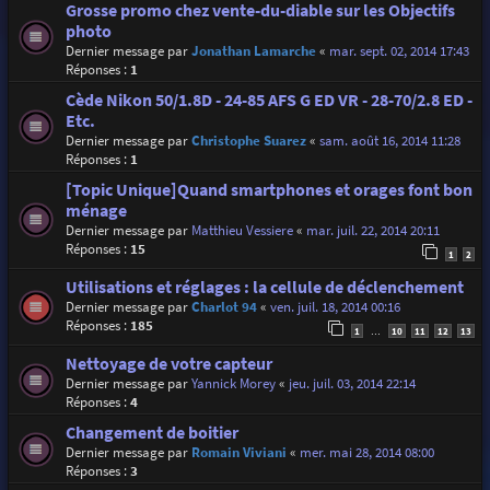
Grosse promo chez vente-du-diable sur les Objectifs
photo
Dernier message par
Jonathan Lamarche
«
mar. sept. 02, 2014 17:43
Réponses :
1
Cède Nikon 50/1.8D - 24-85 AFS G ED VR - 28-70/2.8 ED -
Etc.
Dernier message par
Christophe Suarez
«
sam. août 16, 2014 11:28
Réponses :
1
[Topic Unique]Quand smartphones et orages font bon
ménage
Dernier message par
Matthieu Vessiere
«
mar. juil. 22, 2014 20:11
Réponses :
15
1
2
Utilisations et réglages : la cellule de déclenchement
Dernier message par
Charlot 94
«
ven. juil. 18, 2014 00:16
Réponses :
185
1
10
11
12
13
…
Nettoyage de votre capteur
Dernier message par
Yannick Morey
«
jeu. juil. 03, 2014 22:14
Réponses :
4
Changement de boitier
Dernier message par
Romain Viviani
«
mer. mai 28, 2014 08:00
Réponses :
3