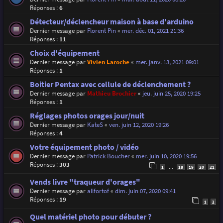
Réponses :
6
Détecteur/déclencheur maison à base d'arduino
Dernier message par
Florent Pin
«
mer. déc. 01, 2021 21:36
Réponses :
11
Choix d'équipement
Dernier message par
Vivien Laroche
«
mer. janv. 13, 2021 09:01
Réponses :
1
Boitier Pentax avec cellule de déclenchement ?
Dernier message par
Mathieu Brochier
«
jeu. juin 25, 2020 19:25
Réponses :
1
Réglages photos orages jour/nuit
Dernier message par
KateS
«
ven. juin 12, 2020 19:26
Réponses :
4
Votre équipement photo / vidéo
Dernier message par
Patrick Boucher
«
mer. juin 10, 2020 19:56
Réponses :
303
1
18
19
20
21
…
Vends livre "traqueur d'orages"
Dernier message par
allfortof
«
dim. juin 07, 2020 09:41
Réponses :
19
1
2
Quel matériel photo pour débuter ?