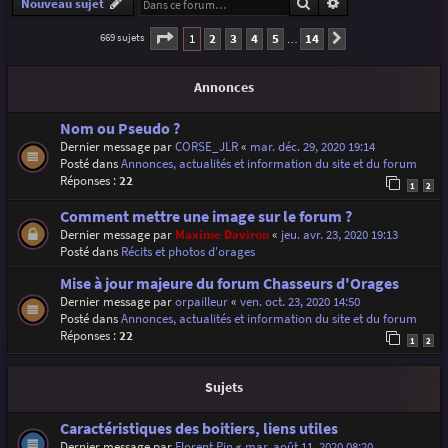
Rechercher
Recherche avancé
Nouveau sujet
Page
1
sur
14
1
2
3
4
5
14
669 sujets
Suivante
…
Annonces
Nom ou Pseudo ?
Dernier message par
CORSE_JLR
«
mar. déc. 29, 2020 19:14
Posté dans
Annonces, actualités et information du site et du forum
Réponses :
22
1
2
Comment mettre une image sur le forum ?
Dernier message par
Maxime Daviron
«
jeu. avr. 23, 2020 19:13
Posté dans
Récits et photos d'orages
Mise à jour majeure du forum Chasseurs d'Orages
Dernier message par
orpailleur
«
ven. oct. 23, 2020 14:50
Posté dans
Annonces, actualités et information du site et du forum
Réponses :
22
1
2
Sujets
Caractéristiques des boitiers, liens utiles
Dernier message par
Florent Pin
«
mar. août 11, 2020 08:20