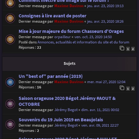
Comment mettre une image sur le forum ?
Dernier message par
Maxime Daviron
«
jeu. avr. 23, 2020 19:13
Consignes à lire avant de poster
Dernier message par
Maxime Daviron
«
jeu. avr. 23, 2020 18:26
Mise à jour majeure du forum Chasseurs d'Orages
Dernier message par
orpailleur
«
ven. oct. 23, 2020 14:50
Posté dans
Annonces, actualités et information du site et du forum
Réponses :
22
1
2
Sujets
Un "best of" par année (2019)
Dernier message par
Maxime Daviron
«
mer. mai 27, 2020 12:04
Réponses :
16
1
2
Saison orageuse 2020 Bégot Jérémy #AOUT &
OCTOBRE
Dernier message par
Jérémy Begot
«
dim. avr. 11, 2021 00:02
Souvenirs du 19 Juin 2019 en Beaujolais
Dernier message par
Jérémy Begot
«
ven. avr. 09, 2021 22:27
Réponses :
2