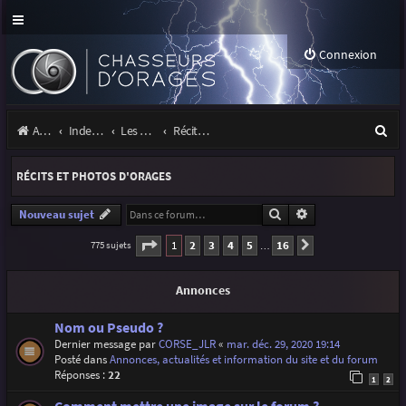
Connexion
R
Accueil
Index du forum
Les orages
Récits et photos d'orages
e
RÉCITS ET PHOTOS D'ORAGES
c
h
Rechercher
Recherche avancé
Nouveau sujet
e
Page
1
sur
16
1
2
3
4
5
16
775 sujets
Suivante
…
r
Annonces
c
h
Nom ou Pseudo ?
Dernier message par
CORSE_JLR
«
mar. déc. 29, 2020 19:14
e
Posté dans
Annonces, actualités et information du site et du forum
r
Réponses :
22
1
2