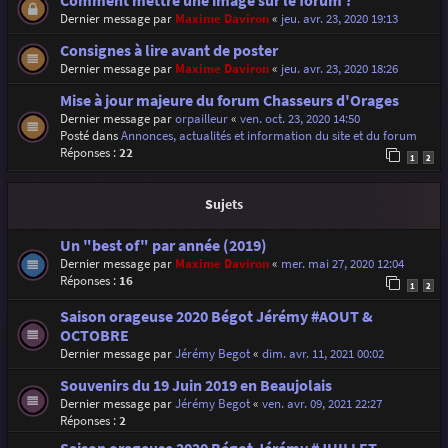
Comment mettre une image sur le forum ?
Dernier message par
Maxime Daviron
«
jeu. avr. 23, 2020 19:13
Consignes à lire avant de poster
Dernier message par
Maxime Daviron
«
jeu. avr. 23, 2020 18:26
Mise à jour majeure du forum Chasseurs d'Orages
Dernier message par
orpailleur
«
ven. oct. 23, 2020 14:50
Posté dans
Annonces, actualités et information du site et du forum
Réponses :
22
1
2
Sujets
Un "best of" par année (2019)
Dernier message par
Maxime Daviron
«
mer. mai 27, 2020 12:04
Réponses :
16
1
2
Saison orageuse 2020 Bégot Jérémy #AOUT &
OCTOBRE
Dernier message par
Jérémy Begot
«
dim. avr. 11, 2021 00:02
Souvenirs du 19 Juin 2019 en Beaujolais
Dernier message par
Jérémy Begot
«
ven. avr. 09, 2021 22:27
Réponses :
2