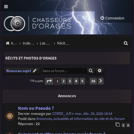
Connexion
R
Accueil
Index du forum
Les orages
Récits et photos d'orages
e
RÉCITS ET PHOTOS D'ORAGES
c
h
Rechercher
Recherche avancé
Nouveau sujet
e
Page
1
sur
16
1
2
3
4
5
16
775 sujets
Suivante
…
r
Annonces
c
h
Nom ou Pseudo ?
Dernier message par
CORSE_JLR
«
mar. déc. 29, 2020 19:14
e
Posté dans
Annonces, actualités et information du site et du forum
r
Réponses :
22
1
2