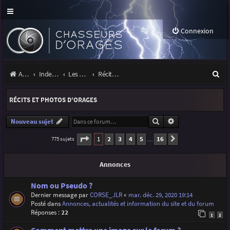
Connexion
R
Accueil
Index du forum
Les orages
Récits et photos d'orages
e
RÉCITS ET PHOTOS D'ORAGES
c
h
Rechercher
Recherche avancé
Nouveau sujet
e
Page
1
sur
16
1
2
3
4
5
16
775 sujets
Suivante
…
r
Annonces
c
h
Nom ou Pseudo ?
Dernier message par
CORSE_JLR
«
mar. déc. 29, 2020 19:14
e
Posté dans
Annonces, actualités et information du site et du forum
r
Réponses :
22
1
2