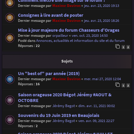
Comment mettre une image sur le forum ?
Dernier message par
Maxime Daviron
«
jeu. avr. 23, 2020 19:13
Consignes à lire avant de poster
Dernier message par
Maxime Daviron
«
jeu. avr. 23, 2020 18:26
Mise à jour majeure du forum Chasseurs d'Orages
Dernier message par
orpailleur
«
ven. oct. 23, 2020 14:50
Posté dans
Annonces, actualités et information du site et du forum
Réponses :
22
1
2
Sujets
Un "best of" par année (2019)
Dernier message par
Maxime Daviron
«
mer. mai 27, 2020 12:04
Réponses :
16
1
2
Saison orageuse 2020 Bégot Jérémy #AOUT &
OCTOBRE
Dernier message par
Jérémy Begot
«
dim. avr. 11, 2021 00:02
Souvenirs du 19 Juin 2019 en Beaujolais
Dernier message par
Jérémy Begot
«
ven. avr. 09, 2021 22:27
Réponses :
2