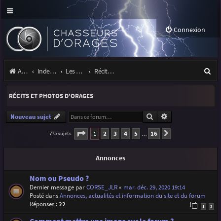
Connexion
R
Accueil
Index du forum
Les orages
Récits et photos d'orages
e
RÉCITS ET PHOTOS D'ORAGES
c
h
Rechercher
Recherche avancé
Nouveau sujet
e
Page
1
sur
16
1
2
3
4
5
16
775 sujets
Suivante
…
r
Annonces
c
h
Nom ou Pseudo ?
Dernier message par
CORSE_JLR
«
mar. déc. 29, 2020 19:14
e
Posté dans
Annonces, actualités et information du site et du forum
r
Réponses :
22
1
2