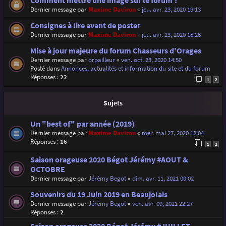
Comment mettre une image sur le forum ?
Dernier message par
Maxime Daviron
«
jeu. avr. 23, 2020 19:13
Consignes à lire avant de poster
Dernier message par
Maxime Daviron
«
jeu. avr. 23, 2020 18:26
Mise à jour majeure du forum Chasseurs d'Orages
Dernier message par
orpailleur
«
ven. oct. 23, 2020 14:50
Posté dans
Annonces, actualités et information du site et du forum
Réponses :
22
1
2
Sujets
Un "best of" par année (2019)
Dernier message par
Maxime Daviron
«
mer. mai 27, 2020 12:04
Réponses :
16
1
2
Saison orageuse 2020 Bégot Jérémy #AOUT &
OCTOBRE
Dernier message par
Jérémy Begot
«
dim. avr. 11, 2021 00:02
Souvenirs du 19 Juin 2019 en Beaujolais
Dernier message par
Jérémy Begot
«
ven. avr. 09, 2021 22:27
Réponses :
2